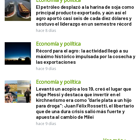
El petróleo desplazó a la harina de soja como
principal producto exportado, y aún así el
agro aportó casi seis de cada diez dólares y
sostuvo el liderazgo en un semestre récord
hace 8 días
Economía y política
Récord para el agro: la actividad llegó a su
máximo histórico impulsada por la cosecha y
las exportaciones
hace 9 días
Economía y política
Levantó un acopio a los 19, creó el lugar que
elige Messi y destaca que invertir en el
kirchnerismo era como "darle plata a un hijo
para droga": Juan Félix Rossetti, el libertario
que de una dura crisis salió más fuerte y
apuesta al cambio de Milei
hace 9 días
Ver más
>