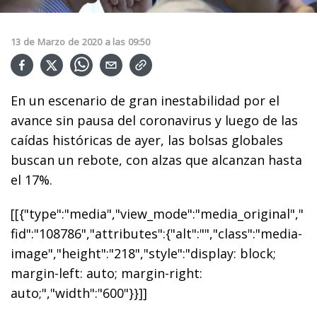
13
de
Marzo
de
2020
a las
09:50
En un escenario de gran inestabilidad por el
avance sin pausa del coronavirus y luego de las
caídas históricas de ayer, las bolsas globales
buscan un rebote, con alzas que alcanzan hasta
el 17%.
[[{"type":"media","view_mode":"media_original","
fid":"108786","attributes":{"alt":"","class":"media-
image","height":"218","style":"display: block;
margin-left: auto; margin-right:
auto;","width":"600"}}]]