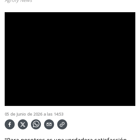
05
de
Junio
de
2026
a las
14:53
"Para nosotros es una verdadera satisfacción