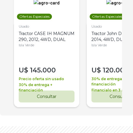
Ofertas Especiales
Ofertas Especiales
Usado
Usado
Tractor CASE IH MAGNUM
Tractor John Deere 
290, 2012, 4WD, DUAL
2014, 4WD, DUAL
Isla Verde
Isla Verde
U$
145.000
U$
120.000
Precio oferta sin usado
30% de entrega +
financiación
30% de entrega +
financiación
Financialo en 3 años
Consultar
Consultar