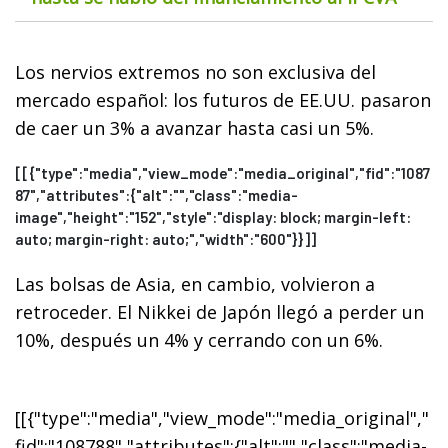
Los nervios extremos no son exclusiva del
mercado español: los futuros de EE.UU. pasaron
de caer un 3% a avanzar hasta casi un 5%.
[[{"type":"media","view_mode":"media_original","fid":"1087
87","attributes":{"alt":"","class":"media-
image","height":"152","style":"display: block; margin-left:
auto; margin-right: auto;","width":"600"}}]]
Las bolsas de Asia, en cambio, volvieron a
retroceder. El Nikkei de Japón llegó a perder un
10%, después un 4% y cerrando con un 6%.
[[{"type":"media","view_mode":"media_original","
fid":"108788","attributes":{"alt":"","class":"media-