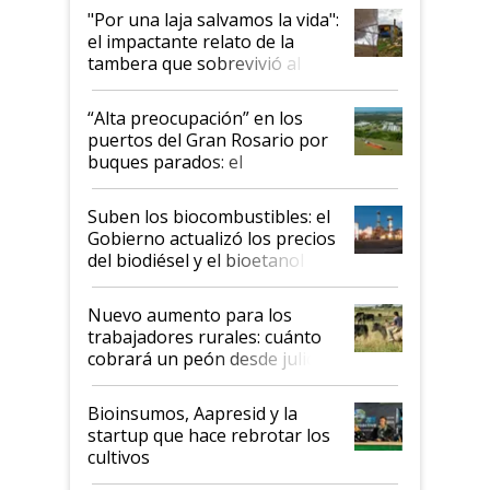
pase a ser "país sucio"
"Por una laja salvamos la vida":
el impactante relato de la
tambera que sobrevivió al
tornado
“Alta preocupación” en los
puertos del Gran Rosario por
buques parados: el
funcionamiento de las
exportadoras en tensión tras
Suben los biocombustibles: el
la medida de fuerza de los
Gobierno actualizó los precios
prácticos
del biodiésel y el bioetanol
Nuevo aumento para los
trabajadores rurales: cuánto
cobrará un peón desde julio
Bioinsumos, Aapresid y la
startup que hace rebrotar los
cultivos