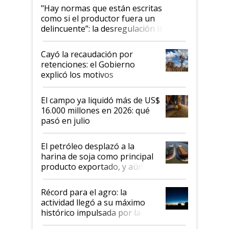
"Hay normas que están escritas
como si el productor fuera un
delincuente”: la desregulación llegó
al Congreso Aapresid y hasta se
habló del financiamiento al IPCVA
Cayó la recaudación por
retenciones: el Gobierno
explicó los motivos
El campo ya liquidó más de US$
16.000 millones en 2026: qué
pasó en julio
El petróleo desplazó a la
harina de soja como principal
producto exportado, y aún así
el agro aportó casi seis de cada
diez dólares y sostuvo el
Récord para el agro: la
liderazgo en un semestre
actividad llegó a su máximo
récord
histórico impulsada por la
cosecha y las exportaciones