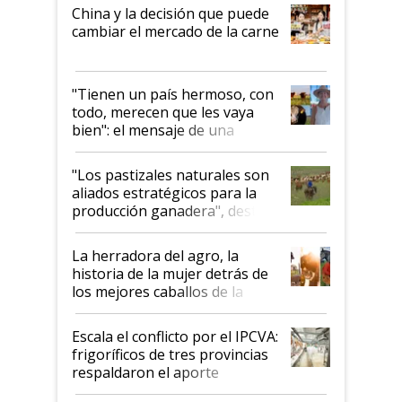
China y la decisión que puede
cambiar el mercado de la carne
"Tienen un país hermoso, con
todo, merecen que les vaya
bien": el mensaje de una
ganadera uruguaya sobre las
oportunidades que se abren
"Los pastizales naturales son
para el agro en Argentina, con
aliados estratégicos para la
foco en la carne
producción ganadera", destaca
la iniciativa que ya reúne a 46
establecimientos en Argentina
La herradora del agro, la
historia de la mujer detrás de
los mejores caballos de la
Argentina y los mitos que
todavía hacen sufrir a estos
Escala el conflicto por el IPCVA:
animales: "Mientras me
frigoríficos de tres provincias
descalificaban, yo seguí
respaldaron el aporte
haciendo currículum"
obligatorio