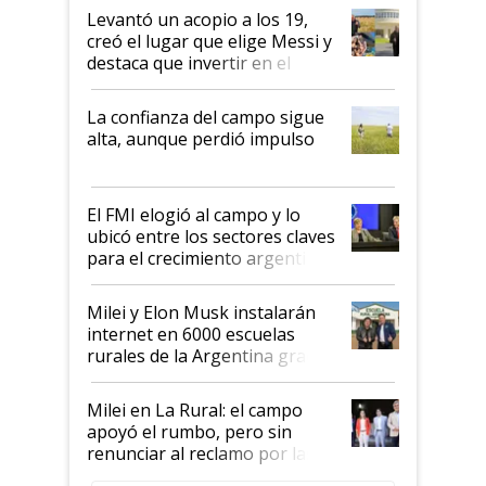
Levantó un acopio a los 19,
creó el lugar que elige Messi y
destaca que invertir en el
kirchnerismo era como "darle
plata a un hijo para droga":
La confianza del campo sigue
Juan Félix Rossetti, el libertario
alta, aunque perdió impulso
que de una dura crisis salió
más fuerte y apuesta al cambio
de Milei
El FMI elogió al campo y lo
ubicó entre los sectores claves
para el crecimiento argentino
Milei y Elon Musk instalarán
internet en 6000 escuelas
rurales de la Argentina gracias
a un acuerdo con Starlink
Milei en La Rural: el campo
apoyó el rumbo, pero sin
renunciar al reclamo por las
retenciones