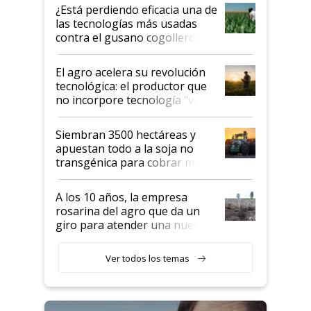
variedades que marcan un
¿Está perdiendo eficacia una de
salto tecnológico en genética y
las tecnologías más usadas
rendimiento
contra el gusano cogollero? El
desafío de una tecnología clave
El agro acelera su revolución
tecnológica: el productor que
no incorpore tecnología "va a
perder el tren"
Siembran 3500 hectáreas y
apuestan todo a la soja no
transgénica para cobrar más
por tonelada: compraron un
semillero
A los 10 años, la empresa
rosarina del agro que da un
giro para atender una nueva
etapa en el agro
Ver todos los temas