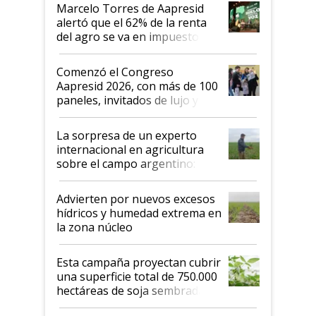
más motivados"
Marcelo Torres de Aapresid
alertó que el 62% de la renta
del agro se va en impuestos:
"No es bueno que en
Argentina se sigan discutiendo
Comenzó el Congreso
las mismas cosas de hace 50
Aapresid 2026, con más de 100
años"
paneles, invitados de lujo y
todas las tendencias
La sorpresa de un experto
internacional en agricultura
sobre el campo argentino:
"Estoy muy impresionado"
Advierten por nuevos excesos
hídricos y humedad extrema en
la zona núcleo
Esta campaña proyectan cubrir
una superficie total de 750.000
hectáreas de soja sembradas
con una nueva generación de