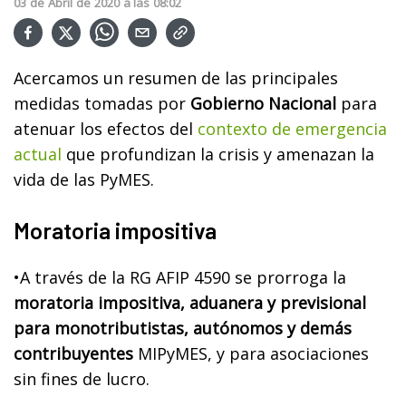
03
de
Abril
de
2020
a las
08:02
Acercamos un resumen de las principales
medidas tomadas por
Gobierno Nacional
para
atenuar los efectos del
contexto de emergencia
actual
que profundizan la crisis y amenazan la
vida de las PyMES.
Moratoria impositiva
•A través de la RG AFIP 4590 se prorroga la
moratoria impositiva, aduanera y previsional
para monotributistas, autónomos y demás
contribuyentes
MIPyMES, y para asociaciones
sin fines de lucro.