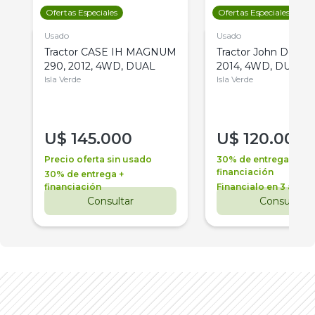
Ofertas Especiales
Ofertas Especiales
Usado
Usado
Tractor CASE IH MAGNUM
Tractor John Deere 
290, 2012, 4WD, DUAL
2014, 4WD, DUAL
Isla Verde
Isla Verde
U$
145.000
U$
120.000
Precio oferta sin usado
30% de entrega +
financiación
30% de entrega +
financiación
Financialo en 3 años
Consultar
Consultar