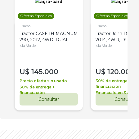
Ofertas Especiales
Ofertas Especiales
Usado
Usado
Tractor CASE IH MAGNUM
Tractor John Deere 
290, 2012, 4WD, DUAL
2014, 4WD, DUAL
Isla Verde
Isla Verde
U$
145.000
U$
120.000
Precio oferta sin usado
30% de entrega +
financiación
30% de entrega +
financiación
Financialo en 3 años
Consultar
Consultar