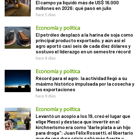
El campo ya liquidó más de US$ 16.000
millones en 2026: qué pasó en julio
hace 5 días
Economía y política
El petróleo desplazó a la harina de soja como
principal producto exportado, y aún así el
agro aportó casi seis de cada diez dólares y
sostuvo el liderazgo en un semestre récord
hace 8 días
Economía y política
Récord para el agro: la actividad llegó a su
máximo histórico impulsada por la cosecha y
las exportaciones
hace 9 días
Economía y política
Levantó un acopio a los 19, creó el lugar que
elige Messi y destaca que invertir en el
kirchnerismo era como "darle plata a un hijo
para droga": Juan Félix Rossetti, el libertario
que de una dura crisis salió más fuerte y