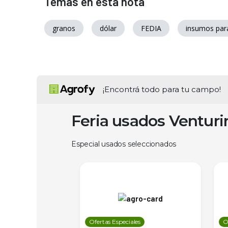
Temas en esta nota
granos
dólar
FEDIA
insumos par
¡Encontrá todo para tu campo!
Feria usados Ventur
Especial usados seleccionados
les
Ofertas Especiales
O