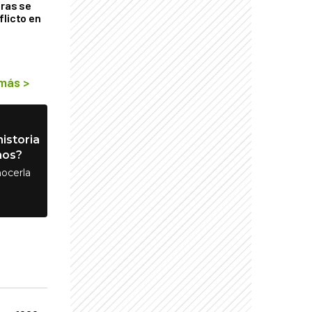
tras se
flicto en
 más
>
istoria
nos?
ocerla