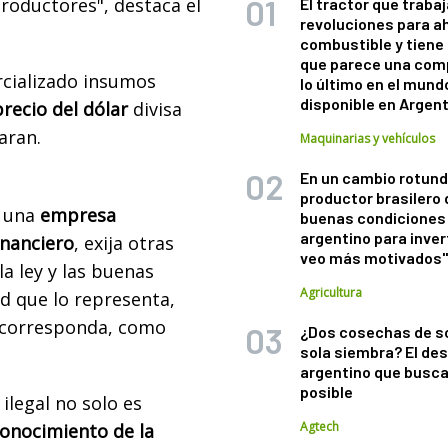
roductores", destaca el
El tractor que trabaj
revoluciones para a
combustible y tiene
que parece una com
cializado insumos
lo último en el mund
disponible en Argen
precio del dólar
divisa
aran.
Maquinarias y vehículos
En un cambio rotund
productor brasilero
 una
empresa
buenas condiciones 
argentino para inver
inanciero
, exija otras
veo más motivados
a ley y las buenas
Agricultura
ad que lo representa,
e corresponda, como
¿Dos cosechas de s
sola siembra? El des
argentino que busca
posible
ilegal no solo es
Agtech
onocimiento de la