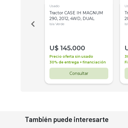
Usado
U
a Metalfor 7040,
Tractor CASE IH MAGNUM
T
Bot 32 Mts
290, 2012, 4WD, DUAL
2
Isla Verde
Is
000
U$
145.000
a + financiación
Precio oferta sin usado
3
 4 años
30% de entrega + financiación
F
nsultar
Consultar
También puede interesarte