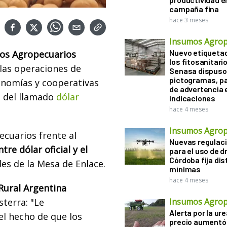
campaña fina
hace 3 meses
Insumos Agrop
Nuevo etiqueta
mos Agropecuarios
los fitosanitari
las operaciones de
Senasa dispuso 
pictogramas, p
onomías y cooperativas
de advertencia 
n del llamado
dólar
indicaciones
hace 4 meses
Insumos Agrop
ecuarios frente al
Nuevas regulac
re dólar oficial y el
para el uso de d
Córdoba fija di
es de la Mesa de Enlace.
mínimas
hace 4 meses
Rural Argentina
terra: "Le
Insumos Agrop
Alerta por la ure
l hecho de que los
precio aumentó