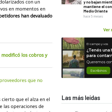
dolarizados con un
y no bajan mien
mantiene el con
tivos en momentos en
Medio Oriente
petidores han devaluado
hace 5 meses
Ver
El campo y vos
¿Tenés una h
o modificó los cobros y
para contar
Queremos con
Escribinos
s proveedores que no
Las más leídas
cierto que el alza en el
e las operaciones de