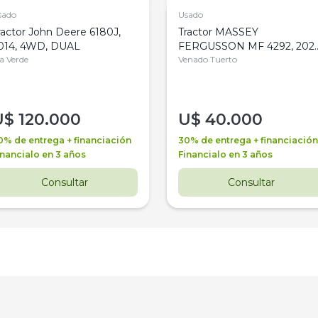
sado
Usado
ractor John Deere 6180J,
Tractor MASSEY
014, 4WD, DUAL
FERGUSSON MF 4292, 2020
la Verde
4WD, PATON
Venado Tuerto
U$
120.000
U$
40.000
0% de entrega + financiación
30% de entrega + financiación
inancialo en 3 años
Financialo en 3 años
Consultar
Consultar