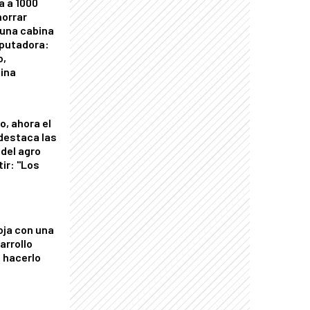
a a 1000
horrar
 una cabina
putadora:
o,
tina
o, ahora el
 destaca las
del agro
tir: "Los
"
oja con una
arrollo
 hacerlo