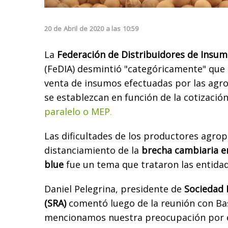
20
de
Abril
de
2020
a las
10:59
La
Federación de Distribuidores de Insu
(FeDIA) desmintió "categóricamente" que 
venta de insumos efectuadas por las agr
se establezcan en función de la cotizació
paralelo o MEP
.
Las dificultades de los productores agrop
distanciamiento de la
brecha cambiaria ent
blue
fue un tema que trataron las entidad
Daniel Pelegrina, presidente de
Sociedad 
(SRA)
comentó luego de la reunión con Bas
mencionamos nuestra preocupación por e