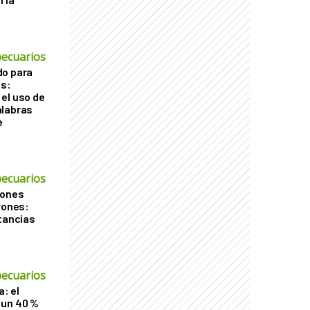
ecuarios
do para
os:
el uso de
alabras
e
ecuarios
iones
rones:
stancias
ecuarios
a: el
 un 40 %