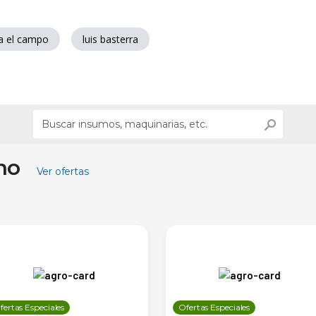
a el campo
luis basterra
ino
Ver ofertas
fertas Especiales
Ofertas Especiales