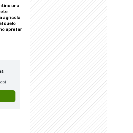
ntino una
mete
a agrícola
el suelo
mo apretar
as
cibí