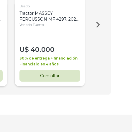
Usado
Usado
Tractor MASSEY
Tractor AGCO ALL
,
FERGUSSON MF 4297, 2020,
2003, 4WD, PA
4WD, PATON
Venado Tuerto
Venado Tuerto
U$
40.000
U$
30.000
30% de entrega + financiación
30% de entrega + 
Financialo en 4 años
Financialo en 3 a
Consultar
Consul