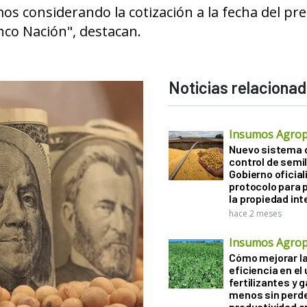
 considerando la cotización a la fecha del pre
nco Nación", destacan.
Noticias relaciona
Insumos Agrop
Nuevo sistema 
control de semil
Gobierno oficiali
protocolo para 
la propiedad int
hace 2 meses
Insumos Agrop
Cómo mejorar l
eficiencia en el
fertilizantes y 
menos sin perd
productividad en