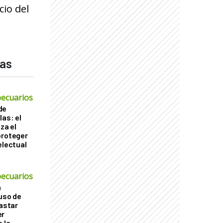
cio del
das
ecuarios
de
las: el
za el
proteger
electual
ecuarios
a
 uso de
gastar
er
 la