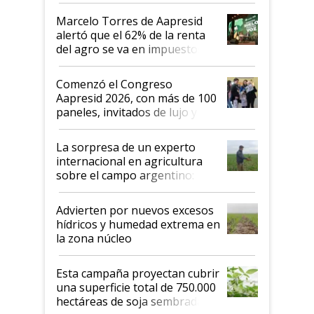
"Los veo más motivados"
Marcelo Torres de Aapresid
alertó que el 62% de la renta
del agro se va en impuestos:
"No es bueno que en
Argentina se sigan discutiendo
Comenzó el Congreso
las mismas cosas de hace 50
Aapresid 2026, con más de 100
años"
paneles, invitados de lujo y
todas las tendencias
La sorpresa de un experto
internacional en agricultura
sobre el campo argentino:
"Estoy muy impresionado"
Advierten por nuevos excesos
hídricos y humedad extrema en
la zona núcleo
Esta campaña proyectan cubrir
una superficie total de 750.000
hectáreas de soja sembradas