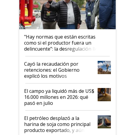
"Hay normas que están escritas
como si el productor fuera un
delincuente”: la desregulación llegó
al Congreso Aapresid y hasta se
habló del financiamiento al IPCVA
Cayó la recaudación por
retenciones: el Gobierno
explicó los motivos
El campo ya liquidó más de US$
16.000 millones en 2026: qué
pasó en julio
El petróleo desplazó a la
harina de soja como principal
producto exportado, y aún así