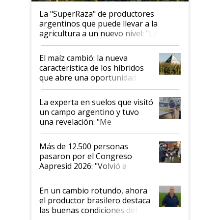
La "SuperRaza" de productores
argentinos que puede llevar a la
agricultura a un nuevo nivel: "Las
posibilidades de crecimiento son
infinitas"
El maíz cambió: la nueva
característica de los híbridos
que abre una oportunidad en
el lote
La experta en suelos que visitó
un campo argentino y tuvo
una revelación: "Me
impresionó mucho"
Más de 12.500 personas
pasaron por el Congreso
Aapresid 2026: "Volvió a
demostrar que hablar del
suelo es hablar de todo el
En un cambio rotundo, ahora
sistema productivo"
el productor brasilero destaca
las buenas condiciones del
agro argentino para invertir: