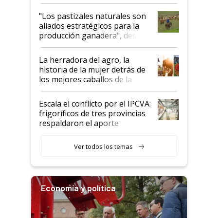
ganadera uruguaya sobre las
oportunidades que se abren
"Los pastizales naturales son
para el agro en Argentina, con
aliados estratégicos para la
foco en la carne
producción ganadera", destaca
la iniciativa que ya reúne a 46
establecimientos en Argentina
La herradora del agro, la
historia de la mujer detrás de
los mejores caballos de la
Argentina y los mitos que
todavía hacen sufrir a estos
Escala el conflicto por el IPCVA:
animales: "Mientras me
frigoríficos de tres provincias
descalificaban, yo seguí
respaldaron el aporte
haciendo currículum"
obligatorio
Ver todos los temas
Economía y política