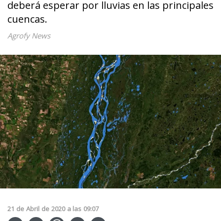
deberá esperar por lluvias en las principales
cuencas.
Agrofy News
21
de
Abril
de
2020
a las
09:07