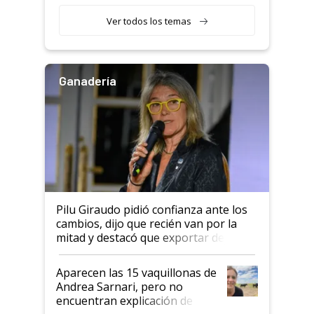
con una nueva generación de
variedades que marcan un
Ver todos los temas
salto tecnológico en genética y
rendimiento
Ganadería
Pilu Giraudo pidió confianza ante los
cambios, dijo que recién van por la
mitad y destacó que exportar dejó de
ser "para unos pocos": "Tenemos un
mandato muy claro del gobierno
Aparecen las 15 vaquillonas de
nacional"
Andrea Sarnari, pero no
encuentran explicación de