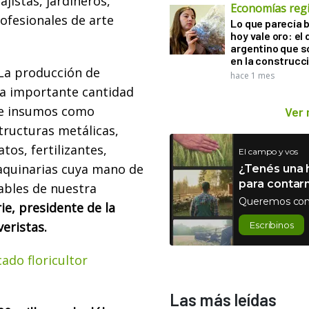
ajistas, jardineros,
Economías reg
rofesionales de arte
Lo que parecía 
hoy vale oro: el 
argentino que 
en la construcc
La producción de
hace 1 mes
na importante cantidad
de insumos como
Ver
tructuras metálicas,
tos, fertilizantes,
El campo y vos
maquinarias cuya mano de
¿Tenés una h
para contar
ables de nuestra
Queremos con
rie, presidente de la
veristas.
Escribinos
cado floricultor
Las más leídas