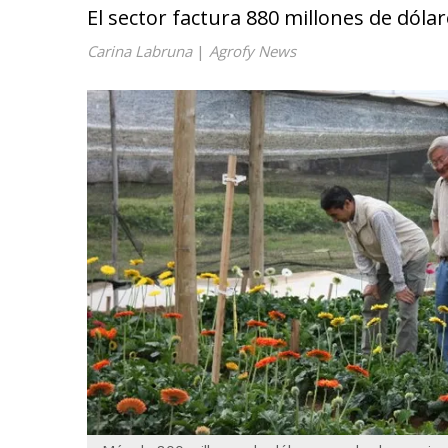
El sector factura 880 millones de dóla
Carina Labruna
|
Agrofy News