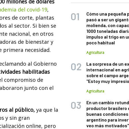
0 millones de dólares
demia del covid-19
,
Cómo una pequeña 
ores de corte, plantas
pasó a ser un gigant
s al sector. Si bien se
molienda, con capac
1000 toneladas diaria
te nacional, en otros
impulso al trigo en 
radoras de bienestar y
poco habitual
de primera necesidad.
Agricultura
reclamando al Gobierno
La sorpresa de un e
internacional en agr
tividades habilitadas
sobre el campo arge
el compromiso de
"Estoy muy impresi
aboraron junto con el
Agricultura
En un cambio rotund
productor brasilero
os al público,
ya que la
buenas condiciones 
s y sin gran
argentino para inver
ialización online, pero
veo más motivados