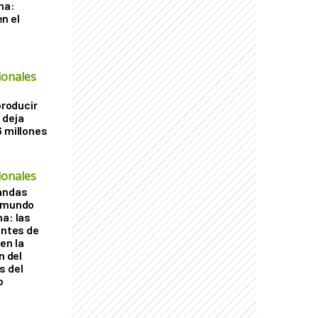
ha:
n el
ionales
producir
 deja
6 millones
ionales
vandas
l mundo
na: las
entes de
en la
n del
s del
o