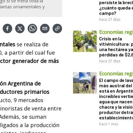
go si se frena toda la
persiste la brec
plantas ornamentales y
¿cuánto queda e
campo?
hace 27 días
Economías reg
Crisis en la
ntales
se realiza de
vitivinicultura: 
una hectárea ya
 a partir del cual fue
pérdidas de $2,
ector generador de más
hace 27 días
Economías reg
El campo de la
ón Argentina de
más austral de
está en Argenti
oductores primarios
increíbles verti
ducto, 9 mercados
agua que nacen 
chacra y la visió
inoristas de venta entre
productor detrá
o. Además, se suman
establecimient
 ligados a la producción
hace 1 mes