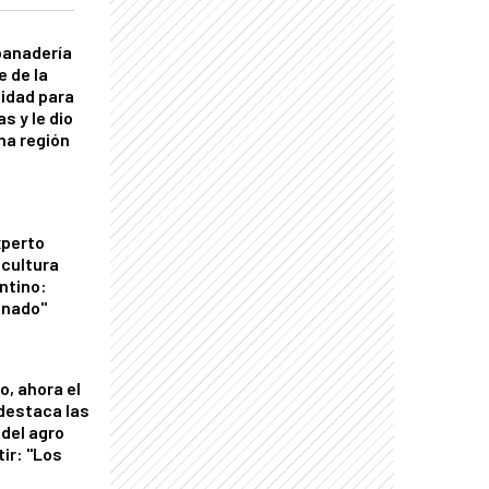
panadería
e de la
idad para
s y le dio
una región
xperto
icultura
ntino:
onado"
o, ahora el
 destaca las
del agro
tir: "Los
"