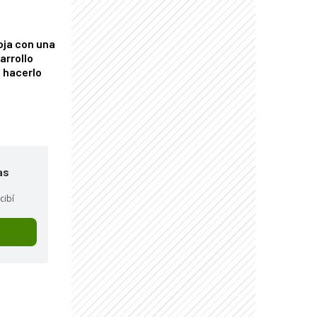
oja con una
arrollo
 hacerlo
as
cibí