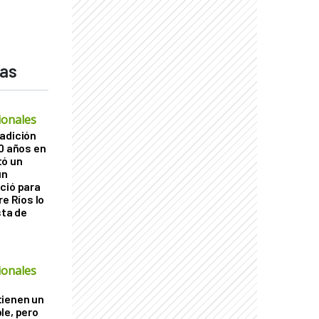
das
ionales
adición
60 años en
tó un
un
ció para
re Ríos lo
sta de
ó
ionales
tienen un
le, pero