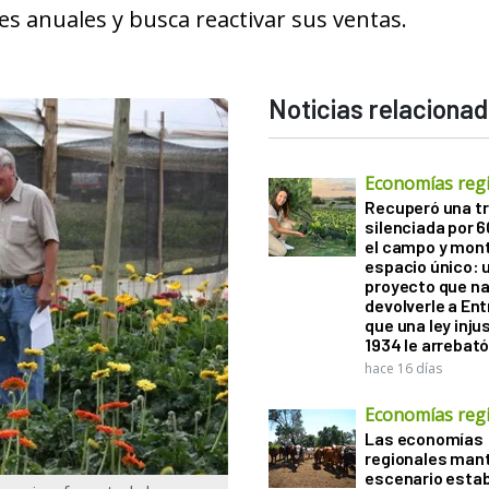
res anuales y busca reactivar sus ventas.
Noticias relaciona
Economías reg
Recuperó una tr
silenciada por 
el campo y mon
espacio único: 
proyecto que na
devolverle a Ent
que una ley inju
1934 le arrebat
hace 16 días
Economías reg
Las economías
regionales man
escenario estab