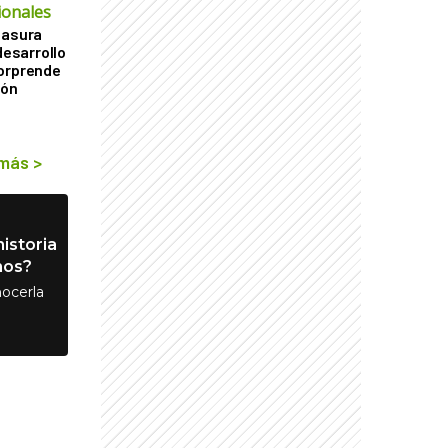
ionales
basura
desarrollo
sorprende
ión
 más
>
istoria
nos?
ocerla