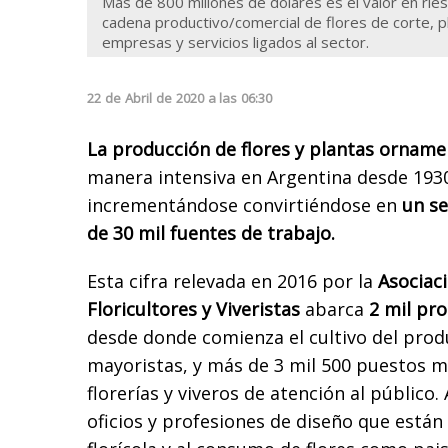
Más de 800 millones de dólares es el valor en ries
cadena productivo/comercial de flores de corte, 
empresas y servicios ligados al sector.
22
de
Abril
de
2020
a las
06:30
La producción de flores y plantas orname
manera intensiva en Argentina desde 1930,
incrementándose convirtiéndose en
un s
de 30 mil fuentes de trabajo.
Esta cifra relevada en 2016 por la
Asociaci
Floricultores y Viveristas
abarca
2 mil pr
desde donde comienza el cultivo del pro
mayoristas, y más de 3 mil 500 puestos m
florerías y viveros de atención al públic
oficios y profesiones de diseño que están