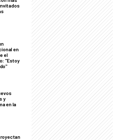
invitados
as
un
cional en
e el
o: "Estoy
do"
uevos
s y
a en la
proyectan