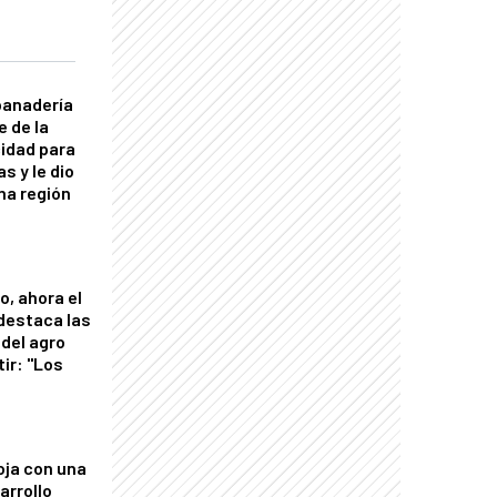
panadería
e de la
idad para
s y le dio
una región
o, ahora el
 destaca las
del agro
tir: "Los
"
oja con una
arrollo