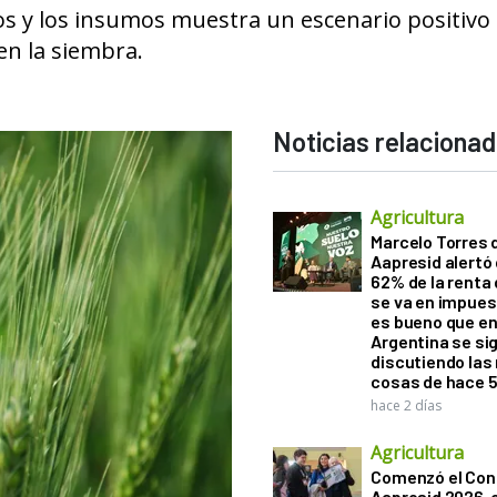
nos y los insumos muestra un escenario positivo
en la siembra.
Noticias relaciona
Agricultura
Marcelo Torres 
Aapresid alertó 
62% de la renta 
se va en impues
es bueno que e
Argentina se si
discutiendo la
cosas de hace 
hace 2 días
Agricultura
Comenzó el Con
Aapresid 2026,