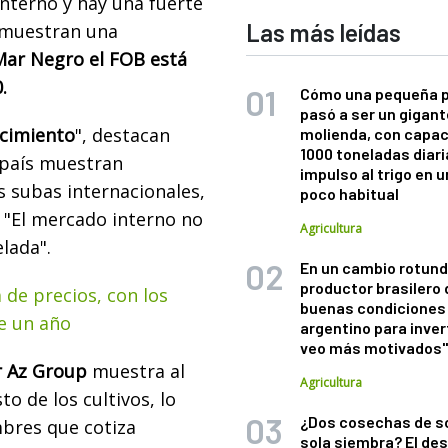
interno y hay una fuerte
Las más leídas
 muestran una
Mar Negro el FOB está
.
Cómo una pequeña 
pasó a ser un gigant
ecimiento
", destacan
molienda, con capac
1000 toneladas diaria
 país muestran
impulso al trigo en 
s subas internacionales,
poco habitual
 "El mercado interno no
Agricultura
elada".
En un cambio rotund
productor brasilero
 de precios, con los
buenas condiciones 
e un año
argentino para inver
veo más motivados
r Az Group
muestra al
Agricultura
o de los cultivos, lo
¿Dos cosechas de s
mbres que cotiza
sola siembra? El des