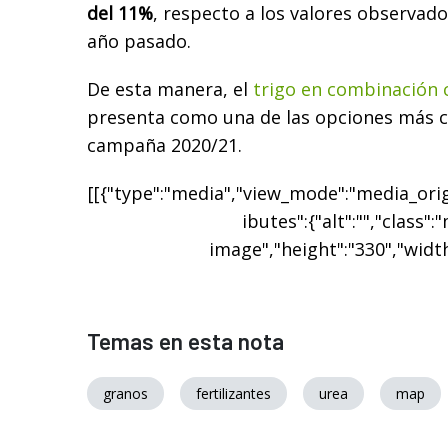
del 11%
, respecto a los valores observad
año pasado.
De esta manera, el
trigo en combinación 
presenta como una de las opciones más c
campaña 2020/21.
[[{"type":"media","view_mode":"media_origi
ibutes":{"alt":"","class":
image","height":"330","width
Temas en esta nota
granos
fertilizantes
urea
map