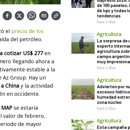
de 100 paneles, 
de lujo y todas l
tendencias
hace 2 días
ó el
precio de los
Agricultura
ída del petróleo.
La sorpresa de 
experto interna
agricultura sobr
 a cotizar US$ 277
en
campo argentin
nero llegando ahora a
muy impresiona
hace 2 días
tivamente estable a la
e Az Group. Hay un
Agricultura
 a China
y la actividad
Advierten por n
excesos hídrico
n en occidente.
humedad extrem
zona núcleo
l MAP
se estaría
hace 2 días
 valor de febrero,
Agricultura
periodo de mayor
Esta campaña 