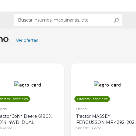
ino
Ver ofertas
fertas Especiales
Ofertas Especiales
sado
Usado
ractor John Deere 6180J,
Tractor MASSEY
014, 4WD, DUAL
FERGUSSON MF 4292, 2020
la Verde
4WD, PATON
Venado Tuerto