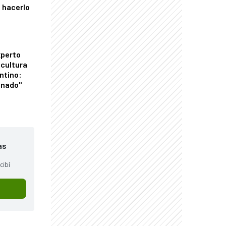
 hacerlo
xperto
icultura
ntino:
onado"
as
cibí