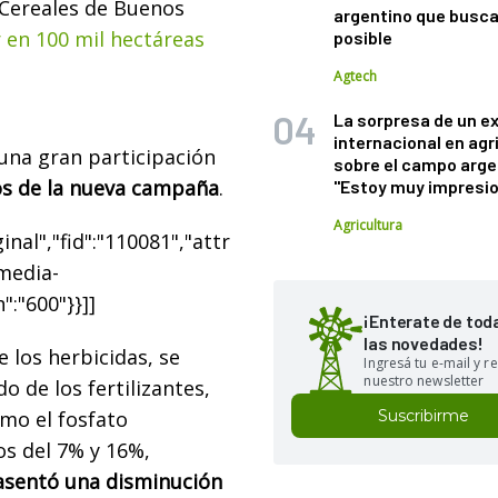
 Cereales de Buenos
argentino que busca
 en 100 mil hectáreas
posible
Agtech
La sorpresa de un e
internacional en agr
una gran participación
sobre el campo arge
s de la nueva campaña
.
"Estoy muy impresi
Agricultura
nal","fid":"110081","attr
"media-
":"600"}}]]
¡Enterate de tod
las novedades!
 los herbicidas, se
Ingresá tu e-mail y re
nuestro newsletter
o de los fertilizantes,
omo el fosfato
Suscribirme
s del 7% y 16%,
 asentó una disminución