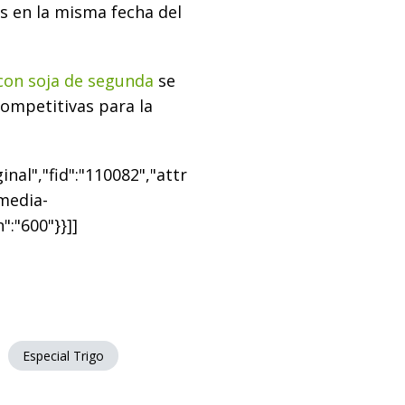
os en la misma fecha del
con soja de segunda
se
ompetitivas para la
nal","fid":"110082","attr
"media-
":"600"}}]]
Especial Trigo