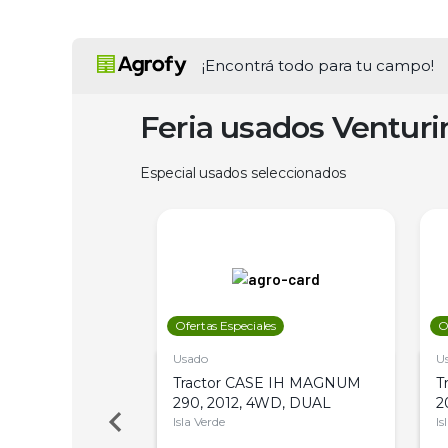
¡Encontrá todo para tu campo!
Feria usados Ventur
Especial usados seleccionados
les
Ofertas Especiales
O
Usado
U
 Deere 5045DS,
Tractor CASE IH MAGNUM
T
 PATÓN
290, 2012, 4WD, DUAL
2
Isla Verde
Is