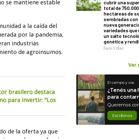
no se mantiene estable
cubrir una super
total de 750.00
hectáreas de so
sembradas con
nueva generaci
unidad a la caída del
variedades que
nerada por la pandemia,
un salto tecnol
genética y rend
deran industrias
hace 3 días
amiento de agroinsumos.
Ver
El campo y vos
¿Tenés una h
or brasilero destaca
para contar
o para invertir: "Los
Queremos con
Escribinos
do de la oferta ya que