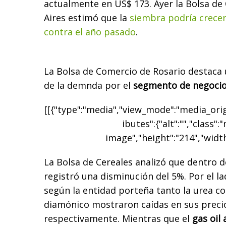
actualmente en US$ 173. Ayer la Bolsa de
Aires estimó que la
siembra podría crecer
contra el año pasado
.
La Bolsa de Comercio de Rosario destaca 
de la demnda por el
segmento de negocio
[[{"type":"media","view_mode":"media_origi
ibutes":{"alt":"","class":
image","height":"214","width
La Bolsa de Cereales analizó que dentro de
registró una disminución del 5%. Por el lad
según la entidad porteña tanto la urea c
diamónico mostraron caídas en sus precio
respectivamente. Mientras que el
gas oil