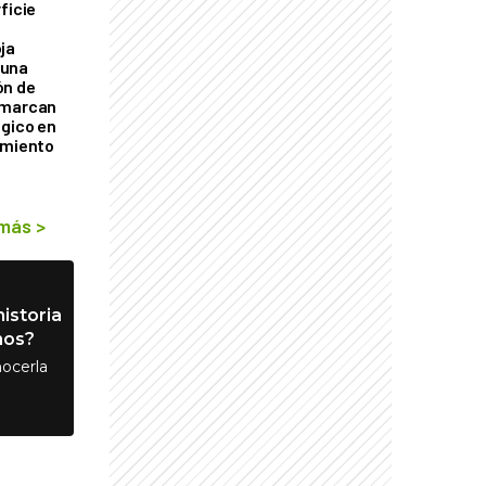
ficie
0
ja
 una
ón de
 marcan
ógico en
imiento
 más
>
istoria
nos?
ocerla