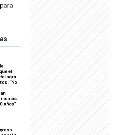
 para
das
de
que el
del agro
tos: "No
n
gan
s mismas
50 años"
greso
 con más