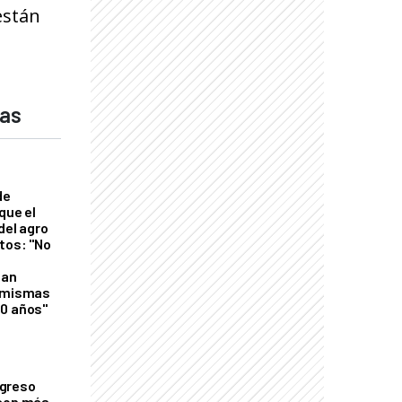
están
das
de
que el
del agro
tos: "No
n
gan
s mismas
50 años"
greso
 con más