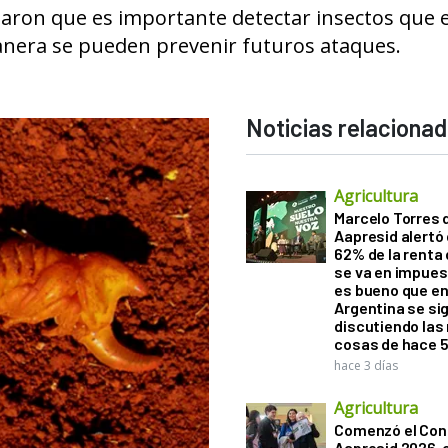
laron que es importante detectar insectos que 
 manera se pueden prevenir futuros ataques.
Noticias relaciona
Agricultura
Marcelo Torres 
Aapresid alertó 
62% de la renta 
se va en impues
es bueno que e
Argentina se si
discutiendo la
cosas de hace 
hace 3 días
Agricultura
Comenzó el Con
Aapresid 2026,