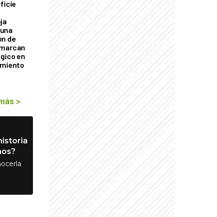
ficie
0
ja
 una
ón de
 marcan
ógico en
imiento
 más
>
istoria
nos?
ocerla