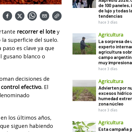
de 100 paneles, 
de lujo y todas l
tendencias
hace 3 días
rtante
recorrer el lote
y
Agricultura
la superficie del suelo.
La sorpresa de 
experto interna
 paso es clave ya que
agricultura sobr
el gusano blanco o
campo argentin
muy impresiona
hace 3 días
 toman decisiones de
Agricultura
n
control efectivo.
El
Advierten por n
excesos hídrico
o denominado
humedad extrem
zona núcleo
hace 3 días
en los últimos años,
Agricultura
 que siguen habiendo
Esta campaña 