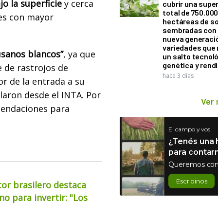
o la superficie
y cerca
cubrir una super
total de 750.00
es con mayor
hectáreas de so
sembradas con
nueva generaci
variedades que
usanos blancos”
, ya que
un salto tecnol
genética y rend
de rastrojos de
hace 3 días
or de la entrada a su
alaron desde el INTA. Por
Ver
mendaciones para
El campo y vos
¿Tenés una h
para contar
Queremos con
Escribinos
or brasilero destaca
o para invertir: "Los