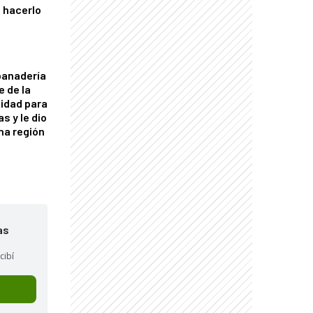
 hacerlo
panadería
e de la
idad para
s y le dio
una región
as
cibí