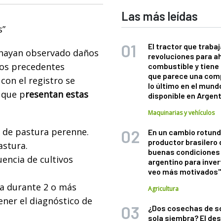
Las más leídas
s”
El tractor que trabaj
hayan observado daños
revoluciones para a
ños precedentes
combustible y tiene
que parece una com
 con el registro se
lo último en el mund
 que p
resentan estas
disponible en Argen
Maquinarias y vehículos
 de pastura perenne.
En un cambio rotund
productor brasilero
astura.
buenas condiciones 
encia de cultivos
argentino para inver
veo más motivados
ja durante 2 o más
Agricultura
tener el diagnóstico de
¿Dos cosechas de s
sola siembra? El des