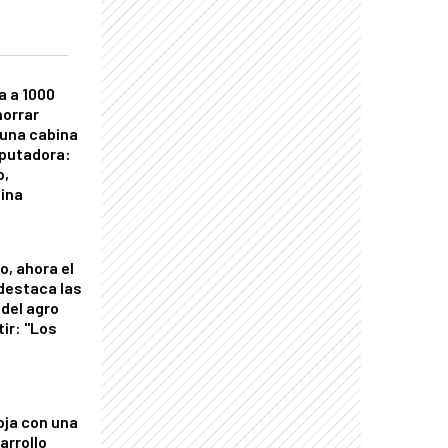
a a 1000
horrar
 una cabina
putadora:
o,
tina
o, ahora el
 destaca las
del agro
tir: "Los
"
oja con una
arrollo