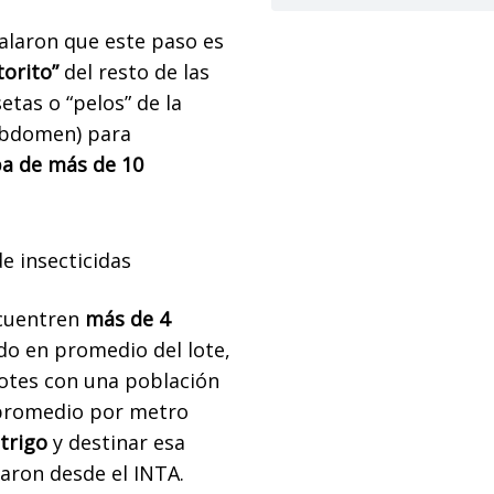
ñalaron que este paso es
torito”
del resto de las
setas o “pelos” de la
 abdomen) para
pa de más de 10
e insecticidas
ncuentren
más de 4
do en promedio del lote,
 lotes con una población
promedio por metro
 trigo
y destinar esa
jaron desde el INTA.