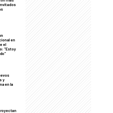
invitados
as
un
cional en
e el
o: "Estoy
do"
uevos
s y
a en la
proyectan