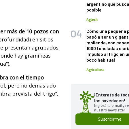
argentino que busca
posible
Agtech
er más de 10 pozos con
Cómo una pequeña 
pasó a ser un gigant
profundidad) en sitios
molienda, con capac
 se presentan agrupados
1000 toneladas diaria
impulso al trigo en 
donde hay gramíneas
poco habitual
tua”).
Agricultura
ra con el tiempo
rol, pero no demasiado
bra prevista del trigo”,
¡Enterate de tod
las novedades!
Ingresá tu e-mail y re
nuestro newsletter
Suscribirme