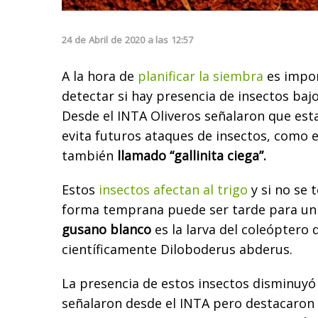
24
de
Abril
de
2020
a las
12:57
A la hora de
planificar la siembra
es impo
detectar si hay presencia de insectos bajo 
Desde el INTA Oliveros señalaron que esta
evita futuros ataques de insectos, como 
también
llamado “gallinita ciega”.
Estos
insectos afectan al trigo
y si no se
forma temprana puede ser tarde para u
gusano blanco
es la larva del coleópter
científicamente Diloboderus abderus.
La presencia de estos insectos disminuyó 
señalaron desde el INTA pero destacaron