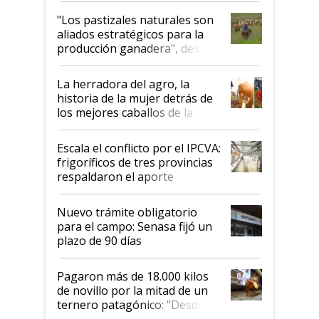
oportunidades que se abren
"Los pastizales naturales son
para el agro en Argentina, con
aliados estratégicos para la
foco en la carne
producción ganadera", destaca
la iniciativa que ya reúne a 46
establecimientos en Argentina
La herradora del agro, la
historia de la mujer detrás de
los mejores caballos de la
Argentina y los mitos que
todavía hacen sufrir a estos
Escala el conflicto por el IPCVA:
animales: "Mientras me
frigoríficos de tres provincias
descalificaban, yo seguí
respaldaron el aporte
haciendo currículum"
obligatorio
Nuevo trámite obligatorio
para el campo: Senasa fijó un
plazo de 90 días
Pagaron más de 18.000 kilos
de novillo por la mitad de un
ternero patagónico: "Desde
que bajó del camión empezó a