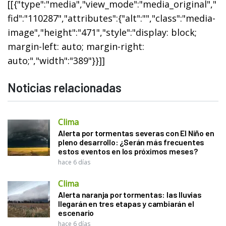
[[{"type":"media","view_mode":"media_original","
fid":"110287","attributes":{"alt":"","class":"media-
image","height":"471","style":"display: block;
margin-left: auto; margin-right:
auto;","width":"389"}}]]
Noticias relacionadas
Clima
Alerta por tormentas severas con El Niño en
pleno desarrollo: ¿Serán más frecuentes
estos eventos en los próximos meses?
hace 6 días
Clima
Alerta naranja por tormentas: las lluvias
llegarán en tres etapas y cambiarán el
escenario
hace 6 días