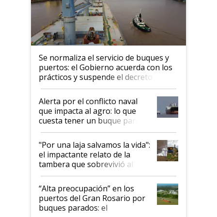
Se normaliza el servicio de buques y
puertos: el Gobierno acuerda con los
prácticos y suspende el decreto de
desregulación
Alerta por el conflicto naval
que impacta al agro: lo que
cuesta tener un buque parado
y el peligro de que Argentina
pase a ser "país sucio"
"Por una laja salvamos la vida":
el impactante relato de la
tambera que sobrevivió al
tornado
“Alta preocupación” en los
puertos del Gran Rosario por
buques parados: el