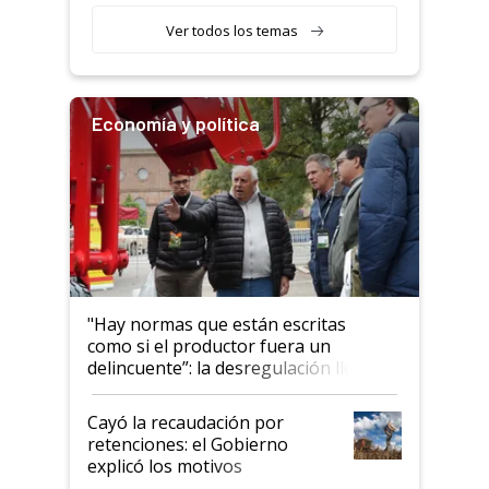
llamar la atención"
Ver todos los temas
Economía y política
"Hay normas que están escritas
como si el productor fuera un
delincuente”: la desregulación llegó
al Congreso Aapresid y hasta se
habló del financiamiento al IPCVA
Cayó la recaudación por
retenciones: el Gobierno
explicó los motivos