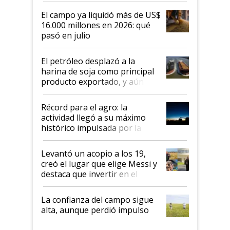
El campo ya liquidó más de US$
16.000 millones en 2026: qué
pasó en julio
El petróleo desplazó a la
harina de soja como principal
producto exportado, y aún así
el agro aportó casi seis de cada
diez dólares y sostuvo el
Récord para el agro: la
liderazgo en un semestre
actividad llegó a su máximo
récord
histórico impulsada por la
cosecha y las exportaciones
Levantó un acopio a los 19,
creó el lugar que elige Messi y
destaca que invertir en el
kirchnerismo era como "darle
plata a un hijo para droga":
La confianza del campo sigue
Juan Félix Rossetti, el libertario
alta, aunque perdió impulso
que de una dura crisis salió
más fuerte y apuesta al cambio