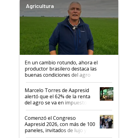
Agricultura
En un cambio rotundo, ahora el
productor brasilero destaca las
buenas condiciones del agro
argentino para invertir: "Los veo
más motivados"
Marcelo Torres de Aapresid
alertó que el 62% de la renta
del agro se va en impuestos:
"No es bueno que en
Argentina se sigan discutiendo
Comenzó el Congreso
las mismas cosas de hace 50
Aapresid 2026, con más de 100
años"
paneles, invitados de lujo y
todas las tendencias