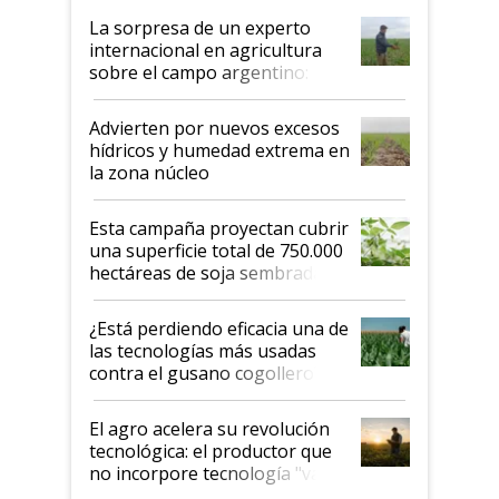
La sorpresa de un experto
internacional en agricultura
sobre el campo argentino:
"Estoy muy impresionado"
Advierten por nuevos excesos
hídricos y humedad extrema en
la zona núcleo
Esta campaña proyectan cubrir
una superficie total de 750.000
hectáreas de soja sembradas
con una nueva generación de
variedades que marcan un
¿Está perdiendo eficacia una de
salto tecnológico en genética y
las tecnologías más usadas
rendimiento
contra el gusano cogollero? El
desafío de una tecnología clave
El agro acelera su revolución
tecnológica: el productor que
no incorpore tecnología "va a
perder el tren"