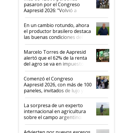
pasaron por el Congreso
Aapresid 2026: "Volvió a
demostrar que hablar del
suelo es hablar de todo el
En un cambio rotundo, ahora
sistema productivo"
el productor brasilero destaca
las buenas condiciones del
agro argentino para invertir:
"Los veo más motivados"
Marcelo Torres de Aapresid
alertó que el 62% de la renta
del agro se va en impuestos:
"No es bueno que en
Argentina se sigan discutiendo
Comenzó el Congreso
las mismas cosas de hace 50
Aapresid 2026, con más de 100
años"
paneles, invitados de lujo y
todas las tendencias
La sorpresa de un experto
internacional en agricultura
sobre el campo argentino:
"Estoy muy impresionado"
Advierten por nuevos excesos