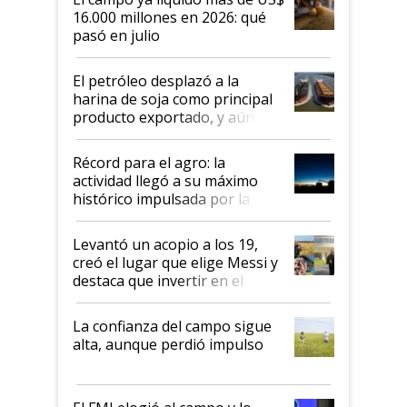
16.000 millones en 2026: qué
pasó en julio
El petróleo desplazó a la
harina de soja como principal
producto exportado, y aún así
el agro aportó casi seis de cada
diez dólares y sostuvo el
Récord para el agro: la
liderazgo en un semestre
actividad llegó a su máximo
récord
histórico impulsada por la
cosecha y las exportaciones
Levantó un acopio a los 19,
creó el lugar que elige Messi y
destaca que invertir en el
kirchnerismo era como "darle
plata a un hijo para droga":
La confianza del campo sigue
Juan Félix Rossetti, el libertario
alta, aunque perdió impulso
que de una dura crisis salió
más fuerte y apuesta al cambio
de Milei