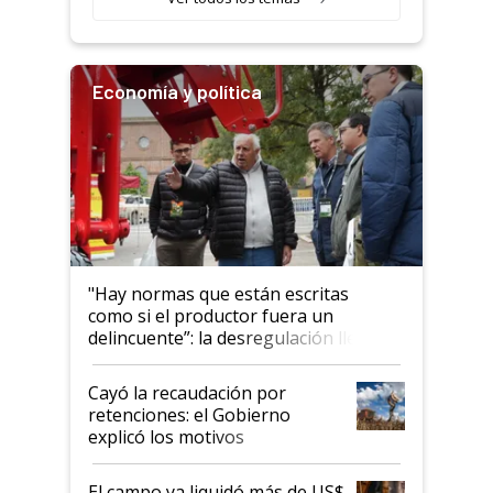
Economía y política
"Hay normas que están escritas
como si el productor fuera un
delincuente”: la desregulación llegó
al Congreso Aapresid y hasta se
habló del financiamiento al IPCVA
Cayó la recaudación por
retenciones: el Gobierno
explicó los motivos
El campo ya liquidó más de US$