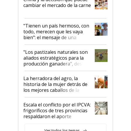
cambiar el mercado de la carne
"Tienen un país hermoso, con
todo, merecen que les vaya
bien": el mensaje de una
ganadera uruguaya sobre las
oportunidades que se abren
"Los pastizales naturales son
para el agro en Argentina, con
aliados estratégicos para la
foco en la carne
producción ganadera", destaca
la iniciativa que ya reúne a 46
establecimientos en Argentina
La herradora del agro, la
historia de la mujer detrás de
los mejores caballos de la
Argentina y los mitos que
todavía hacen sufrir a estos
Escala el conflicto por el IPCVA:
animales: "Mientras me
frigoríficos de tres provincias
descalificaban, yo seguí
respaldaron el aporte
haciendo currículum"
obligatorio
Ver todos los temas