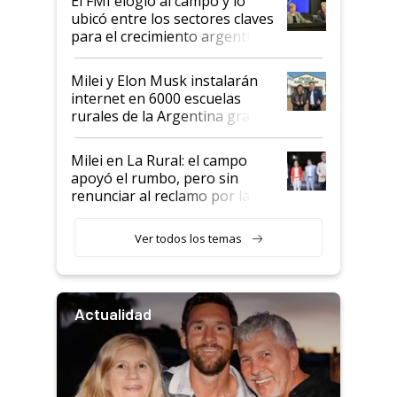
El FMI elogió al campo y lo
ubicó entre los sectores claves
para el crecimiento argentino
Milei y Elon Musk instalarán
internet en 6000 escuelas
rurales de la Argentina gracias
a un acuerdo con Starlink
Milei en La Rural: el campo
apoyó el rumbo, pero sin
renunciar al reclamo por las
retenciones
Ver todos los temas
Actualidad