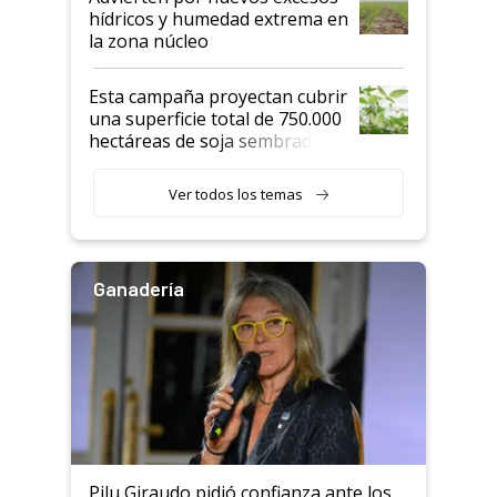
hídricos y humedad extrema en
la zona núcleo
Esta campaña proyectan cubrir
una superficie total de 750.000
hectáreas de soja sembradas
con una nueva generación de
variedades que marcan un
Ver todos los temas
salto tecnológico en genética y
rendimiento
Ganadería
Pilu Giraudo pidió confianza ante los