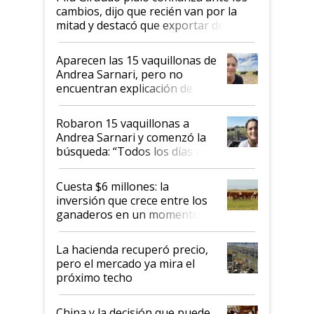
cambios, dijo que recién van por la
mitad y destacó que exportar dejó de
ser "para unos pocos": "Tenemos un
mandato muy claro del gobierno
Aparecen las 15 vaquillonas de
nacional"
Andrea Sarnari, pero no
encuentran explicación de
cómo llegaron allí
Robaron 15 vaquillonas a
Andrea Sarnari y comenzó la
búsqueda: “Todos los días le
toca a algún productor”
Cuesta $6 millones: la
inversión que crece entre los
ganaderos en un momento
histórico para la actividad
La hacienda recuperó precio,
pero el mercado ya mira el
próximo techo
China y la decisión que puede