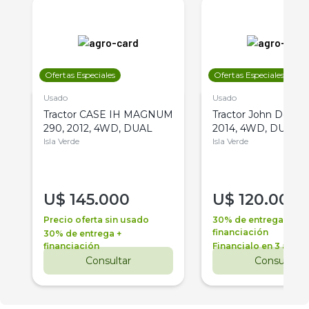
Ofertas Especiales
Ofertas Especiales
Usado
Usado
Tractor CASE IH MAGNUM
Tractor John Deere 
290, 2012, 4WD, DUAL
2014, 4WD, DUAL
Isla Verde
Isla Verde
U$
145.000
U$
120.000
Precio oferta sin usado
30% de entrega +
financiación
30% de entrega +
financiación
Financialo en 3 años
Consultar
Consultar