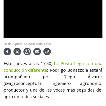
06
de
Agosto
de
2026
a las
17:20
Este jueves a las 17.30,
La Posta llega con una
conducción diferente
: Rodrigo Bonazzola estará
acompañado por Diego Álvarez
(@agroconceptos), ingeniero agrónomo,
productor y una de las voces más seguidas del
agro en redes sociales.