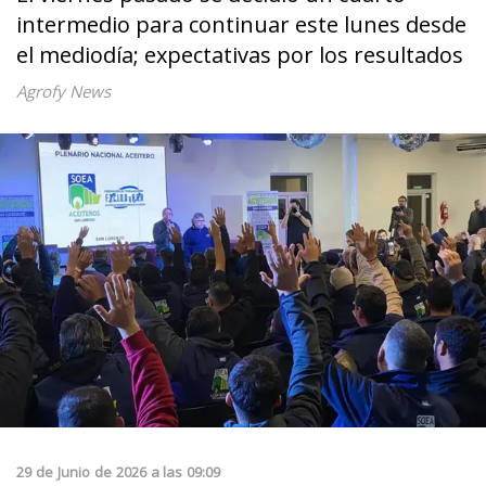
intermedio para continuar este lunes desde
el mediodía; expectativas por los resultados
Agrofy News
29
de
Junio
de
2026
a las
09:09