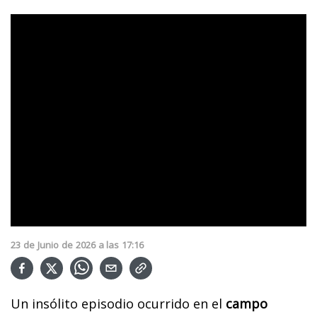
23
de
Junio
de
2026
a las
17:16
Un insólito episodio ocurrido en el
campo