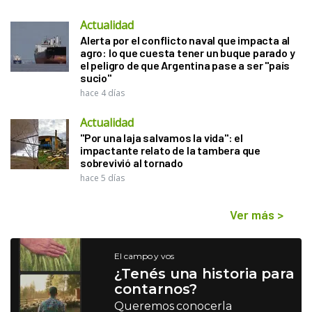
Actualidad
Alerta por el conflicto naval que impacta al
agro: lo que cuesta tener un buque parado y
el peligro de que Argentina pase a ser "país
sucio"
hace 4 días
Actualidad
"Por una laja salvamos la vida": el
impactante relato de la tambera que
sobrevivió al tornado
hace 5 días
Ver más
>
El campo y vos
¿Tenés una historia para
contarnos?
Queremos conocerla