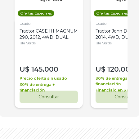
Ofertas Especiales
Ofertas Especiales
Usado
Usado
Tractor CASE IH MAGNUM
Tractor John Deere 
290, 2012, 4WD, DUAL
2014, 4WD, DUAL
Isla Verde
Isla Verde
U$
145.000
U$
120.000
Precio oferta sin usado
30% de entrega +
financiación
30% de entrega +
financiación
Financialo en 3 años
Consultar
Consultar