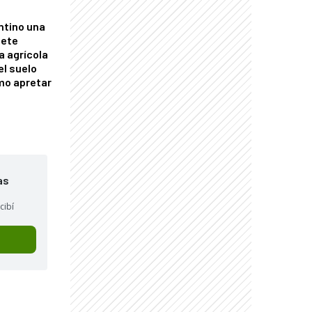
ntino una
mete
a agrícola
el suelo
mo apretar
as
cibí