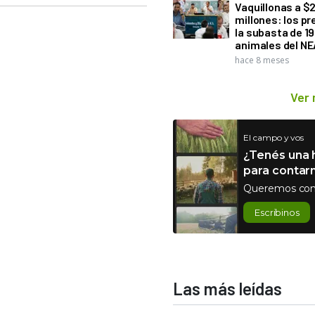
Vaquillonas a $
millones: los pr
la subasta de 1
animales del NE
hace 8 meses
Ver
El campo y vos
¿Tenés una h
para contar
Queremos con
Escribinos
Las más leídas