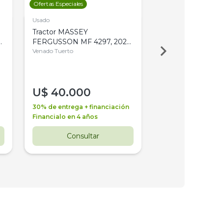
Ofertas Especiales
Ofertas Especiales
Usado
Usado
Tractor MASSEY
Tractor AGCO ALL
,
FERGUSSON MF 4297, 2020,
2003, 4WD, PA
4WD, PATON
Venado Tuerto
Venado Tuerto
U$
40.000
U$
30.000
30% de entrega + financiación
30% de entrega + 
Financialo en 4 años
Financialo en 3 a
Consultar
Consul