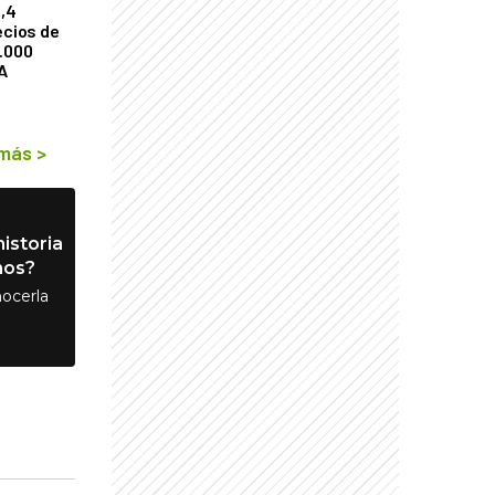
2,4
ecios de
9.000
A
 más
>
istoria
nos?
ocerla