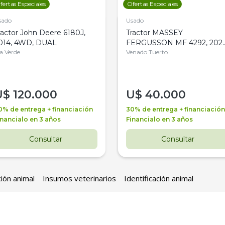
fertas Especiales
Ofertas Especiales
sado
Usado
ractor John Deere 6180J,
Tractor MASSEY
014, 4WD, DUAL
FERGUSSON MF 4292, 2020
la Verde
4WD, PATON
Venado Tuerto
U$
120.000
U$
40.000
0% de entrega + financiación
30% de entrega + financiación
inancialo en 3 años
Financialo en 3 años
Consultar
Consultar
ción animal
Insumos veterinarios
Identificación animal