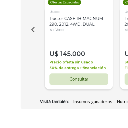
les
Ofertas Especiales
O
Usado
U
a Metalfor 7040,
Tractor CASE IH MAGNUM
T
Bot 32 Mts
290, 2012, 4WD, DUAL
2
Isla Verde
Is
000
U$
145.000
a + financiación
Precio oferta sin usado
3
 4 años
30% de entrega + financiación
F
nsultar
Consultar
Visitá también:
Insumos ganaderos
Nutri