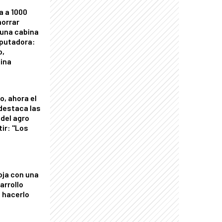
a a 1000
horrar
 una cabina
putadora:
o,
tina
o, ahora el
 destaca las
del agro
tir: "Los
"
oja con una
arrollo
 hacerlo