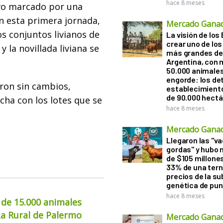
hace 8 meses
uvo marcado por una
n esta primera jornada,
Mercado Gana
s conjuntos livianos de
La visión de los 
crear uno de los
 la novillada liviana se
más grandes de 
Argentina, con 
50.000 animale
engorde: los det
eron sin cambios,
establecimient
de 90.000 hect
ha con los lotes que se
hace 8 meses
Mercado Gana
Llegaron las "v
gordas" y hubo
de $105 millones
33% de una tern
precios de la s
genética de pun
hace 8 meses
 de 15.000 animales
La Rural de Palermo
Mercado Gana