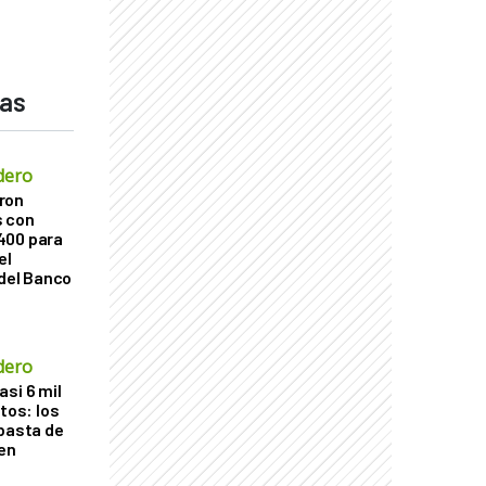
das
dero
ron
s con
400 para
el
 del Banco
dero
si 6 mil
itos: los
ubasta de
en