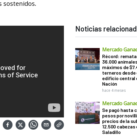
s sostenidos.
Noticias relaciona
Mercado Gana
Récord: remata
36.000 animale
máximos de $7.
terneros desde 
edificio central
Nación
hace 4 meses
Mercado Gana
Se pagó hasta ca
pesos por novill
precios de la s
12.500 cabezas 
Saladillo