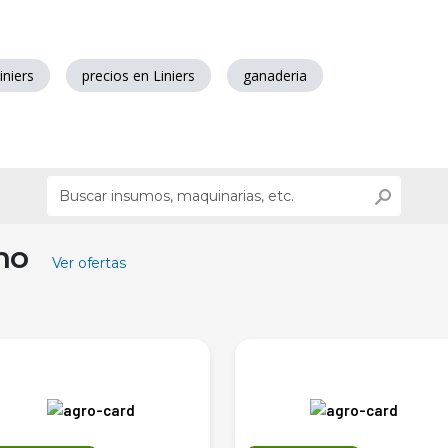
iniers
precios en Liniers
ganaderia
ino
Ver ofertas