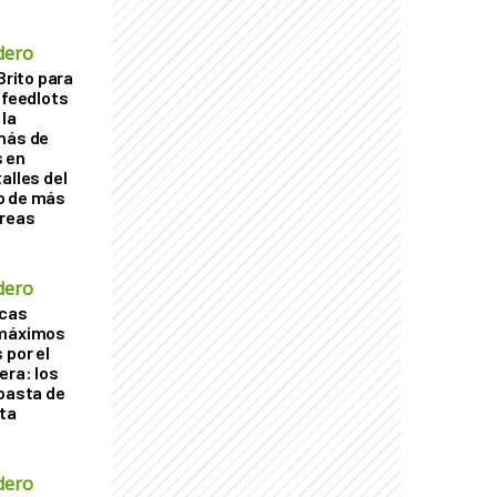
dero
Brito para
 feedlots
la
más de
s en
alles del
o de más
áreas
dero
acas
 máximos
 por el
era: los
ubasta de
ta
dero