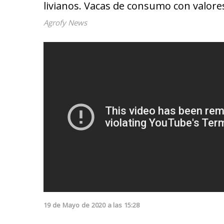
livianos. Vacas de consumo con valore
Agrofy News
19
de
Mayo
de
2020
a las
15:28