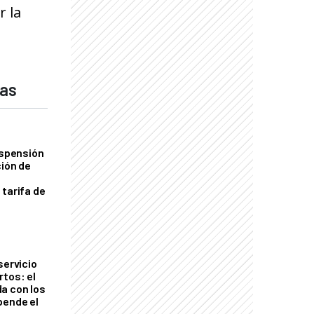
r la
das
uspensión
ción de
 tarifa de
servicio
rtos: el
a con los
pende el