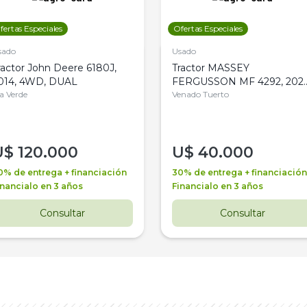
fertas Especiales
Ofertas Especiales
sado
Usado
ractor John Deere 6180J,
Tractor MASSEY
014, 4WD, DUAL
FERGUSSON MF 4292, 2020
la Verde
4WD, PATON
Venado Tuerto
U$
120.000
U$
40.000
0% de entrega + financiación
30% de entrega + financiación
inancialo en 3 años
Financialo en 3 años
Consultar
Consultar