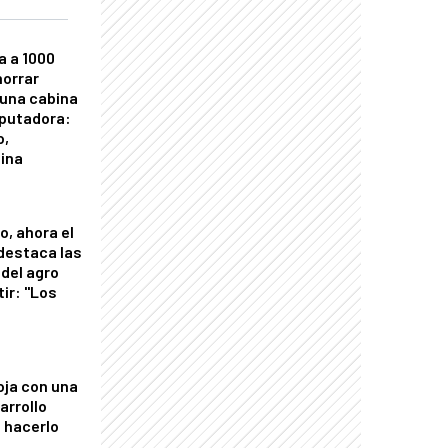
a a 1000
horrar
 una cabina
putadora:
o,
tina
o, ahora el
 destaca las
del agro
tir: "Los
"
oja con una
arrollo
 hacerlo