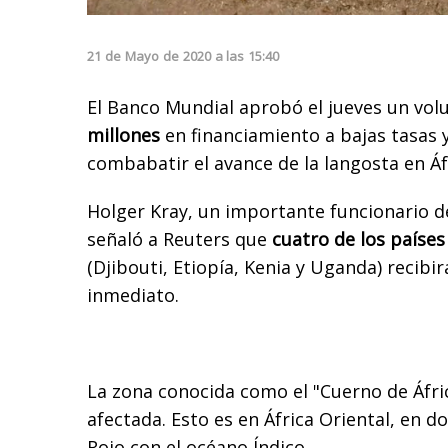
21
de
Mayo
de
2020
a las
15:40
El Banco Mundial aprobó el jueves un vo
millones
en financiamiento a bajas tasas 
combabatir el avance de la langosta en Áf
Holger Kray, un importante funcionario d
señaló a Reuters que
cuatro de los paíse
(Djibouti, Etiopía, Kenia y Uganda) recibi
inmediato.
La zona conocida como el "Cuerno de Áfri
afectada. Esto es en
África Oriental, en 
Rojo con el océano Índico.