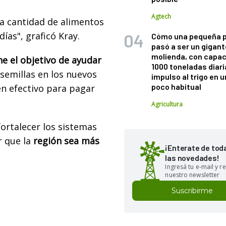
Agtech
la cantidad de alimentos
as", graficó Kray.
Cómo una pequeña 
pasó a ser un gigant
molienda, con capac
e el objetivo de ayudar
1000 toneladas diaria
y semillas en los nuevos
impulso al trigo en 
poco habitual
en efectivo para pagar
Agricultura
ortalecer los sistemas
r que la
región sea más
¡Enterate de tod
las novedades!
Ingresá tu e-mail y re
nuestro newsletter
Suscribirme