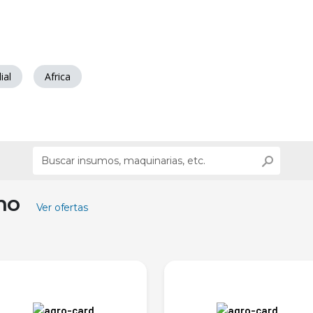
ial
Africa
ino
Ver ofertas