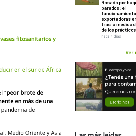
Rosario por bu
parados: el
funcionamiento 
exportadoras e
tras la medida 
de los práctico
hace 4 días
ases fitosanitarios y
Ver
ucir en el sur de África
El campo y vos
¿Tenés una h
para contar
l "
peor brote de
Queremos con
mente en más de una
Escribinos
a pandemia de
tal, Medio Oriente y Asia
Las más leídas