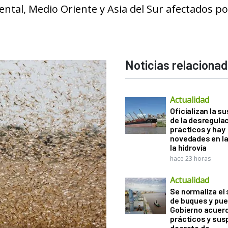
iental, Medio Oriente y Asia del Sur afectados po
Noticias relaciona
Actualidad
Oficializan la s
de la desregula
prácticos y hay
novedades en la
la hidrovía
hace 23 horas
Actualidad
Se normaliza el 
de buques y pue
Gobierno acuerd
prácticos y sus
decreto de