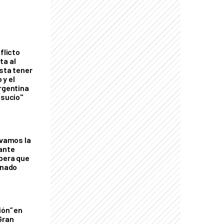
flicto
ta al
esta tener
 y el
Argentina
 sucio"
lvamos la
tante
mbera que
rnado
ión” en
Gran