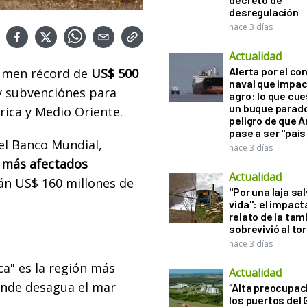
desregulación
hace 3 días
Actualidad
Alerta por el con
lumen récord de
US$ 500
naval que impac
y
subvenciónes
para
agro: lo que cu
un buque parado
rica y Medio Oriente.
peligro de que 
pase a ser "país
el Banco Mundial,
hace 3 días
s más afectados
Actualidad
rán US$ 160 millones de
"Por una laja sa
vida": el impac
relato de la ta
sobrevivió al to
hace 3 días
ca" es la región más
Actualidad
donde desagua el mar
“Alta preocupac
los puertos del 