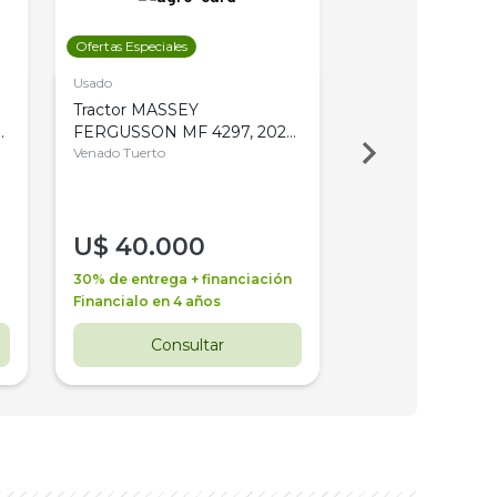
Ofertas Especiales
Ofertas Especiales
Usado
Usado
Tractor MASSEY
Tractor AGCO ALL
,
FERGUSSON MF 4297, 2020,
2003, 4WD, PA
4WD, PATON
Venado Tuerto
Venado Tuerto
U$
40.000
U$
30.000
30% de entrega + financiación
30% de entrega + 
Financialo en 4 años
Financialo en 3 a
Consultar
Consul