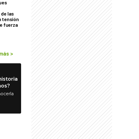
ques
de las
n tensión
de fuerza
s
 más
>
istoria
nos?
ocerla