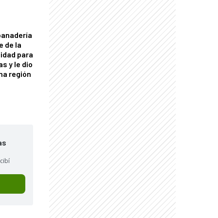
panadería
e de la
idad para
s y le dio
una región
as
cibí