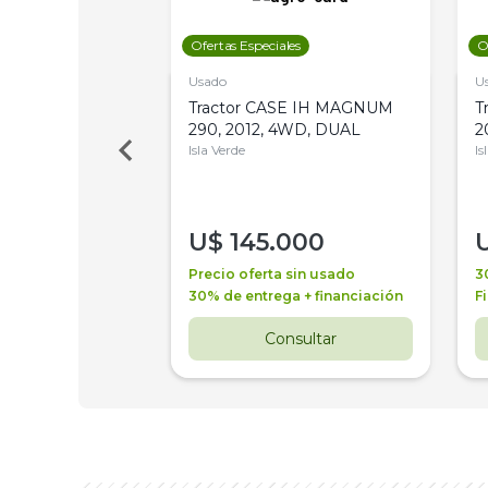
les
Ofertas Especiales
O
Usado
U
a Metalfor 7040,
Tractor CASE IH MAGNUM
T
Bot 32 Mts
290, 2012, 4WD, DUAL
2
Isla Verde
Is
000
U$
145.000
a + financiación
Precio oferta sin usado
3
 4 años
30% de entrega + financiación
F
nsultar
Consultar