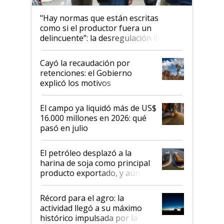
"Hay normas que están escritas
como si el productor fuera un
delincuente”: la desregulación llegó
al Congreso Aapresid y hasta se
habló del financiamiento al IPCVA
Cayó la recaudación por
retenciones: el Gobierno
explicó los motivos
El campo ya liquidó más de US$
16.000 millones en 2026: qué
pasó en julio
El petróleo desplazó a la
harina de soja como principal
producto exportado, y aún así
el agro aportó casi seis de cada
diez dólares y sostuvo el
Récord para el agro: la
liderazgo en un semestre
actividad llegó a su máximo
récord
histórico impulsada por la