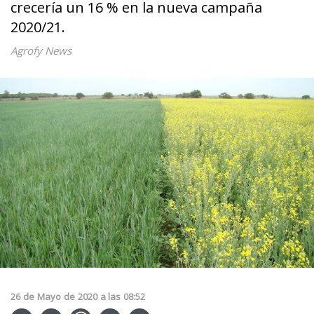
crecería un 16 % en la nueva campaña
2020/21.
Agrofy News
26
de
Mayo
de
2020
a las
08:52