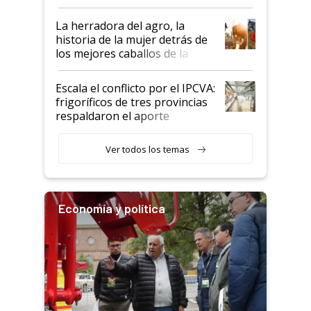
la iniciativa que ya reúne a 46
establecimientos en Argentina
La herradora del agro, la
historia de la mujer detrás de
los mejores caballos de la
Argentina y los mitos que
todavía hacen sufrir a estos
Escala el conflicto por el IPCVA:
animales: "Mientras me
frigoríficos de tres provincias
descalificaban, yo seguí
respaldaron el aporte
haciendo currículum"
obligatorio
Ver todos los temas
Economía y política