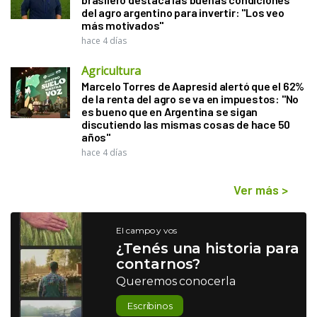
del agro argentino para invertir: "Los veo
más motivados"
hace 4 días
Agricultura
Marcelo Torres de Aapresid alertó que el 62%
de la renta del agro se va en impuestos: "No
es bueno que en Argentina se sigan
discutiendo las mismas cosas de hace 50
años"
hace 4 días
Ver más
>
El campo y vos
¿Tenés una historia para
contarnos?
Queremos conocerla
Escribinos