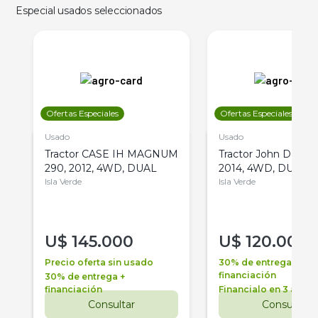
Especial usados seleccionados
Ofertas Especiales
Ofertas Especiales
Usado
Usado
Tractor CASE IH MAGNUM
Tractor John Deere 
290, 2012, 4WD, DUAL
2014, 4WD, DUAL
Isla Verde
Isla Verde
U$
145.000
U$
120.000
Precio oferta sin usado
30% de entrega +
financiación
30% de entrega +
financiación
Financialo en 3 años
Consultar
Consultar