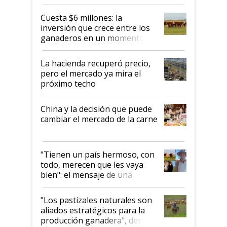
toca a algún productor”
Cuesta $6 millones: la
inversión que crece entre los
ganaderos en un momento
histórico para la actividad
La hacienda recuperó precio,
pero el mercado ya mira el
próximo techo
China y la decisión que puede
cambiar el mercado de la carne
"Tienen un país hermoso, con
todo, merecen que les vaya
bien": el mensaje de una
ganadera uruguaya sobre las
oportunidades que se abren
"Los pastizales naturales son
para el agro en Argentina, con
aliados estratégicos para la
foco en la carne
producción ganadera", destaca