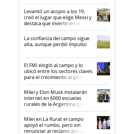
cosecha y las exportaciones
Levantó un acopio a los 19,
creó el lugar que elige Messi y
destaca que invertir en el
kirchnerismo era como "darle
plata a un hijo para droga":
La confianza del campo sigue
Juan Félix Rossetti, el libertario
alta, aunque perdió impulso
que de una dura crisis salió
más fuerte y apuesta al cambio
de Milei
El FMI elogió al campo y lo
ubicó entre los sectores claves
para el crecimiento argentino
Milei y Elon Musk instalarán
internet en 6000 escuelas
rurales de la Argentina gracias
a un acuerdo con Starlink
Milei en La Rural: el campo
apoyó el rumbo, pero sin
renunciar al reclamo por las