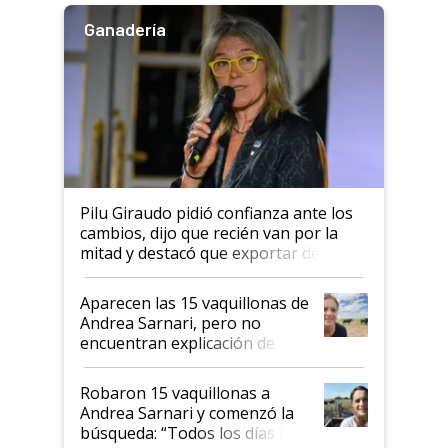
Ganadería
Pilu Giraudo pidió confianza ante los
cambios, dijo que recién van por la
mitad y destacó que exportar dejó de
ser "para unos pocos": "Tenemos un
mandato muy claro del gobierno
Aparecen las 15 vaquillonas de
nacional"
Andrea Sarnari, pero no
encuentran explicación de
cómo llegaron allí
Robaron 15 vaquillonas a
Andrea Sarnari y comenzó la
búsqueda: “Todos los días le