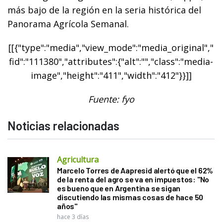
más bajo de la región en la seria histórica del
Panorama Agrícola Semanal.
[[{"type":"media","view_mode":"media_original","
fid":"111380","attributes":{"alt":"","class":"media-
image","height":"411","width":"412"}}]]
Fuente: fyo
Noticias relacionadas
Agricultura
Marcelo Torres de Aapresid alertó que el 62%
de la renta del agro se va en impuestos: "No
es bueno que en Argentina se sigan
discutiendo las mismas cosas de hace 50
años"
hace 3 días