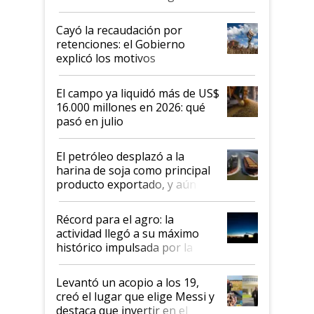
al Congreso Aapresid y hasta se
habló del financiamiento al IPCVA
Cayó la recaudación por
retenciones: el Gobierno
explicó los motivos
El campo ya liquidó más de US$
16.000 millones en 2026: qué
pasó en julio
El petróleo desplazó a la
harina de soja como principal
producto exportado, y aún así
el agro aportó casi seis de cada
diez dólares y sostuvo el
Récord para el agro: la
liderazgo en un semestre
actividad llegó a su máximo
récord
histórico impulsada por la
cosecha y las exportaciones
Levantó un acopio a los 19,
creó el lugar que elige Messi y
destaca que invertir en el