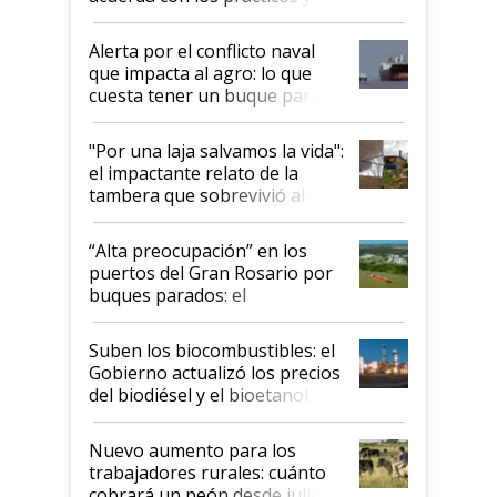
suspende el decreto de
desregulación
Alerta por el conflicto naval
que impacta al agro: lo que
cuesta tener un buque parado
y el peligro de que Argentina
pase a ser "país sucio"
"Por una laja salvamos la vida":
el impactante relato de la
tambera que sobrevivió al
tornado
“Alta preocupación” en los
puertos del Gran Rosario por
buques parados: el
funcionamiento de las
exportadoras en tensión tras
Suben los biocombustibles: el
la medida de fuerza de los
Gobierno actualizó los precios
prácticos
del biodiésel y el bioetanol
Nuevo aumento para los
trabajadores rurales: cuánto
cobrará un peón desde julio