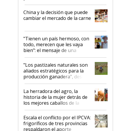
China y la decisión que puede
cambiar el mercado de la carne
"Tienen un país hermoso, con
todo, merecen que les vaya
bien": el mensaje de una
ganadera uruguaya sobre las
oportunidades que se abren
"Los pastizales naturales son
para el agro en Argentina, con
aliados estratégicos para la
foco en la carne
producción ganadera", destaca
la iniciativa que ya reúne a 46
establecimientos en Argentina
La herradora del agro, la
historia de la mujer detrás de
los mejores caballos de la
Argentina y los mitos que
todavía hacen sufrir a estos
Escala el conflicto por el IPCVA:
animales: "Mientras me
frigoríficos de tres provincias
descalificaban, yo seguí
respaldaron el aporte