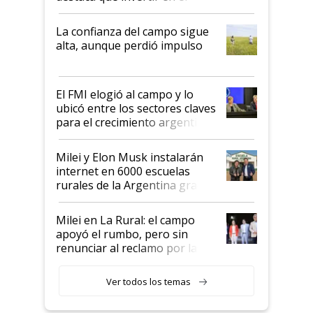
kirchnerismo era como "darle
plata a un hijo para droga":
La confianza del campo sigue
Juan Félix Rossetti, el libertario
alta, aunque perdió impulso
que de una dura crisis salió
más fuerte y apuesta al cambio
de Milei
El FMI elogió al campo y lo
ubicó entre los sectores claves
para el crecimiento argentino
Milei y Elon Musk instalarán
internet en 6000 escuelas
rurales de la Argentina gracias
a un acuerdo con Starlink
Milei en La Rural: el campo
apoyó el rumbo, pero sin
renunciar al reclamo por las
retenciones
Ver todos los temas