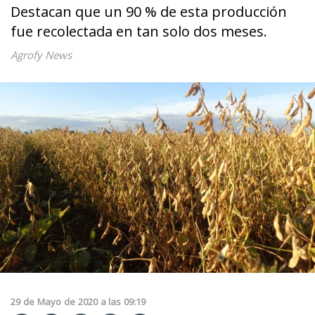
Destacan que un 90 % de esta producción
fue recolectada en tan solo dos meses.
Agrofy News
29
de
Mayo
de
2020
a las
09:19