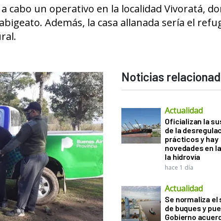
 a cabo un operativo en la localidad Vivoratá, d
abigeato. Además, la casa allanada sería el refu
ral.
Noticias relaciona
Actualidad
Oficializan la s
de la desregula
prácticos y hay
novedades en la
la hidrovía
hace 1 día
Actualidad
Se normaliza el 
de buques y pue
Gobierno acuerd