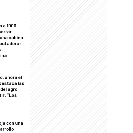
a a 1000
horrar
 una cabina
putadora:
o,
tina
o, ahora el
 destaca las
del agro
tir: "Los
"
oja con una
arrollo