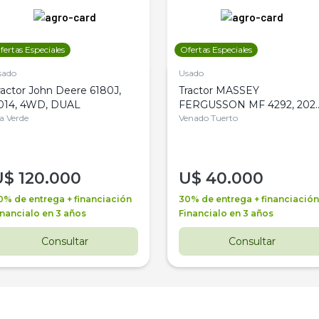
fertas Especiales
Ofertas Especiales
sado
Usado
ractor John Deere 6180J,
Tractor MASSEY
014, 4WD, DUAL
FERGUSSON MF 4292, 2020
la Verde
4WD, PATON
Venado Tuerto
U$
120.000
U$
40.000
0% de entrega + financiación
30% de entrega + financiación
inancialo en 3 años
Financialo en 3 años
Consultar
Consultar