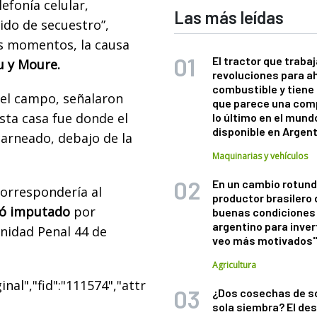
lefonía celular,
Las más leídas
ido de secuestro”,
os momentos, la causa
El tractor que trabaj
u y Moure.
revoluciones para a
combustible y tiene
 el campo, señalaron
que parece una com
esta casa fue donde el
lo último en el mund
disponible en Argen
carneado, debajo de la
Maquinarias y vehículos
En un cambio rotund
 correspondería al
productor brasilero
dó imputado
por
buenas condiciones 
argentino para inver
Unidad Penal 44 de
veo más motivados
Agricultura
nal","fid":"111574","attr
¿Dos cosechas de s
sola siembra? El des