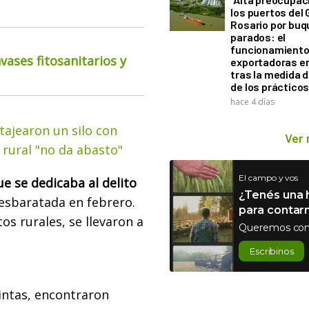
los puertos del 
Rosario por bu
parados: el
funcionamiento 
ases fitosanitarios y
exportadoras e
tras la medida 
de los práctico
hace 4 días
 tajearon un silo con
Ver
 rural "no da abasto"
El campo y vos
e se dedicaba al delito
¿Tenés una h
esbaratada en febrero.
para contar
os rurales, se llevaron a
Queremos con
Escribinos
uintas, encontraron