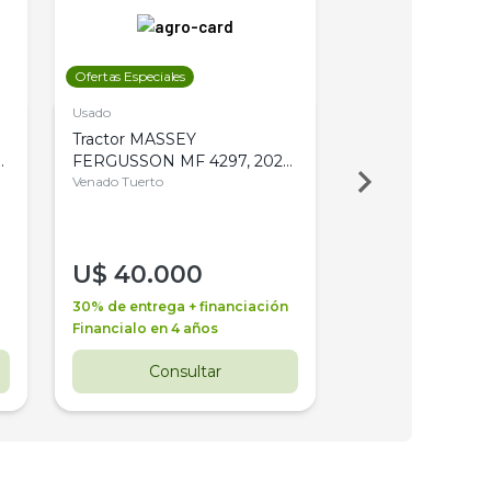
Ofertas Especiales
Ofertas Especiales
Usado
Usado
Tractor MASSEY
Tractor AGCO ALL
,
FERGUSSON MF 4297, 2020,
2003, 4WD, PA
4WD, PATON
Venado Tuerto
Venado Tuerto
U$
40.000
U$
30.000
30% de entrega + financiación
30% de entrega + 
Financialo en 4 años
Financialo en 3 a
Consultar
Consul