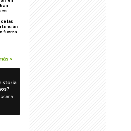
Gran
ques
de las
n tensión
de fuerza
s
 más
>
istoria
nos?
ocerla