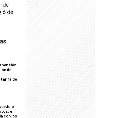
onde
gió de
das
uspensión
ción de
 tarifa de
servicio
rtos: el
a con los