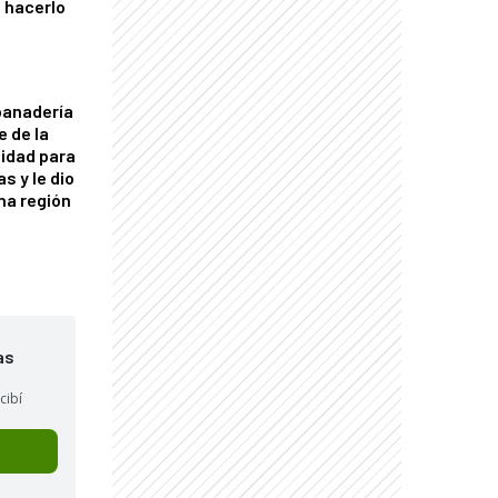
 hacerlo
panadería
e de la
idad para
s y le dio
una región
as
cibí