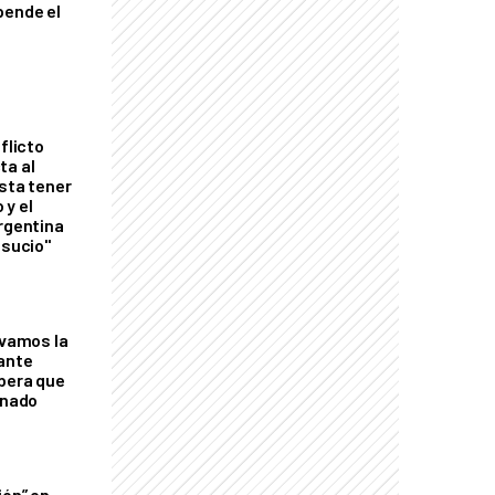
pende el
flicto
ta al
esta tener
 y el
Argentina
 sucio"
lvamos la
tante
mbera que
rnado
ión” en