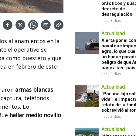
prácticos y sus
decreto de
desregulación
hace 3 días
Actualidad
Alerta por el con
dos allanamientos en la
naval que impac
te el operativo se
agro: lo que cu
un buque parado
ba como puestero y que
peligro de que 
da en febrero de este
pase a ser "país
hace 3 días
Actualidad
traron
armas blancas
"Por una laja sa
 captura, teléfonos
vida": el impac
relato de la ta
ementos. Lo
sobrevivió al to
 fue
hallar medio novillo
hace 3 días
Actualidad
“Alta preocupac