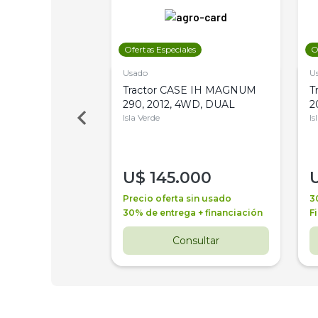
les
Ofertas Especiales
O
Usado
U
a Metalfor 7040,
Tractor CASE IH MAGNUM
T
Bot 32 Mts
290, 2012, 4WD, DUAL
2
Isla Verde
Is
000
U$
145.000
a + financiación
Precio oferta sin usado
3
 4 años
30% de entrega + financiación
F
nsultar
Consultar