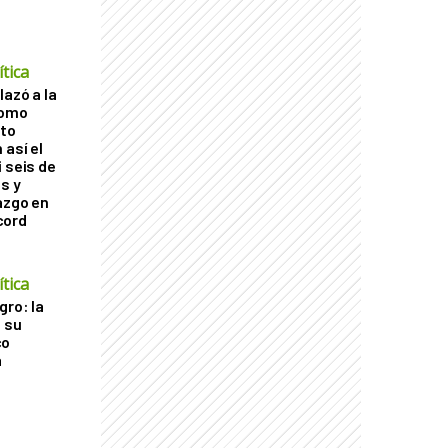
tica
lazó a la
como
cto
 así el
 seis de
s y
azgo en
cord
tica
gro: la
a su
co
a