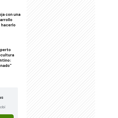
oja con una
arrollo
 hacerlo
xperto
icultura
ntino:
onado"
as
cibí