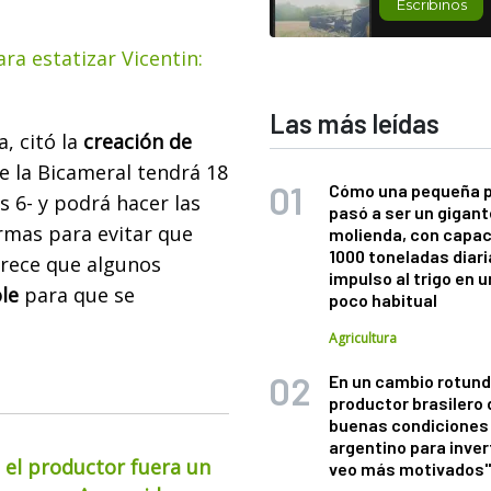
Escribinos
ra estatizar Vicentin:
Las más leídas
a, citó la
creación de
e la Bicameral tendrá 18
Cómo una pequeña 
 6- y podrá hacer las
pasó a ser un gigant
rmas para evitar que
molienda, con capac
1000 toneladas diaria
Parece que algunos
impulso al trigo en 
le
para que se
poco habitual
Agricultura
En un cambio rotund
productor brasilero
buenas condiciones 
argentino para inver
 el productor fuera un
veo más motivados