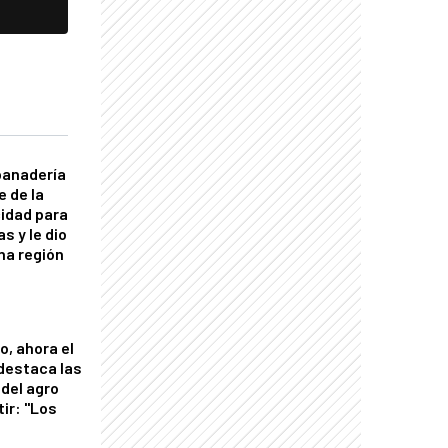
panadería
e de la
idad para
s y le dio
una región
o, ahora el
 destaca las
del agro
tir: "Los
"