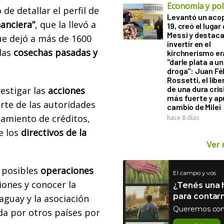
Economía y polí
de detallar el perfil de
Levantó un acop
nanciera”
, que la llevó a
19, creó el lugar
Messi y destaca
ue dejó a más de 1600
invertir en el
las
cosechas pasadas y
kirchnerismo e
"darle plata a un
droga": Juan Fél
Rossetti, el libe
de una dura cris
vestigar las
acciones
más fuerte y ap
rte de las autoridades
cambio de Milei
gamiento de créditos,
hace 8 días
e los
directivos de la
Ver
 posibles
operaciones
El campo y vos
ones y conocer la
¿Tenés una h
para contar
aguay y la asociación
Queremos con
da por otros países por