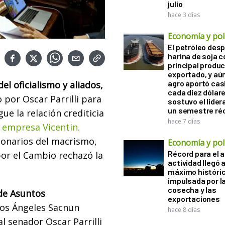
julio
hace 3 días
Economía y polí
El petróleo desp
harina de soja 
principal produ
exportado, y aún
agro aportó casi
l oficialismo y aliados,
cada diez dólare
 por Oscar Parrilli para
sostuvo el lider
un semestre ré
ue la relación crediticia
hace 7 días
a empresa Vicentin.
ionarios del macrismo,
Economía y polí
Récord para el a
por el Cambio rechazó la
actividad llegó 
máximo históri
impulsada por l
cosecha y las
de Asuntos
exportaciones
os Ángeles Sacnun
hace 8 días
al senador Oscar Parrilli