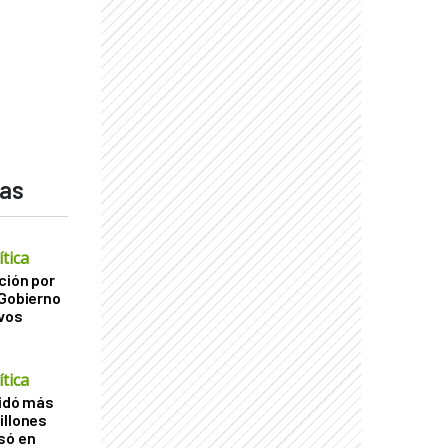
das
tica
ción por
 Gobierno
ivos
tica
uidó más
illones
só en