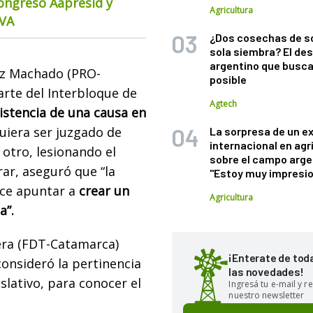
Congreso Aapresid y
Agricultura
CVA
¿Dos cosechas de s
sola siembra? El des
argentino que busca
ez Machado (PRO-
posible
arte del Interbloque de
Agtech
istencia de una causa en
uiera ser juzgado de
La sorpresa de un e
internacional en agr
 otro, lesionando el
sobre el campo arge
rar, aseguró que “la
"Estoy muy impresi
ece apuntar a
crear un
Agricultura
a”.
era (FDT-Catamarca)
¡Enterate de tod
consideró la pertinencia
las novedades!
slativo, para conocer el
Ingresá tu e-mail y re
nuestro newsletter