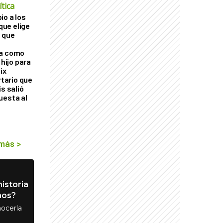
tica
io a los
 que elige
 que
ra como
 hijo para
ix
rtario que
is salió
uesta al
 más
>
istoria
nos?
ocerla