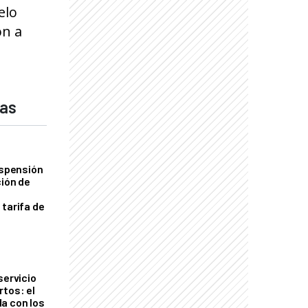
elo
on a
das
uspensión
ción de
 tarifa de
servicio
rtos: el
a con los