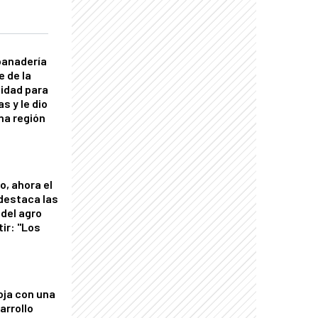
panadería
e de la
idad para
s y le dio
una región
o, ahora el
 destaca las
del agro
tir: "Los
"
oja con una
arrollo