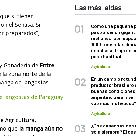
Las más leídas
que si tienen
on el Senasa. Si
Cómo una pequeña 
pasó a ser un gigant
r preparados”,
molienda, con capac
1000 toneladas diaria
impulso al trigo en 
poco habitual
 y Ganadería de
Entre
Agricultura
 la zona norte de la
En un cambio rotund
 manga de langostas.
productor brasilero
buenas condiciones 
de langostas de Paraguay
argentino para inver
veo más motivados
Agricultura
de Agricultura,
¿Dos cosechas de s
rmó que
la manga aún no
sola siembra? El des