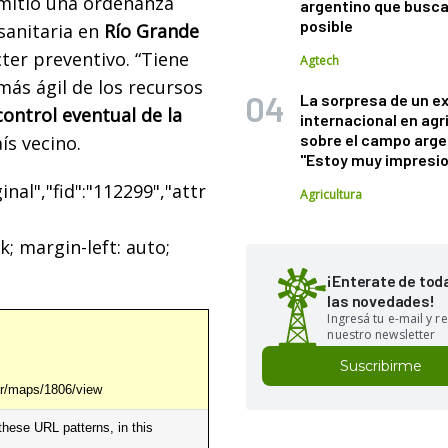
emitió una ordenanza
argentino que busca
posible
sanitaria en
Río Grande
ter preventivo. “Tiene
Agtech
más ágil de los recursos
La sorpresa de un e
control eventual de la
internacional en agr
sobre el campo arge
ís vecino.
"Estoy muy impresi
nal","fid":"112299","attr
Agricultura
k; margin-left: auto;
¡Enterate de tod
las novedades!
Ingresá tu e-mail y re
nuestro newsletter
Suscribirme