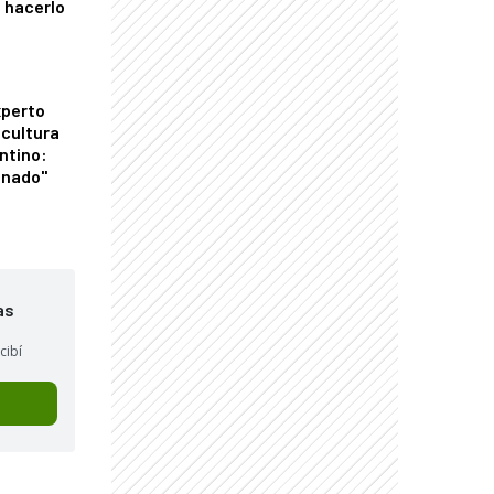
 hacerlo
xperto
icultura
ntino:
onado"
as
cibí