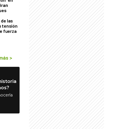
Gran
ques
de las
n tensión
de fuerza
s
 más
>
istoria
nos?
ocerla