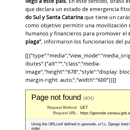
llegó a este país.
En este sentido, Brasil 
que declara un estado de emergencia fito
do Sul y Santa Catarina
que tiene un carác
como objetivo permitir una movilización 
humanos y financieros para promover el
plaga”
, informaron los funcionarios del pa
[[{"type":"media","view_mode":"media_origi
ibutes":{"alt":"","class":"media-
image","height":"678","style":"display: bloc
margin-right: auto;","width":"600"}}]]