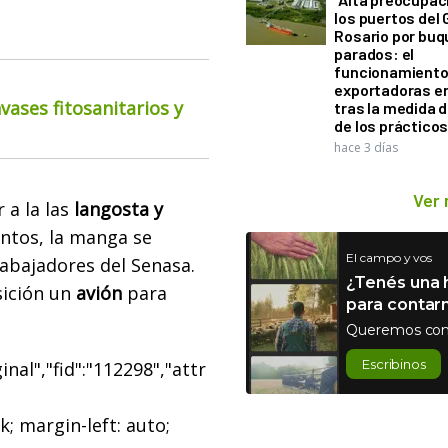
los puertos del 
Rosario por bu
parados: el
funcionamiento 
exportadoras e
ases fitosanitarios y
tras la medida 
de los práctico
hace 3 días
Ver
 a la las
langosta y
tos, la manga se
El campo y vos
rabajadores del Senasa.
¿Tenés una h
sición un
avión
para
para contar
Queremos con
Escribinos
nal","fid":"112298","attr
k; margin-left: auto;