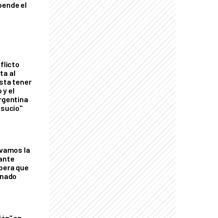
pende el
flicto
ta al
esta tener
 y el
Argentina
 sucio"
lvamos la
tante
mbera que
rnado
ión” en