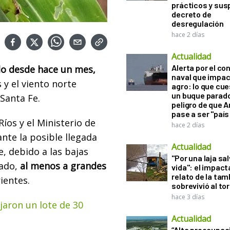
prácticos y sus
decreto de
desregulación
hace 2 días
Actualidad
Alerta por el con
o desde hace un mes,
naval que impac
y el viento norte
agro: lo que cu
un buque parado
Santa Fe.
peligro de que 
pase a ser "país
Ríos y el Ministerio de
hace 2 días
ante la posible llegada
Actualidad
e, debido a las bajas
"Por una laja sa
zado,
al menos a grandes
vida": el impac
relato de la ta
ientes.
sobrevivió al to
hace 3 días
ejaron un lote de 30
Actualidad
“Alta preocupac