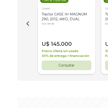
les
Ofertas Especiales
O
Usado
U
a Metalfor 7040,
Tractor CASE IH MAGNUM
T
Bot 32 Mts
290, 2012, 4WD, DUAL
2
Isla Verde
Is
000
U$
145.000
a + financiación
Precio oferta sin usado
3
 4 años
30% de entrega + financiación
F
nsultar
Consultar