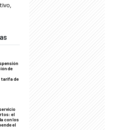
tivo,
das
uspensión
ción de
 tarifa de
servicio
rtos: el
a con los
pende el