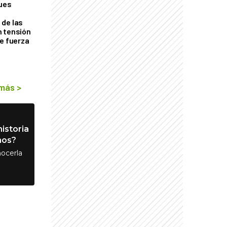
ques
de las
n tensión
de fuerza
s
 más
>
istoria
nos?
ocerla