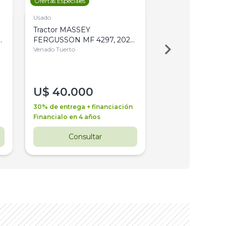
Ofertas Especiales
Ofertas Especiales
Usado
Usado
Tractor MASSEY
Tractor AGCO ALL
,
FERGUSSON MF 4297, 2020,
2003, 4WD, PA
4WD, PATON
Venado Tuerto
Venado Tuerto
U$
40.000
U$
30.000
30% de entrega + financiación
30% de entrega + 
Financialo en 4 años
Financialo en 3 a
Consultar
Consul