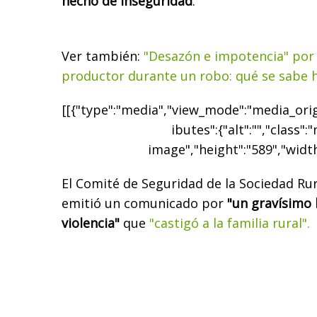
hecho de inseguridad
.
Ver también:
"Desazón e impotencia" por 
productor durante un robo: qué se sabe 
[[{"type":"media","view_mode":"media_origi
ibutes":{"alt":"","class":
image","height":"589","width
El Comité de Seguridad de la Sociedad Ru
emitió un comunicado por
"un gravísimo 
violencia"
que
"castigó a la familia rural".