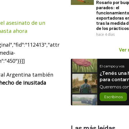
Rosario por bu
parados: el
funcionamiento 
exportadoras e
el asesinato de un
tras la medida 
de los práctico
hasta ahora
hace 4 días
nal","fid":"112413","attr
Ver
"media-
":"450"}}]]
El campo y vos
¿Tenés una h
ral Argentina también
para contar
hecho de inusitada
Queremos con
Escribinos
Las más leídas