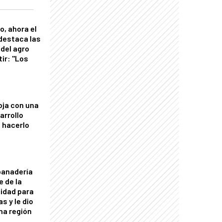
o, ahora el
 destaca las
del agro
tir: "Los
"
oja con una
arrollo
 hacerlo
panadería
e de la
idad para
s y le dio
una región