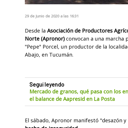
29
de
Junio
de
2020
a las
16:31
Desde
la
Asociación de Productores Agríc
Norte (Apronor)
convocan a una marcha p
"Pepe" Porcel,
un productor de la localid
Abajo, en Tucumán.
Seguí leyendo
Mercado de granos, qué pasa con los env
el balance de Aapresid en La Posta
El sábado, Apronor manifestó "desazón y 