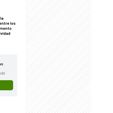
la
entre los
omento
ividad
as
cibí