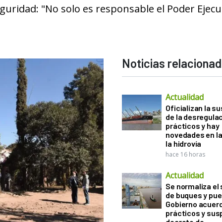
guridad: "No solo es responsable el Poder Ejecu
Noticias relaciona
Actualidad
Oficializan la s
de la desregula
prácticos y hay
novedades en la
la hidrovía
hace 16 horas
Actualidad
Se normaliza el 
de buques y pue
Gobierno acuerd
prácticos y sus
decreto de