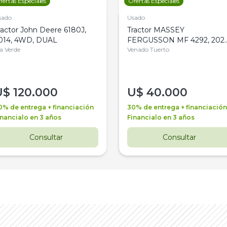
fertas Especiales
Ofertas Especiales
sado
Usado
ractor John Deere 6180J,
Tractor MASSEY
014, 4WD, DUAL
FERGUSSON MF 4292, 2020
la Verde
4WD, PATON
Venado Tuerto
U$
120.000
U$
40.000
0% de entrega + financiación
30% de entrega + financiación
inancialo en 3 años
Financialo en 3 años
Consultar
Consultar