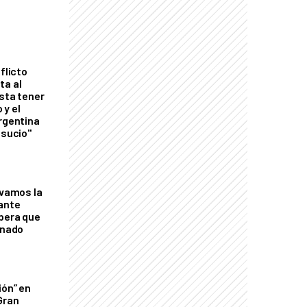
flicto
ta al
esta tener
 y el
Argentina
 sucio"
lvamos la
tante
mbera que
rnado
ión” en
Gran