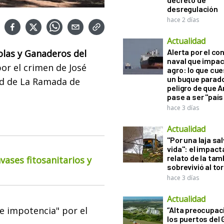
desregulación
hace 2 días
Actualidad
Alerta por el con
olas y Ganaderos del
naval que impac
or el crimen de
José
agro: lo que cu
un buque parado
ad de La Ramada de
peligro de que 
pase a ser "país
hace 3 días
Actualidad
"Por una laja sa
vida": el impac
relato de la ta
ases fitosanitarios y
sobrevivió al to
hace 3 días
Actualidad
e impotencia" por el
“Alta preocupac
los puertos del 