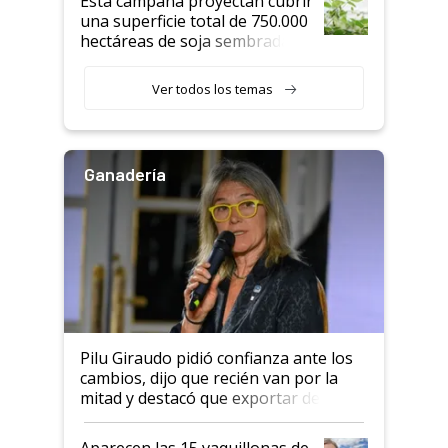
Esta campaña proyectan cubrir
una superficie total de 750.000
hectáreas de soja sembradas
con una nueva generación de
variedades que marcan un
Ver todos los temas
salto tecnológico en genética y
rendimiento
Ganadería
Pilu Giraudo pidió confianza ante los
cambios, dijo que recién van por la
mitad y destacó que exportar dejó de
ser "para unos pocos": "Tenemos un
mandato muy claro del gobierno
Aparecen las 15 vaquillonas de