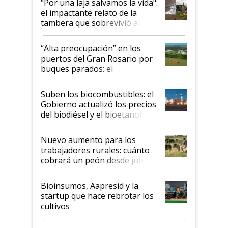
"Por una laja salvamos la vida":
el impactante relato de la
tambera que sobrevivió al
tornado
“Alta preocupación” en los
puertos del Gran Rosario por
buques parados: el
funcionamiento de las
exportadoras en tensión tras
Suben los biocombustibles: el
la medida de fuerza de los
Gobierno actualizó los precios
prácticos
del biodiésel y el bioetanol
Nuevo aumento para los
trabajadores rurales: cuánto
cobrará un peón desde julio
Bioinsumos, Aapresid y la
startup que hace rebrotar los
cultivos