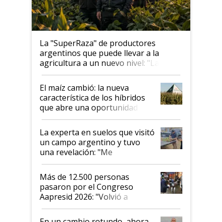
La "SuperRaza" de productores
argentinos que puede llevar a la
agricultura a un nuevo nivel: "Las
posibilidades de crecimiento son
infinitas"
El maíz cambió: la nueva
característica de los híbridos
que abre una oportunidad en
el lote
La experta en suelos que visitó
un campo argentino y tuvo
una revelación: "Me
impresionó mucho"
Más de 12.500 personas
pasaron por el Congreso
Aapresid 2026: "Volvió a
demostrar que hablar del
suelo es hablar de todo el
En un cambio rotundo, ahora