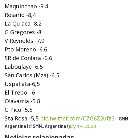
Maquinchao -9,4
Rosario -8,4
La Quiaca -8,2
G Gregores -8
V Reynolds -7,9
Pto Moreno -6,6
SR de Conlara -6,6
Laboulaye -6,5
San Carlos (Mza) -6,5
Uspallata-6,5
El Trebol -6
Olavarria -5,8
G Pico -5,5
Sta Rosa -5,5
pic.twitter.com/CZG6Z2ufz3
— SMN
July 14, 2020
Argentina (@SMN_Argentina)
Noticias relacionadas