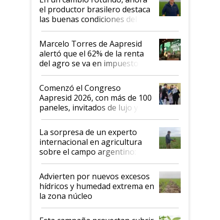
sistema productivo"
el productor brasilero destaca
las buenas condiciones del
agro argentino para invertir:
"Los veo más motivados"
Marcelo Torres de Aapresid
alertó que el 62% de la renta
del agro se va en impuestos:
"No es bueno que en
Argentina se sigan discutiendo
Comenzó el Congreso
las mismas cosas de hace 50
Aapresid 2026, con más de 100
años"
paneles, invitados de lujo y
todas las tendencias
La sorpresa de un experto
internacional en agricultura
sobre el campo argentino:
"Estoy muy impresionado"
Advierten por nuevos excesos
hídricos y humedad extrema en
la zona núcleo