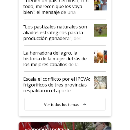
"Tienen un país hermoso, con
todo, merecen que les vaya
bien": el mensaje de una
ganadera uruguaya sobre las
oportunidades que se abren
"Los pastizales naturales son
para el agro en Argentina, con
aliados estratégicos para la
foco en la carne
producción ganadera", destaca
la iniciativa que ya reúne a 46
establecimientos en Argentina
La herradora del agro, la
historia de la mujer detrás de
los mejores caballos de la
Argentina y los mitos que
todavía hacen sufrir a estos
Escala el conflicto por el IPCVA:
animales: "Mientras me
frigoríficos de tres provincias
descalificaban, yo seguí
respaldaron el aporte
haciendo currículum"
obligatorio
Ver todos los temas
Economía y política