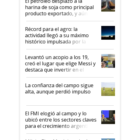
El petróleo desplazó a la
harina de soja como principal
producto exportado, y aún así
el agro aportó casi seis de cada
diez dólares y sostuvo el
Récord para el agro: la
liderazgo en un semestre
actividad llegó a su máximo
récord
histórico impulsada por la
cosecha y las exportaciones
Levantó un acopio a los 19,
creó el lugar que elige Messi y
destaca que invertir en el
kirchnerismo era como "darle
plata a un hijo para droga":
La confianza del campo sigue
Juan Félix Rossetti, el libertario
alta, aunque perdió impulso
que de una dura crisis salió
más fuerte y apuesta al cambio
de Milei
El FMI elogió al campo y lo
ubicó entre los sectores claves
para el crecimiento argentino