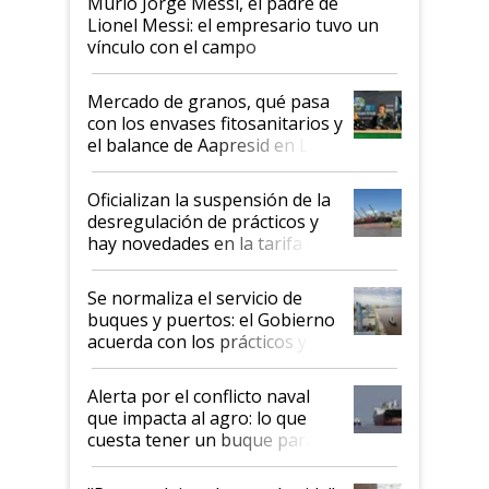
Murió Jorge Messi, el padre de
Lionel Messi: el empresario tuvo un
vínculo con el campo
Mercado de granos, qué pasa
con los envases fitosanitarios y
el balance de Aapresid en La
Posta
Oficializan la suspensión de la
desregulación de prácticos y
hay novedades en la tarifa de
la hidrovía
Se normaliza el servicio de
buques y puertos: el Gobierno
acuerda con los prácticos y
suspende el decreto de
desregulación
Alerta por el conflicto naval
que impacta al agro: lo que
cuesta tener un buque parado
y el peligro de que Argentina
pase a ser "país sucio"