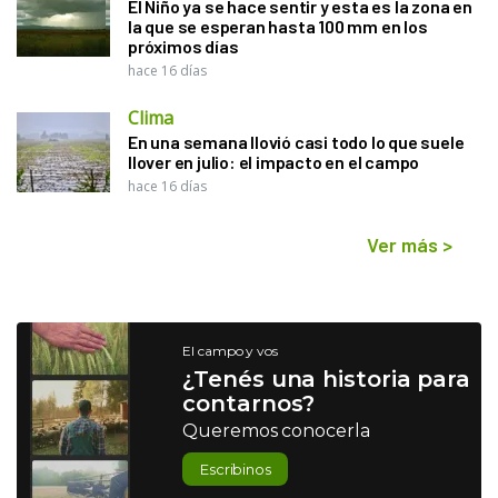
El Niño ya se hace sentir y esta es la zona en
la que se esperan hasta 100 mm en los
próximos días
hace 16 días
Clima
En una semana llovió casi todo lo que suele
llover en julio: el impacto en el campo
hace 16 días
Ver más
>
El campo y vos
¿Tenés una historia para
contarnos?
Queremos conocerla
Escribinos