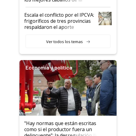
Argentina y los mitos que
todavía hacen sufrir a estos
Escala el conflicto por el IPCVA:
animales: "Mientras me
frigoríficos de tres provincias
descalificaban, yo seguí
respaldaron el aporte
haciendo currículum"
obligatorio
Ver todos los temas
Economía y política
"Hay normas que están escritas
como si el productor fuera un
delincuente”: la desregulación llegó