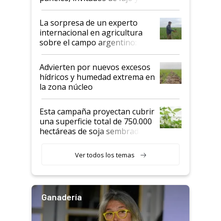
todas las tendencias
La sorpresa de un experto
internacional en agricultura
sobre el campo argentino:
"Estoy muy impresionado"
Advierten por nuevos excesos
hídricos y humedad extrema en
la zona núcleo
Esta campaña proyectan cubrir
una superficie total de 750.000
hectáreas de soja sembradas
con una nueva generación de
variedades que marcan un
Ver todos los temas
salto tecnológico en genética y
rendimiento
Ganadería