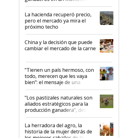
histórico para la actividad
La hacienda recuperó precio,
pero el mercado ya mira el
próximo techo
China y la decisión que puede
cambiar el mercado de la carne
"Tienen un país hermoso, con
todo, merecen que les vaya
bien": el mensaje de una
ganadera uruguaya sobre las
oportunidades que se abren
"Los pastizales naturales son
para el agro en Argentina, con
aliados estratégicos para la
foco en la carne
producción ganadera", destaca
la iniciativa que ya reúne a 46
establecimientos en Argentina
La herradora del agro, la
historia de la mujer detrás de
los mejores caballos de la