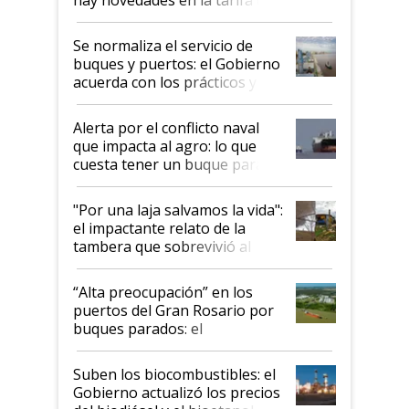
hay novedades en la tarifa de
la hidrovía
Se normaliza el servicio de
buques y puertos: el Gobierno
acuerda con los prácticos y
suspende el decreto de
desregulación
Alerta por el conflicto naval
que impacta al agro: lo que
cuesta tener un buque parado
y el peligro de que Argentina
pase a ser "país sucio"
"Por una laja salvamos la vida":
el impactante relato de la
tambera que sobrevivió al
tornado
“Alta preocupación” en los
puertos del Gran Rosario por
buques parados: el
funcionamiento de las
exportadoras en tensión tras
Suben los biocombustibles: el
la medida de fuerza de los
Gobierno actualizó los precios
prácticos