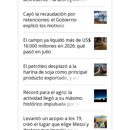
al Congreso Aapresid y hasta se
habló del financiamiento al IPCVA
Cayó la recaudación por
retenciones: el Gobierno
explicó los motivos
El campo ya liquidó más de US$
16.000 millones en 2026: qué
pasó en julio
El petróleo desplazó a la
harina de soja como principal
producto exportado, y aún así
el agro aportó casi seis de cada
diez dólares y sostuvo el
Récord para el agro: la
liderazgo en un semestre
actividad llegó a su máximo
récord
histórico impulsada por la
cosecha y las exportaciones
Levantó un acopio a los 19,
creó el lugar que elige Messi y
destaca que invertir en el