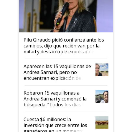
Pilu Giraudo pidió confianza ante los
cambios, dijo que recién van por la
mitad y destacó que exportar dejó de
ser "para unos pocos": "Tenemos un
mandato muy claro del gobierno
Aparecen las 15 vaquillonas de
nacional"
Andrea Sarnari, pero no
encuentran explicación de
cómo llegaron allí
Robaron 15 vaquillonas a
Andrea Sarnari y comenzó la
búsqueda: “Todos los días le
toca a algún productor”
Cuesta $6 millones: la
inversión que crece entre los
ganaderos en un momento