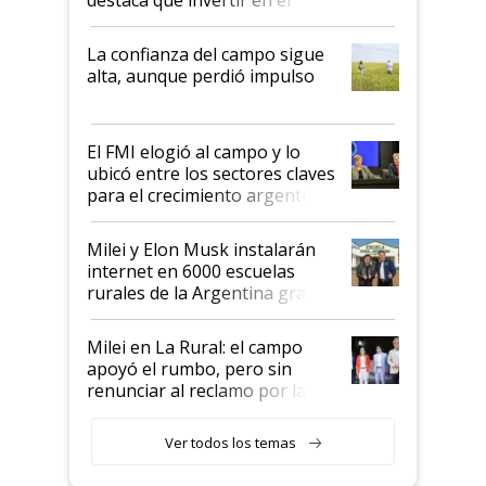
kirchnerismo era como "darle
plata a un hijo para droga":
La confianza del campo sigue
Juan Félix Rossetti, el libertario
alta, aunque perdió impulso
que de una dura crisis salió
más fuerte y apuesta al cambio
de Milei
El FMI elogió al campo y lo
ubicó entre los sectores claves
para el crecimiento argentino
Milei y Elon Musk instalarán
internet en 6000 escuelas
rurales de la Argentina gracias
a un acuerdo con Starlink
Milei en La Rural: el campo
apoyó el rumbo, pero sin
renunciar al reclamo por las
retenciones
Ver todos los temas