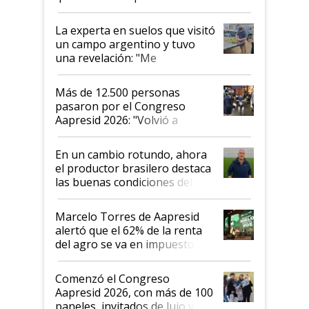
el lote
La experta en suelos que visitó
un campo argentino y tuvo
una revelación: "Me
impresionó mucho"
Más de 12.500 personas
pasaron por el Congreso
Aapresid 2026: "Volvió a
demostrar que hablar del
suelo es hablar de todo el
En un cambio rotundo, ahora
sistema productivo"
el productor brasilero destaca
las buenas condiciones del
agro argentino para invertir:
"Los veo más motivados"
Marcelo Torres de Aapresid
alertó que el 62% de la renta
del agro se va en impuestos:
"No es bueno que en
Argentina se sigan discutiendo
Comenzó el Congreso
las mismas cosas de hace 50
Aapresid 2026, con más de 100
años"
paneles, invitados de lujo y