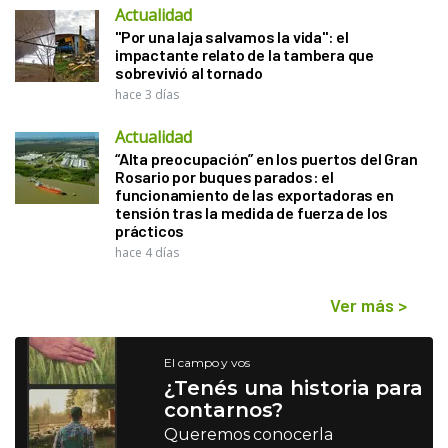
Actualidad
"Por una laja salvamos la vida": el
impactante relato de la tambera que
sobrevivió al tornado
hace 3 días
Actualidad
“Alta preocupación” en los puertos del Gran
Rosario por buques parados: el
funcionamiento de las exportadoras en
tensión tras la medida de fuerza de los
prácticos
hace 4 días
Ver más
>
El campo y vos
¿Tenés una historia para
contarnos?
Queremos conocerla