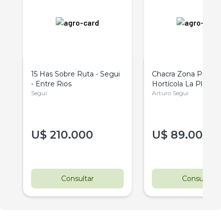
15 Has Sobre Ruta - Segui
Chacra Zona Produ
- Entre Rios
Hortícola La Plata 
Segui
Venta
Arturo Segui
U$
210.000
U$
89.000
Consultar
Consultar