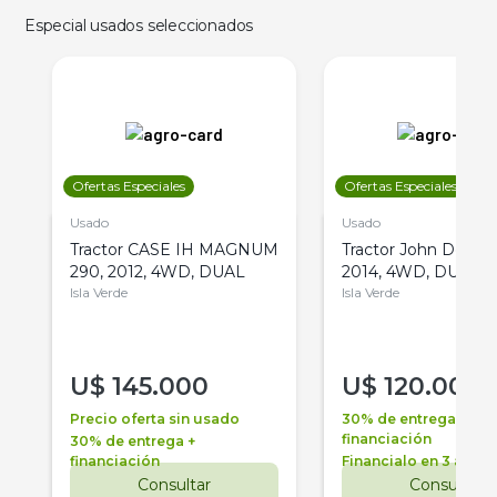
Especial usados seleccionados
Ofertas Especiales
Ofertas Especiales
Usado
Usado
Tractor CASE IH MAGNUM
Tractor John Deere 
290, 2012, 4WD, DUAL
2014, 4WD, DUAL
Isla Verde
Isla Verde
U$
145.000
U$
120.000
Precio oferta sin usado
30% de entrega +
financiación
30% de entrega +
financiación
Financialo en 3 años
Consultar
Consultar