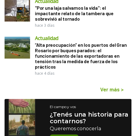
Actualidad
"Por una laja salvamos la vida": el
impactante relato de la tambera que
sobrevivió al tornado
hace 3 días
Actualidad
“Alta preocupación” en los puertos del Gran
Rosario por buques parados: el
funcionamiento de las exportadoras en
tensión tras la medida de fuerza de los
prácticos
hace 4 días
Ver más
>
El campo y vos
¿Tenés una historia para
contarnos?
Queremos conocerla