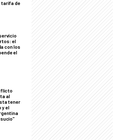
 tarifa de
servicio
rtos: el
a con los
pende el
flicto
ta al
esta tener
 y el
Argentina
 sucio"