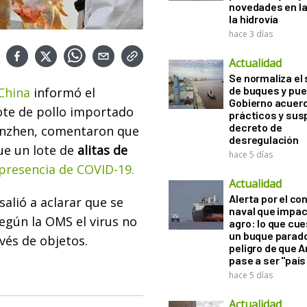
novedades en la
la hidrovía
hace 3 días
Actualidad
Se normaliza el 
de buques y pue
China
informó el
Gobierno acuerd
lote de pollo importado
prácticos y sus
decreto de
henzhen, comentaron que
desregulación
que un lote de
alitas de
hace 5 días
presencia de COVID-19.
Actualidad
Alerta por el con
salió a aclarar que se
naval que impac
egún la OMS el virus no
agro: lo que cu
un buque parado
avés de objetos.
peligro de que 
pase a ser "país
hace 5 días
Actualidad