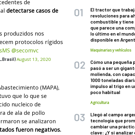
ecedentes de
El tractor que trabaj
 al
detectarse casos de
revoluciones para a
combustible y tiene
que parece una com
s produzidos nos
lo último en el mund
disponible en Argen
decem protocolos rígidos
isMS
@secomvc
Maquinarias y vehículos
August 13, 2020
_Brasil)
Cómo una pequeña 
pasó a ser un gigant
molienda, con capac
1000 toneladas diaria
impulso al trigo en 
 Abastecimiento (MAPA),
poco habitual
uvo que lo que se
Agricultura
cido nucleico de
ra de ala de pollo
Llegó al campo arge
ormaron se analizaron
tecnología que pro
cambiar una práctic
tados fueron negativos.
clave: ¿Y si analizar 