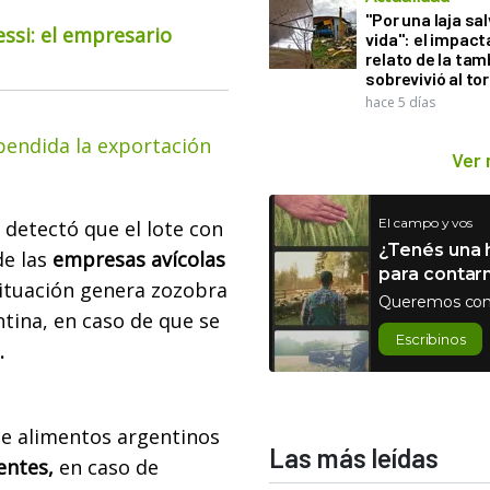
"Por una laja sa
essi: el empresario
vida": el impac
relato de la ta
sobrevivió al to
hace 5 días
spendida la exportación
Ver
El campo y vos
o detectó que el lote con
¿Tenés una h
de las
empresas avícolas
para contar
situación genera zozobra
Queremos con
ntina, en caso de que se
Escribinos
.
e alimentos argentinos
Las más leídas
entes,
en caso de