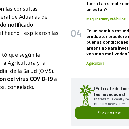
fuera tan simple co
n las consultas
un botón?
neral de Aduanas de
Maquinarias y vehículos
ido notificado
En un cambio rotund
l hecho”, explicaron las
productor brasilero
buenas condiciones 
argentino para inver
veo más motivados
ntó que según la
la Agricultura y la
Agricultura
ial de la Salud (OMS),
ón del virus COVID-19
a
os, congelado.
¡Enterate de tod
las novedades!
Ingresá tu e-mail y re
nuestro newsletter
Suscribirme