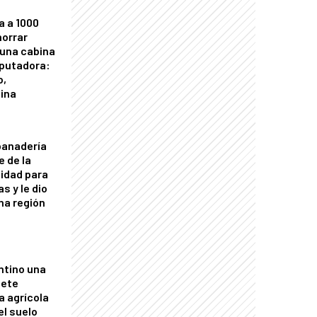
a a 1000
horrar
 una cabina
putadora:
o,
tina
panadería
e de la
idad para
s y le dio
una región
ntino una
mete
a agrícola
el suelo