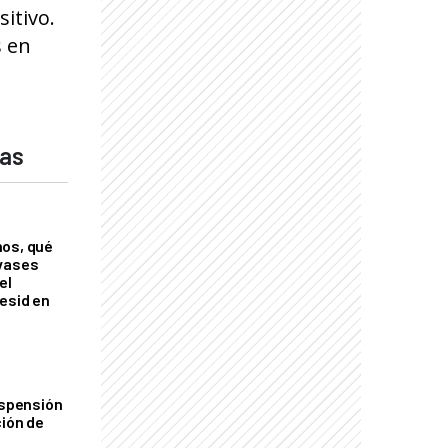
itivo.
s en
das
nos, qué
nvases
el
esid en
uspensión
ción de