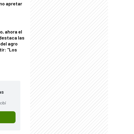
mo apretar
o, ahora el
 destaca las
del agro
tir: "Los
"
as
cibí