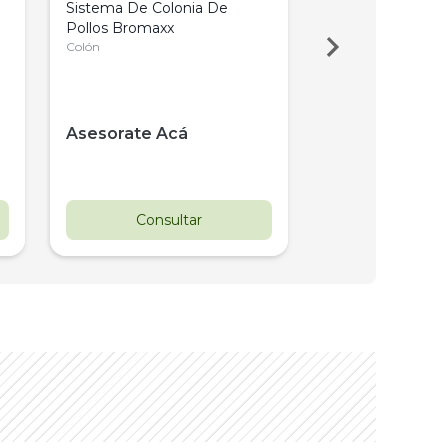
Sistema De Colonia De
Granja de Pollo 
Pollos Bromaxx
campo.
Colón
$
1.288.00
Asesorate Acá
Consultar
Consul