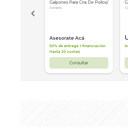
ho , Polea Del
Galpones Para Cria De Pollos/
G
Rafaela
C
 Acá
Asesorate Acá
50% de entrega + financiación
A
Hasta 20 cuotas
nsultar
Consultar