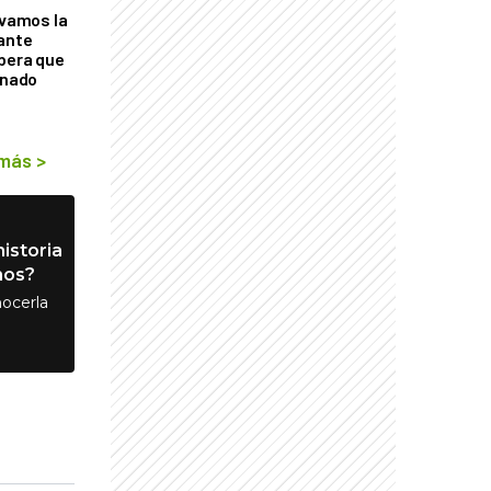
lvamos la
tante
mbera que
rnado
 más
>
istoria
nos?
ocerla