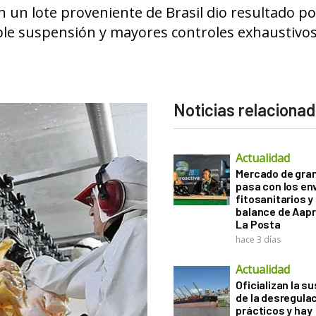
un lote proveniente de Brasil dio resultado pos
ble suspensión y mayores controles exhaustivo
Noticias relaciona
Actualidad
Mercado de gra
pasa con los e
fitosanitarios y 
balance de Aapr
La Posta
hace 3 días
Actualidad
Oficializan la s
de la desregula
prácticos y hay