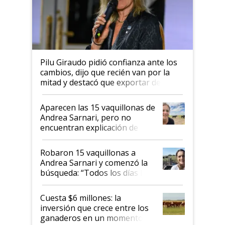
Pilu Giraudo pidió confianza ante los
cambios, dijo que recién van por la
mitad y destacó que exportar dejó de
ser "para unos pocos": "Tenemos un
mandato muy claro del gobierno
Aparecen las 15 vaquillonas de
nacional"
Andrea Sarnari, pero no
encuentran explicación de
cómo llegaron allí
Robaron 15 vaquillonas a
Andrea Sarnari y comenzó la
búsqueda: “Todos los días le
toca a algún productor”
Cuesta $6 millones: la
inversión que crece entre los
ganaderos en un momento