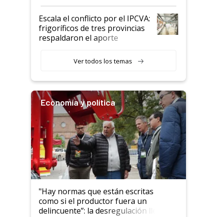
Argentina y los mitos que
todavía hacen sufrir a estos
Escala el conflicto por el IPCVA:
animales: "Mientras me
frigoríficos de tres provincias
descalificaban, yo seguí
respaldaron el aporte
haciendo currículum"
obligatorio
Ver todos los temas
Economía y política
"Hay normas que están escritas
como si el productor fuera un
delincuente”: la desregulación llegó