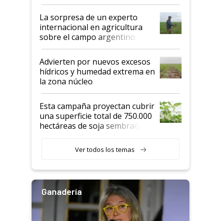
todas las tendencias
La sorpresa de un experto
internacional en agricultura
sobre el campo argentino:
"Estoy muy impresionado"
Advierten por nuevos excesos
hídricos y humedad extrema en
la zona núcleo
Esta campaña proyectan cubrir
una superficie total de 750.000
hectáreas de soja sembradas
con una nueva generación de
variedades que marcan un
Ver todos los temas
salto tecnológico en genética y
rendimiento
Ganadería