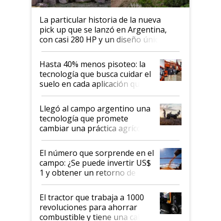
La particular historia de la nueva
pick up que se lanzó en Argentina,
con casi 280 HP y un diseño único: a
cuánto se vende
Hasta 40% menos pisoteo: la
tecnología que busca cuidar el
suelo en cada aplicación que
llevó Jacto al Congreso
Aapresid 2026
Llegó al campo argentino una
tecnología que promete
cambiar una práctica agrícola
clave: ¿Y si analizar el suelo
fuera tan simple como apretar
El número que sorprende en el
un botón?
campo: ¿Se puede invertir US$
1 y obtener un retorno de
hasta US$ 10 en agricultura?
El tractor que trabaja a 1000
revoluciones para ahorrar
combustible y tiene una cabina