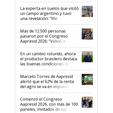
el lote
La experta en suelos que visitó
un campo argentino y tuvo
una revelación: "Me
impresionó mucho"
Más de 12.500 personas
pasaron por el Congreso
Aapresid 2026: "Volvió a
demostrar que hablar del
suelo es hablar de todo el
En un cambio rotundo, ahora
sistema productivo"
el productor brasilero destaca
las buenas condiciones del
agro argentino para invertir:
"Los veo más motivados"
Marcelo Torres de Aapresid
alertó que el 62% de la renta
del agro se va en impuestos:
"No es bueno que en
Argentina se sigan discutiendo
Comenzó el Congreso
las mismas cosas de hace 50
Aapresid 2026, con más de 100
años"
paneles, invitados de lujo y