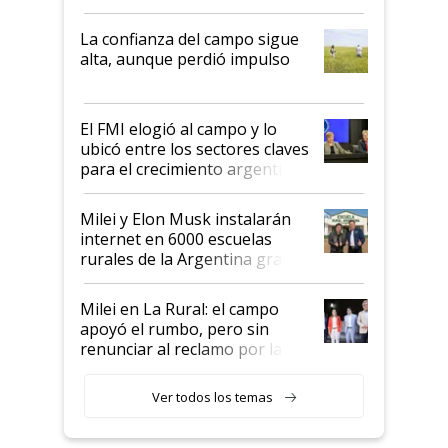
kirchnerismo era como "darle
plata a un hijo para droga":
La confianza del campo sigue
Juan Félix Rossetti, el libertario
alta, aunque perdió impulso
que de una dura crisis salió
más fuerte y apuesta al cambio
de Milei
El FMI elogió al campo y lo
ubicó entre los sectores claves
para el crecimiento argentino
Milei y Elon Musk instalarán
internet en 6000 escuelas
rurales de la Argentina gracias
a un acuerdo con Starlink
Milei en La Rural: el campo
apoyó el rumbo, pero sin
renunciar al reclamo por las
retenciones
Ver todos los temas