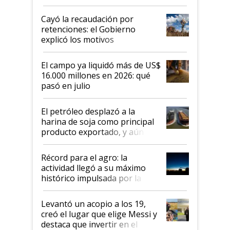
al Congreso Aapresid y hasta se
habló del financiamiento al IPCVA
Cayó la recaudación por
retenciones: el Gobierno
explicó los motivos
El campo ya liquidó más de US$
16.000 millones en 2026: qué
pasó en julio
El petróleo desplazó a la
harina de soja como principal
producto exportado, y aún así
el agro aportó casi seis de cada
diez dólares y sostuvo el
Récord para el agro: la
liderazgo en un semestre
actividad llegó a su máximo
récord
histórico impulsada por la
cosecha y las exportaciones
Levantó un acopio a los 19,
creó el lugar que elige Messi y
destaca que invertir en el