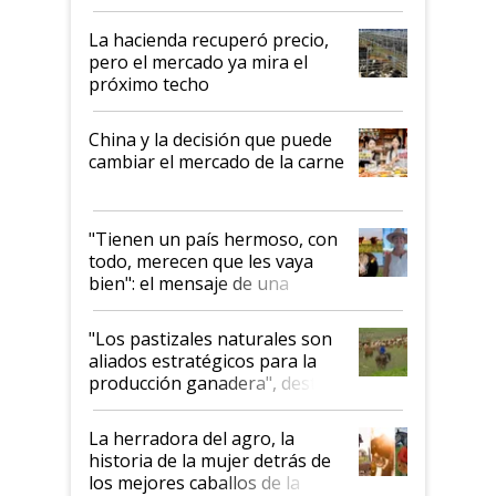
histórico para la actividad
La hacienda recuperó precio,
pero el mercado ya mira el
próximo techo
China y la decisión que puede
cambiar el mercado de la carne
"Tienen un país hermoso, con
todo, merecen que les vaya
bien": el mensaje de una
ganadera uruguaya sobre las
oportunidades que se abren
"Los pastizales naturales son
para el agro en Argentina, con
aliados estratégicos para la
foco en la carne
producción ganadera", destaca
la iniciativa que ya reúne a 46
establecimientos en Argentina
La herradora del agro, la
historia de la mujer detrás de
los mejores caballos de la