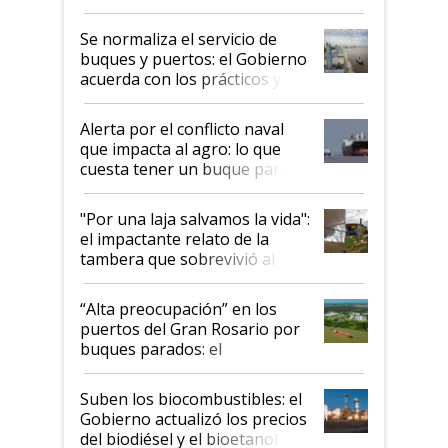
la hidrovía
Se normaliza el servicio de
buques y puertos: el Gobierno
acuerda con los prácticos y
suspende el decreto de
desregulación
Alerta por el conflicto naval
que impacta al agro: lo que
cuesta tener un buque parado
y el peligro de que Argentina
pase a ser "país sucio"
"Por una laja salvamos la vida":
el impactante relato de la
tambera que sobrevivió al
tornado
“Alta preocupación” en los
puertos del Gran Rosario por
buques parados: el
funcionamiento de las
exportadoras en tensión tras
Suben los biocombustibles: el
la medida de fuerza de los
Gobierno actualizó los precios
prácticos
del biodiésel y el bioetanol