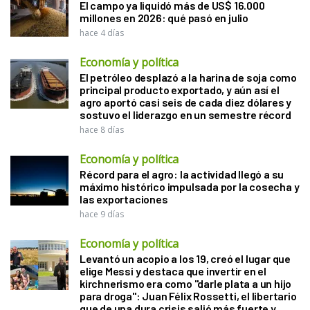
El campo ya liquidó más de US$ 16.000
millones en 2026: qué pasó en julio
hace 4 días
Economía y política
El petróleo desplazó a la harina de soja como
principal producto exportado, y aún así el
agro aportó casi seis de cada diez dólares y
sostuvo el liderazgo en un semestre récord
hace 8 días
Economía y política
Récord para el agro: la actividad llegó a su
máximo histórico impulsada por la cosecha y
las exportaciones
hace 9 días
Economía y política
Levantó un acopio a los 19, creó el lugar que
elige Messi y destaca que invertir en el
kirchnerismo era como "darle plata a un hijo
para droga": Juan Félix Rossetti, el libertario
que de una dura crisis salió más fuerte y