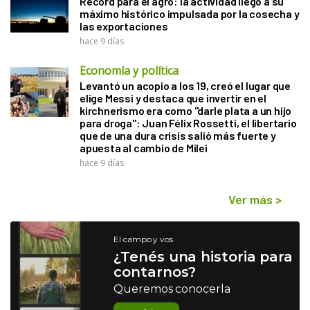
Récord para el agro: la actividad llegó a su
máximo histórico impulsada por la cosecha y
las exportaciones
hace 9 días
Economía y política
Levantó un acopio a los 19, creó el lugar que
elige Messi y destaca que invertir en el
kirchnerismo era como "darle plata a un hijo
para droga": Juan Félix Rossetti, el libertario
que de una dura crisis salió más fuerte y
apuesta al cambio de Milei
hace 9 días
Ver más
>
El campo y vos
¿Tenés una historia para
contarnos?
Queremos conocerla