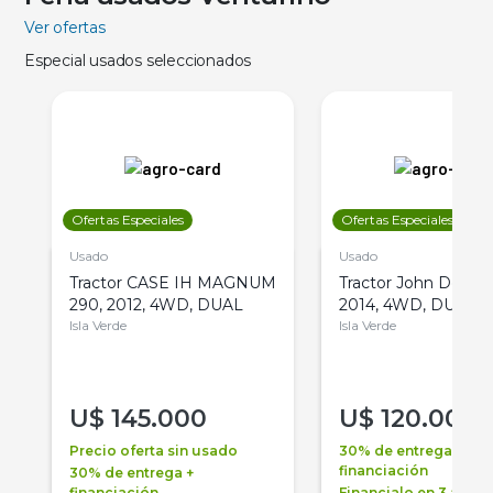
Ver ofertas
Especial usados seleccionados
Ofertas Especiales
Ofertas Especiales
Usado
Usado
Tractor CASE IH MAGNUM
Tractor John Deere 
290, 2012, 4WD, DUAL
2014, 4WD, DUAL
Isla Verde
Isla Verde
U$
145.000
U$
120.000
Precio oferta sin usado
30% de entrega +
financiación
30% de entrega +
financiación
Financialo en 3 años