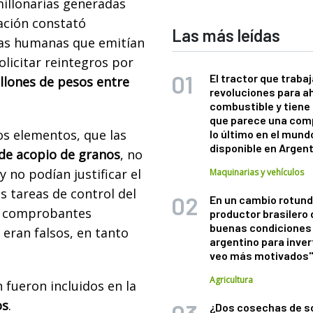
illonarias generadas
ación constató
Las más leídas
nas humanas que emitían
licitar reintegros por
El tractor que trabaj
llones de pesos entre
revoluciones para a
combustible y tiene
que parece una com
os elementos, que las
lo último en el mund
disponible en Argen
 de acopio de granos
, no
 no podían justificar el
Maquinarias y vehículos
s tareas de control del
En un cambio rotund
s comprobantes
productor brasilero
buenas condiciones 
 eran falsos, en tanto
argentino para inver
veo más motivados
Agricultura
 fueron incluidos en la
os
.
¿Dos cosechas de s