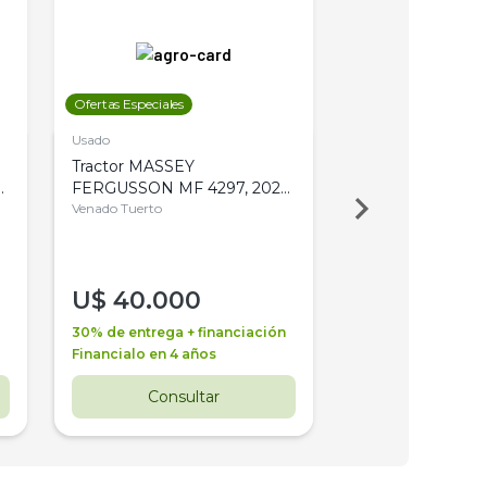
Ofertas Especiales
Ofertas Especiales
Usado
Usado
Tractor MASSEY
Tractor AGCO ALL
,
FERGUSSON MF 4297, 2020,
2003, 4WD, PA
4WD, PATON
Venado Tuerto
Venado Tuerto
U$
40.000
U$
30.000
30% de entrega + financiación
30% de entrega + 
Financialo en 4 años
Financialo en 3 a
Consultar
Consul