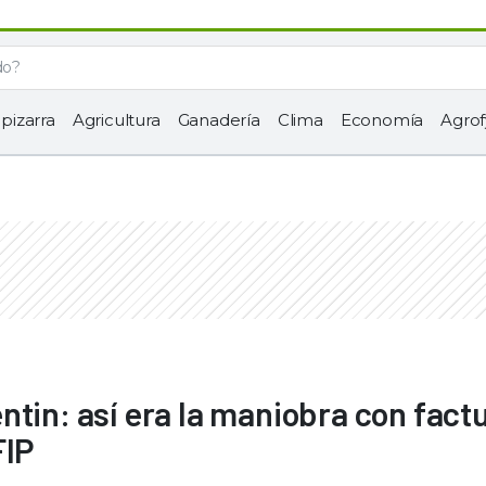
 pizarra
Agricultura
Ganadería
Clima
Economía
Agrof
tin: así era la maniobra con fact
FIP