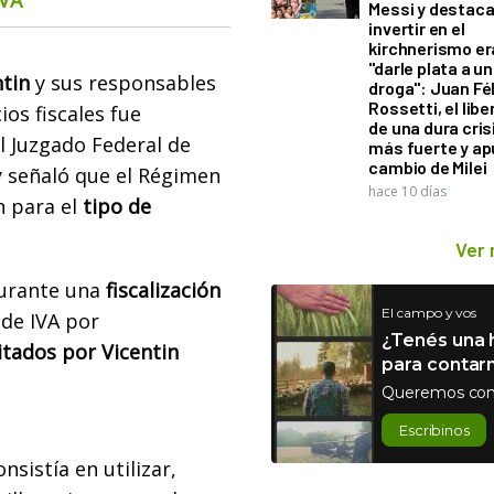
Messi y destaca
invertir en el
kirchnerismo e
"darle plata a un
ntin
y sus responsables
droga": Juan Fél
Rossetti, el libe
os fiscales fue
de una dura cris
l Juzgado Federal de
más fuerte y ap
cambio de Milei
 y señaló que el Régimen
hace 10 días
n para el
tipo de
Ver
durante una
fiscalización
El campo y vos
 de IVA por
¿Tenés una h
itados por Vicentin
para contar
Queremos con
Escribinos
nsistía en utilizar,