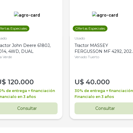
fertas Especiales
Ofertas Especiales
sado
Usado
ractor John Deere 6180J,
Tractor MASSEY
014, 4WD, DUAL
FERGUSSON MF 4292, 2020
la Verde
4WD, PATON
Venado Tuerto
U$
120.000
U$
40.000
0% de entrega + financiación
30% de entrega + financiación
inancialo en 3 años
Financialo en 3 años
Consultar
Consultar