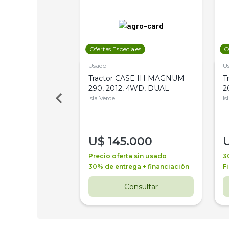
les
Ofertas Especiales
O
Usado
U
a Metalfor 7040,
Tractor CASE IH MAGNUM
T
Bot 32 Mts
290, 2012, 4WD, DUAL
2
Isla Verde
Is
000
U$
145.000
a + financiación
Precio oferta sin usado
3
 4 años
30% de entrega + financiación
F
nsultar
Consultar