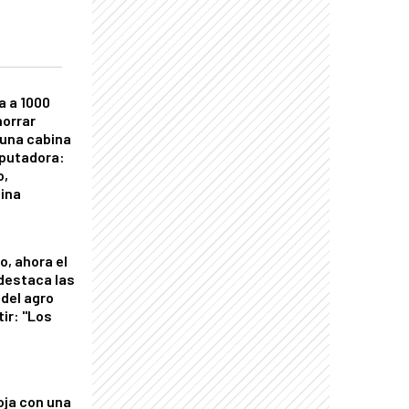
a a 1000
horrar
 una cabina
putadora:
o,
tina
o, ahora el
 destaca las
del agro
tir: "Los
"
oja con una