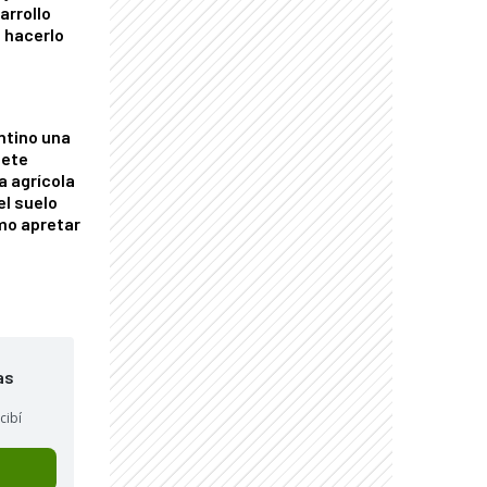
arrollo
 hacerlo
ntino una
mete
a agrícola
el suelo
mo apretar
as
cibí