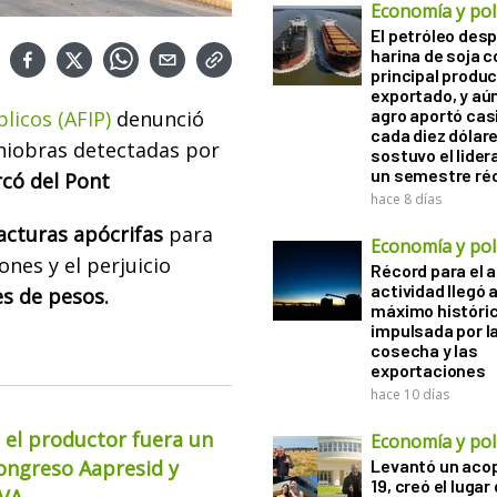
Economía y polí
El petróleo desp
harina de soja 
principal produ
exportado, y aún
agro aportó casi
licos (AFIP)
denunció
cada diez dólare
iobras detectadas por
sostuvo el lider
un semestre ré
có del Pont
hace 8 días
acturas apócrifas
para
Economía y polí
nes y el perjuicio
Récord para el a
actividad llegó 
es de pesos.
máximo históri
impulsada por l
cosecha y las
exportaciones
hace 10 días
 el productor fuera un
Economía y polí
Congreso Aapresid y
Levantó un acop
19, creó el lugar
CVA