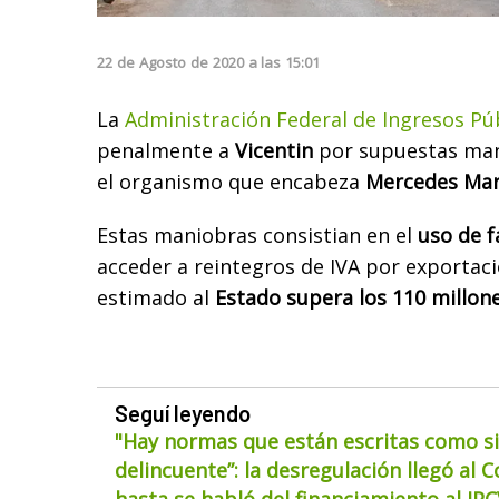
22
de
Agosto
de
2020
a las
15:01
La
Administración Federal de Ingresos Púb
penalmente a
Vicentin
por supuestas man
el organismo que encabeza
Mercedes Mar
Estas maniobras consistian en el
uso de f
acceder a reintegros de IVA por exportacio
estimado al
Estado supera los 110 millon
Seguí leyendo
"Hay normas que están escritas como si
delincuente”: la desregulación llegó al 
hasta se habló del financiamiento al IP