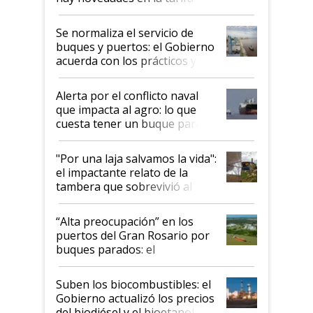
la hidrovía
Se normaliza el servicio de
buques y puertos: el Gobierno
acuerda con los prácticos y
suspende el decreto de
desregulación
Alerta por el conflicto naval
que impacta al agro: lo que
cuesta tener un buque parado
y el peligro de que Argentina
pase a ser "país sucio"
"Por una laja salvamos la vida":
el impactante relato de la
tambera que sobrevivió al
tornado
“Alta preocupación” en los
puertos del Gran Rosario por
buques parados: el
funcionamiento de las
exportadoras en tensión tras
Suben los biocombustibles: el
la medida de fuerza de los
Gobierno actualizó los precios
prácticos
del biodiésel y el bioetanol