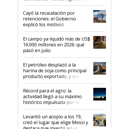
al Congreso Aapresid y hasta se
habló del financiamiento al IPCVA
Cayó la recaudación por
retenciones: el Gobierno
explicó los motivos
El campo ya liquidó más de US$
16.000 millones en 2026: qué
pasó en julio
El petróleo desplazó a la
harina de soja como principal
producto exportado, y aún así
el agro aportó casi seis de cada
diez dólares y sostuvo el
Récord para el agro: la
liderazgo en un semestre
actividad llegó a su máximo
récord
histórico impulsada por la
cosecha y las exportaciones
Levantó un acopio a los 19,
creó el lugar que elige Messi y
destaca que invertir en el