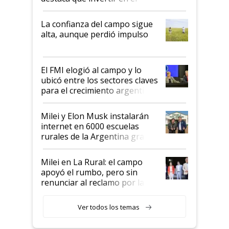
kirchnerismo era como "darle
plata a un hijo para droga":
La confianza del campo sigue
Juan Félix Rossetti, el libertario
alta, aunque perdió impulso
que de una dura crisis salió
más fuerte y apuesta al cambio
de Milei
El FMI elogió al campo y lo
ubicó entre los sectores claves
para el crecimiento argentino
Milei y Elon Musk instalarán
internet en 6000 escuelas
rurales de la Argentina gracias
a un acuerdo con Starlink
Milei en La Rural: el campo
apoyó el rumbo, pero sin
renunciar al reclamo por las
retenciones
Ver todos los temas