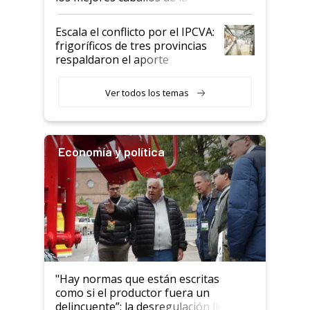
Argentina y los mitos que
todavía hacen sufrir a estos
Escala el conflicto por el IPCVA:
animales: "Mientras me
frigoríficos de tres provincias
descalificaban, yo seguí
respaldaron el aporte
haciendo currículum"
obligatorio
Ver todos los temas
Economía y política
"Hay normas que están escritas
como si el productor fuera un
delincuente”: la desregulación llegó