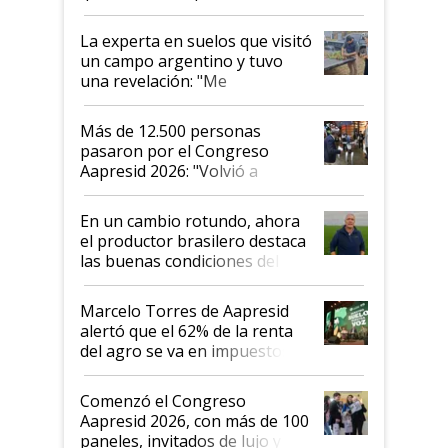
el lote
La experta en suelos que visitó
un campo argentino y tuvo
una revelación: "Me
impresionó mucho"
Más de 12.500 personas
pasaron por el Congreso
Aapresid 2026: "Volvió a
demostrar que hablar del
suelo es hablar de todo el
En un cambio rotundo, ahora
sistema productivo"
el productor brasilero destaca
las buenas condiciones del
agro argentino para invertir:
"Los veo más motivados"
Marcelo Torres de Aapresid
alertó que el 62% de la renta
del agro se va en impuestos:
"No es bueno que en
Argentina se sigan discutiendo
Comenzó el Congreso
las mismas cosas de hace 50
Aapresid 2026, con más de 100
años"
paneles, invitados de lujo y