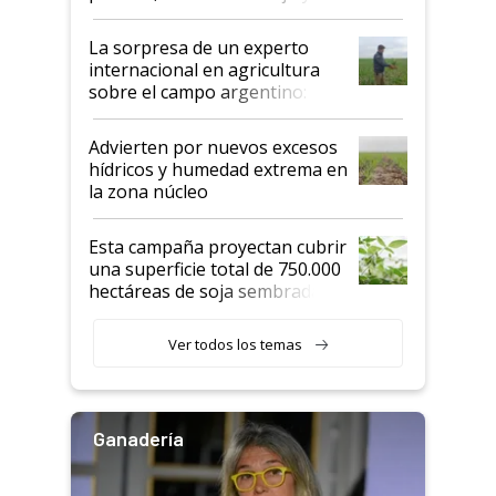
todas las tendencias
La sorpresa de un experto
internacional en agricultura
sobre el campo argentino:
"Estoy muy impresionado"
Advierten por nuevos excesos
hídricos y humedad extrema en
la zona núcleo
Esta campaña proyectan cubrir
una superficie total de 750.000
hectáreas de soja sembradas
con una nueva generación de
variedades que marcan un
Ver todos los temas
salto tecnológico en genética y
rendimiento
Ganadería