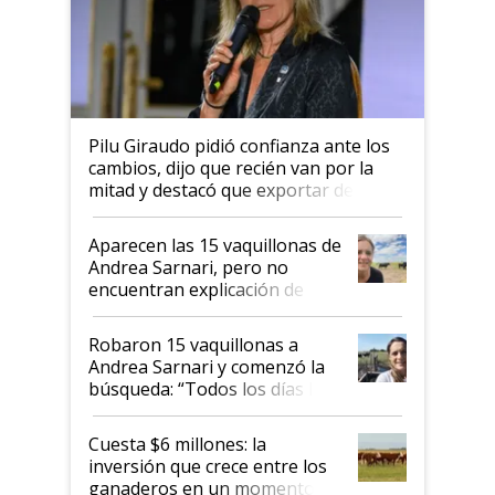
Pilu Giraudo pidió confianza ante los
cambios, dijo que recién van por la
mitad y destacó que exportar dejó de
ser "para unos pocos": "Tenemos un
mandato muy claro del gobierno
Aparecen las 15 vaquillonas de
nacional"
Andrea Sarnari, pero no
encuentran explicación de
cómo llegaron allí
Robaron 15 vaquillonas a
Andrea Sarnari y comenzó la
búsqueda: “Todos los días le
toca a algún productor”
Cuesta $6 millones: la
inversión que crece entre los
ganaderos en un momento