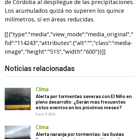
de Córdoba al despliegue de las precipitaciones.
Los acumulados quizá no superen los quince
milímetros, sí en áreas reducidas.
[[{"type":"media","view_mode":"media_original","
fid":"114243","attributes":{"alt":"","class":"media-
image","height":"515","width":"600"}}]]
Noticias relacionadas
Clima
Alerta por tormentas severas con El Niño en
pleno desarrollo: ¿Serán más frecuentes
estos eventos en los próximos meses?
hace 9 días
Clima
Alerta naranja por tormentas: las lluvias