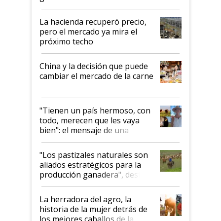
histórico para la actividad
La hacienda recuperó precio,
pero el mercado ya mira el
próximo techo
China y la decisión que puede
cambiar el mercado de la carne
"Tienen un país hermoso, con
todo, merecen que les vaya
bien": el mensaje de una
ganadera uruguaya sobre las
oportunidades que se abren
"Los pastizales naturales son
para el agro en Argentina, con
aliados estratégicos para la
foco en la carne
producción ganadera", destaca
la iniciativa que ya reúne a 46
establecimientos en Argentina
La herradora del agro, la
historia de la mujer detrás de
los mejores caballos de la