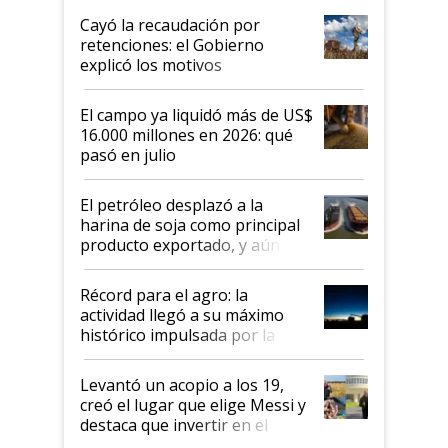
habló del financiamiento al IPCVA
Cayó la recaudación por
retenciones: el Gobierno
explicó los motivos
El campo ya liquidó más de US$
16.000 millones en 2026: qué
pasó en julio
El petróleo desplazó a la
harina de soja como principal
producto exportado, y aún así
el agro aportó casi seis de cada
diez dólares y sostuvo el
Récord para el agro: la
liderazgo en un semestre
actividad llegó a su máximo
récord
histórico impulsada por la
cosecha y las exportaciones
Levantó un acopio a los 19,
creó el lugar que elige Messi y
destaca que invertir en el
kirchnerismo era como "darle