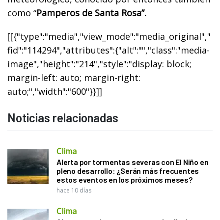
como “
Pamperos de Santa Rosa”.
[[{"type":"media","view_mode":"media_original","
fid":"114294","attributes":{"alt":"","class":"media-
image","height":"214","style":"display: block;
margin-left: auto; margin-right:
auto;","width":"600"}}]]
Noticias relacionadas
Clima
Alerta por tormentas severas con El Niño en
pleno desarrollo: ¿Serán más frecuentes
estos eventos en los próximos meses?
hace 10 días
Clima