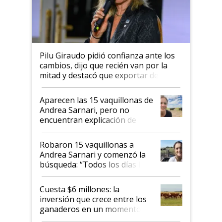
Pilu Giraudo pidió confianza ante los
cambios, dijo que recién van por la
mitad y destacó que exportar dejó de
ser "para unos pocos": "Tenemos un
mandato muy claro del gobierno
Aparecen las 15 vaquillonas de
nacional"
Andrea Sarnari, pero no
encuentran explicación de
cómo llegaron allí
Robaron 15 vaquillonas a
Andrea Sarnari y comenzó la
búsqueda: “Todos los días le
toca a algún productor”
Cuesta $6 millones: la
inversión que crece entre los
ganaderos en un momento
histórico para la actividad