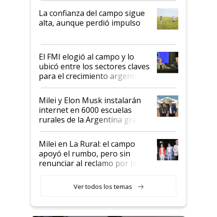
plata a un hijo para droga":
La confianza del campo sigue
Juan Félix Rossetti, el libertario
alta, aunque perdió impulso
que de una dura crisis salió
más fuerte y apuesta al cambio
de Milei
El FMI elogió al campo y lo
ubicó entre los sectores claves
para el crecimiento argentino
Milei y Elon Musk instalarán
internet en 6000 escuelas
rurales de la Argentina gracias
a un acuerdo con Starlink
Milei en La Rural: el campo
apoyó el rumbo, pero sin
renunciar al reclamo por las
retenciones
Ver todos los temas