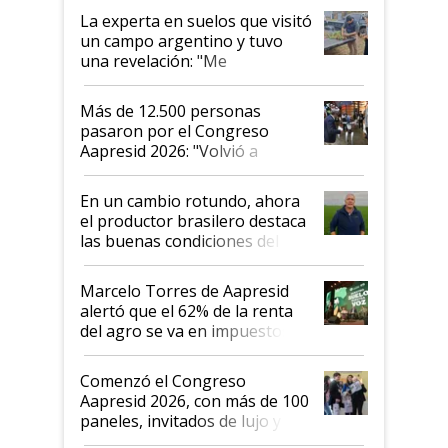
La experta en suelos que visitó
un campo argentino y tuvo
una revelación: "Me
impresionó mucho"
Más de 12.500 personas
pasaron por el Congreso
Aapresid 2026: "Volvió a
demostrar que hablar del
suelo es hablar de todo el
En un cambio rotundo, ahora
sistema productivo"
el productor brasilero destaca
las buenas condiciones del
agro argentino para invertir:
"Los veo más motivados"
Marcelo Torres de Aapresid
alertó que el 62% de la renta
del agro se va en impuestos:
"No es bueno que en
Argentina se sigan discutiendo
Comenzó el Congreso
las mismas cosas de hace 50
Aapresid 2026, con más de 100
años"
paneles, invitados de lujo y
todas las tendencias