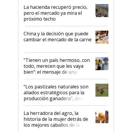
La hacienda recuperó precio,
pero el mercado ya mira el
próximo techo
China y la decisión que puede
cambiar el mercado de la carne
"Tienen un país hermoso, con
todo, merecen que les vaya
bien": el mensaje de una
ganadera uruguaya sobre las
oportunidades que se abren
"Los pastizales naturales son
para el agro en Argentina, con
aliados estratégicos para la
foco en la carne
producción ganadera", destaca
la iniciativa que ya reúne a 46
establecimientos en Argentina
La herradora del agro, la
historia de la mujer detrás de
los mejores caballos de la
Argentina y los mitos que