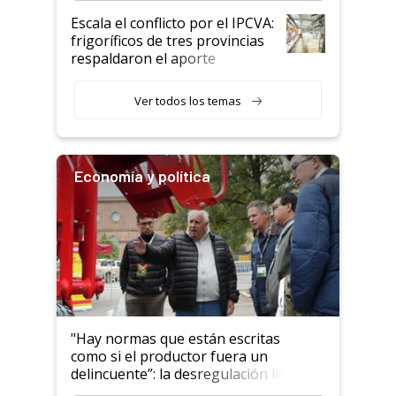
todavía hacen sufrir a estos
Escala el conflicto por el IPCVA:
animales: "Mientras me
frigoríficos de tres provincias
descalificaban, yo seguí
respaldaron el aporte
haciendo currículum"
obligatorio
Ver todos los temas
Economía y política
"Hay normas que están escritas
como si el productor fuera un
delincuente”: la desregulación llegó
al Congreso Aapresid y hasta se