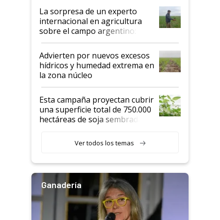
La sorpresa de un experto
internacional en agricultura
sobre el campo argentino:
"Estoy muy impresionado"
Advierten por nuevos excesos
hídricos y humedad extrema en
la zona núcleo
Esta campaña proyectan cubrir
una superficie total de 750.000
hectáreas de soja sembradas
con una nueva generación de
variedades que marcan un
Ver todos los temas
salto tecnológico en genética y
rendimiento
Ganadería