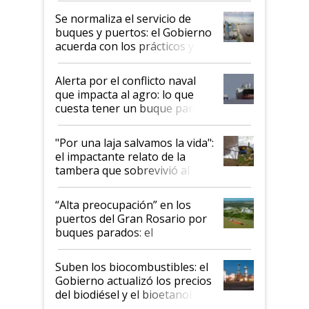
Se normaliza el servicio de
buques y puertos: el Gobierno
acuerda con los prácticos y
suspende el decreto de
desregulación
Alerta por el conflicto naval
que impacta al agro: lo que
cuesta tener un buque parado
y el peligro de que Argentina
pase a ser "país sucio"
"Por una laja salvamos la vida":
el impactante relato de la
tambera que sobrevivió al
tornado
“Alta preocupación” en los
puertos del Gran Rosario por
buques parados: el
funcionamiento de las
exportadoras en tensión tras
Suben los biocombustibles: el
la medida de fuerza de los
Gobierno actualizó los precios
prácticos
del biodiésel y el bioetanol