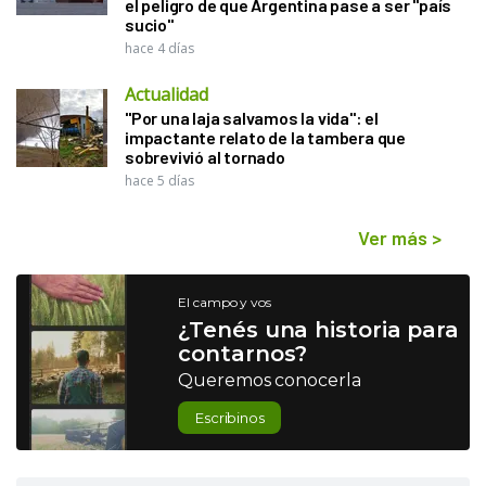
el peligro de que Argentina pase a ser "país
sucio"
hace 4 días
Actualidad
"Por una laja salvamos la vida": el
impactante relato de la tambera que
sobrevivió al tornado
hace 5 días
Ver más
>
El campo y vos
¿Tenés una historia para
contarnos?
Queremos conocerla
Escribinos