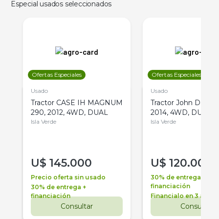
Especial usados seleccionados
Ofertas Especiales
Ofertas Especiales
Usado
Usado
Tractor CASE IH MAGNUM
Tractor John Deere 
290, 2012, 4WD, DUAL
2014, 4WD, DUAL
Isla Verde
Isla Verde
U$
145.000
U$
120.000
Precio oferta sin usado
30% de entrega +
financiación
30% de entrega +
financiación
Financialo en 3 años
Consultar
Consultar