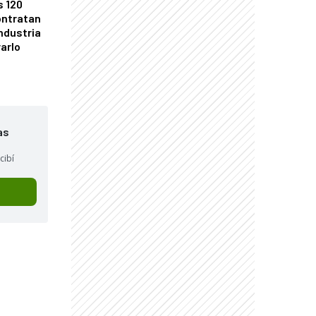
s 120
ontratan
industria
arlo
as
cibí