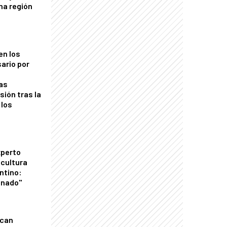
una región
en los
ario por
as
sión tras la
 los
xperto
icultura
ntino:
onado"
ican