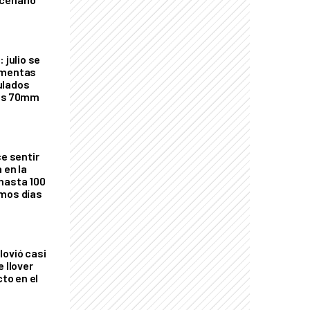
 julio se
rmentas
ulados
los 70mm
ce sentir
 en la
hasta 100
imos días
lovió casi
e llover
cto en el