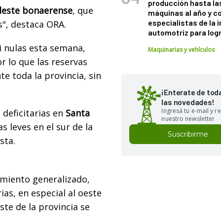
producción hasta la
udeste bonaerense
, que
máquinas al año y c
especialistas de la 
", destaca ORA.
automotriz para logr
si nulas esta semana,
Maquinarias y vehículos
or lo que las reservas
e toda la provincia, sin
¡Enterate de tod
las novedades!
Ingresá tu e-mail y re
 deficitarias en
Santa
nuestro newsletter
s leves en el sur de la
Suscribirme
sta.
miento generalizado,
as, en especial al oeste
ste de la provincia se