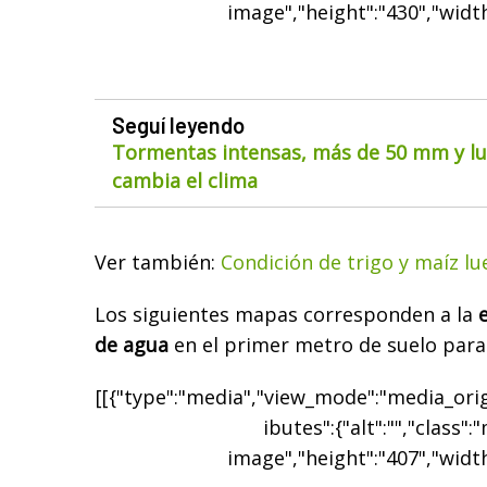
image","height":"430","width
Seguí leyendo
Tormentas intensas, más de 50 mm y lue
cambia el clima
Ver también:
Condición de trigo y maíz lue
Los siguientes mapas corresponden a la
de agua
en el primer metro de suelo para 
[[{"type":"media","view_mode":"media_origi
ibutes":{"alt":"","class":
image","height":"407","width