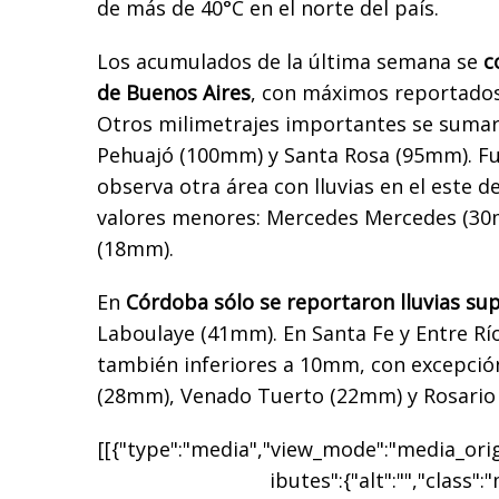
de más de 40°C en el norte del país.
Los acumulados de la última semana se
c
de Buenos Aires
, con máximos reportados
Otros milimetrajes importantes se sumar
Pehuajó (100mm) y Santa Rosa (95mm). Fu
observa otra área con lluvias en el este 
valores menores: Mercedes Mercedes (30
(18mm).
En
Córdoba sólo se reportaron lluvias s
Laboulaye (41mm). En Santa Fe y Entre Río
también inferiores a 10mm, con excepció
(28mm), Venado Tuerto (22mm) y Rosario
[[{"type":"media","view_mode":"media_origi
ibutes":{"alt":"","class":