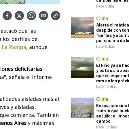
hace 6 días
Clima
Alerta climática:
despide con to
estacó que las
fuertes y acum
los perfiles de
por encima de 
y La Pampa
, aunque
hace 8 días
Clima
El Niño ya se ha
iones deficitarias
,
y esta es la zona
que se esperan 
a", señala el informe
mm en los próx
hace 12 días
alidades aisladas más al
Clima
En una semana l
ves y aisladas,
todo lo que suel
 que comienza. También
en julio: el impa
campo
uenos Aires
y máximas
hace 13 días