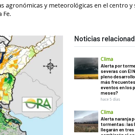
s agronómicas y meteorológicas en el centro y 
 Fe.
Noticias relaciona
Clima
Alerta por torm
severas con El 
pleno desarroll
más frecuentes
eventos en los 
meses?
hace 5 días
Clima
Alerta naranja p
tormentas: las l
llegarán en tres
cambiarán el es