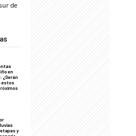
sur de
das
entas
Niño en
o: ¿Serán
 estos
próximos
or
luvias
 etapas y
cenario