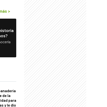
 más
>
istoria
nos?
ocerla
panadería
e de la
idad para
s y le dio