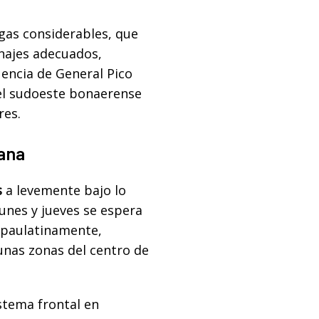
gas considerables, que
enajes adecuados,
uencia de General Pico
el sudoeste bonaerense
res.
ana
s
a levemente bajo lo
lunes y jueves se espera
 paulatinamente,
unas zonas del centro de
istema frontal en