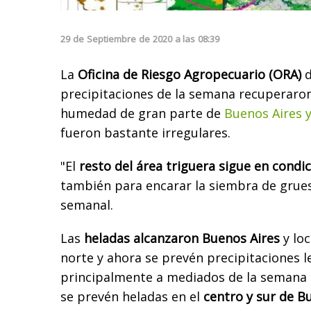
29
de
Septiembre
de
2020
a las
08:39
La
Oficina de Riesgo Agropecuario (ORA)
d
precipitaciones de la semana recuperaron 
humedad de gran parte de
Buenos Aires 
fueron bastante irregulares.
"El
resto del área triguera sigue en condic
también para encarar la siembra de grues
semanal.
Las
heladas alcanzaron Buenos Aires
y loc
norte y ahora se prevén precipitaciones le
principalmente a mediados de la semana
se prevén heladas en el
centro y sur de B