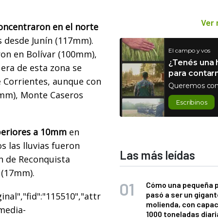
Ver
oncentraron en el norte
 desde Junín (117mm).
El campo y vos
on en Bolívar (100mm),
¿Tenés una h
era de esta zona se
para contar
de Corrientes, aunque con
Queremos con
mm), Monte Caseros
Escribinos
uperiores a 10mm
en
s las lluvias fueron
Las más leídas
n de Reconquista
 (17mm).
Cómo una pequeña 
pasó a ser un gigant
nal","fid":"115510","attr
molienda, con capac
"media-
1000 toneladas diaria