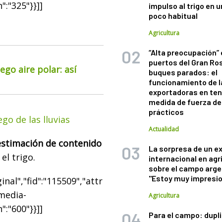
":"325"}}]]
impulso al trigo en 
poco habitual
Agricultura
“Alta preocupación” 
puertos del Gran Ros
go aire polar: así
buques parados: el
funcionamiento de l
exportadoras en ten
medida de fuerza de
prácticos
go de las lluvias
Actualidad
estimación de contenido
La sorpresa de un e
el trigo.
internacional en agr
sobre el campo arge
"Estoy muy impresi
nal","fid":"115509","attr
"media-
Agricultura
":"600"}}]]
Para el campo: dupl