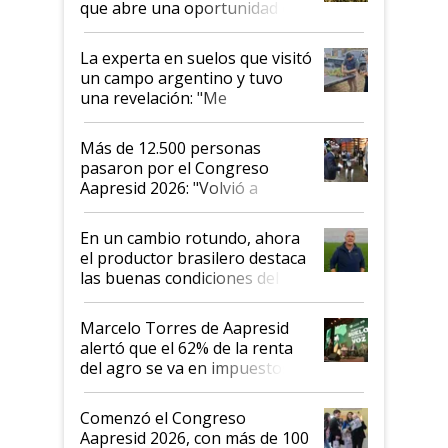
que abre una oportunidad en
el lote
La experta en suelos que visitó
un campo argentino y tuvo
una revelación: "Me
impresionó mucho"
Más de 12.500 personas
pasaron por el Congreso
Aapresid 2026: "Volvió a
demostrar que hablar del
suelo es hablar de todo el
En un cambio rotundo, ahora
sistema productivo"
el productor brasilero destaca
las buenas condiciones del
agro argentino para invertir:
"Los veo más motivados"
Marcelo Torres de Aapresid
alertó que el 62% de la renta
del agro se va en impuestos:
"No es bueno que en
Argentina se sigan discutiendo
Comenzó el Congreso
las mismas cosas de hace 50
Aapresid 2026, con más de 100
años"