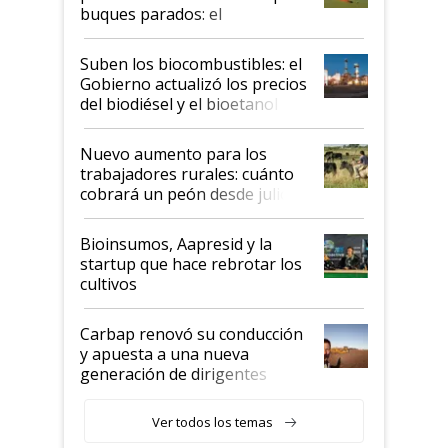
buques parados: el
funcionamiento de las
exportadoras en tensión tras
Suben los biocombustibles: el
la medida de fuerza de los
Gobierno actualizó los precios
prácticos
del biodiésel y el bioetanol
Nuevo aumento para los
trabajadores rurales: cuánto
cobrará un peón desde julio
Bioinsumos, Aapresid y la
startup que hace rebrotar los
cultivos
Carbap renovó su conducción
y apuesta a una nueva
generación de dirigentes
rurales
Ver todos los temas