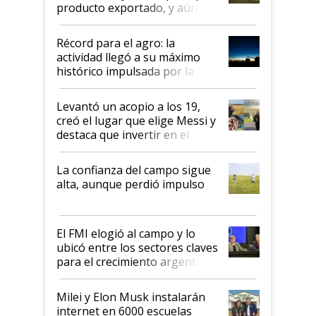
producto exportado, y aún así
el agro aportó casi seis de cada
diez dólares y sostuvo el
Récord para el agro: la
liderazgo en un semestre
actividad llegó a su máximo
récord
histórico impulsada por la
cosecha y las exportaciones
Levantó un acopio a los 19,
creó el lugar que elige Messi y
destaca que invertir en el
kirchnerismo era como "darle
plata a un hijo para droga":
La confianza del campo sigue
Juan Félix Rossetti, el libertario
alta, aunque perdió impulso
que de una dura crisis salió
más fuerte y apuesta al cambio
de Milei
El FMI elogió al campo y lo
ubicó entre los sectores claves
para el crecimiento argentino
Milei y Elon Musk instalarán
internet en 6000 escuelas