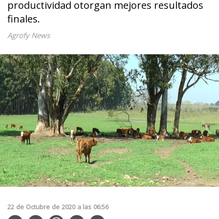
productividad otorgan mejores resultados
finales.
Agrofy News
22
de
Octubre
de
2020
a las
06:56