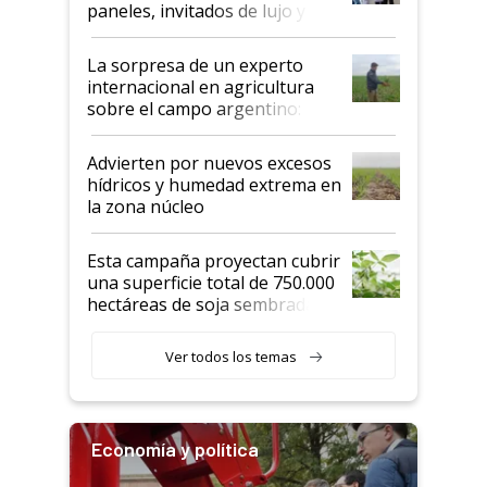
paneles, invitados de lujo y
todas las tendencias
La sorpresa de un experto
internacional en agricultura
sobre el campo argentino:
"Estoy muy impresionado"
Advierten por nuevos excesos
hídricos y humedad extrema en
la zona núcleo
Esta campaña proyectan cubrir
una superficie total de 750.000
hectáreas de soja sembradas
con una nueva generación de
variedades que marcan un
Ver todos los temas
salto tecnológico en genética y
rendimiento
Economía y política