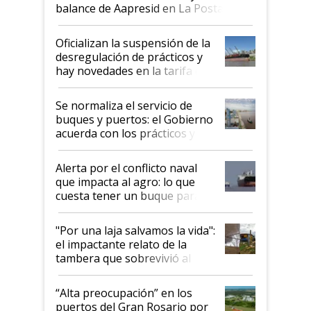
balance de Aapresid en La Posta
Oficializan la suspensión de la
desregulación de prácticos y
hay novedades en la tarifa de
la hidrovía
Se normaliza el servicio de
buques y puertos: el Gobierno
acuerda con los prácticos y
suspende el decreto de
desregulación
Alerta por el conflicto naval
que impacta al agro: lo que
cuesta tener un buque parado
y el peligro de que Argentina
pase a ser "país sucio"
"Por una laja salvamos la vida":
el impactante relato de la
tambera que sobrevivió al
tornado
“Alta preocupación” en los
puertos del Gran Rosario por