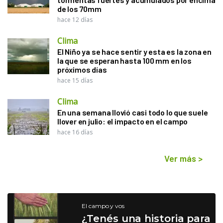
de los 70mm
hace 12 días
Clima
El Niño ya se hace sentir y esta es la zona en
la que se esperan hasta 100 mm en los
próximos días
hace 15 días
Clima
En una semana llovió casi todo lo que suele
llover en julio: el impacto en el campo
hace 16 días
Ver más
>
El campo y vos
¿Tenés una historia para