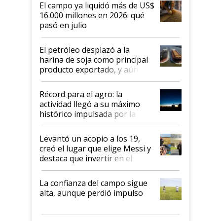
El campo ya liquidó más de US$
16.000 millones en 2026: qué
pasó en julio
El petróleo desplazó a la
harina de soja como principal
producto exportado, y aún así
el agro aportó casi seis de cada
diez dólares y sostuvo el
Récord para el agro: la
liderazgo en un semestre
actividad llegó a su máximo
récord
histórico impulsada por la
cosecha y las exportaciones
Levantó un acopio a los 19,
creó el lugar que elige Messi y
destaca que invertir en el
kirchnerismo era como "darle
plata a un hijo para droga":
La confianza del campo sigue
Juan Félix Rossetti, el libertario
alta, aunque perdió impulso
que de una dura crisis salió
más fuerte y apuesta al cambio
de Milei