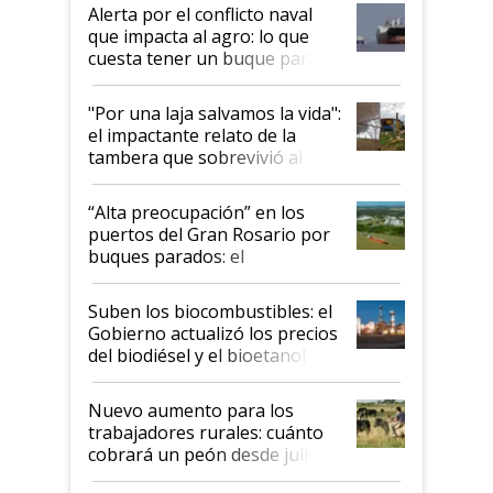
desregulación
Alerta por el conflicto naval
que impacta al agro: lo que
cuesta tener un buque parado
y el peligro de que Argentina
pase a ser "país sucio"
"Por una laja salvamos la vida":
el impactante relato de la
tambera que sobrevivió al
tornado
“Alta preocupación” en los
puertos del Gran Rosario por
buques parados: el
funcionamiento de las
exportadoras en tensión tras
Suben los biocombustibles: el
la medida de fuerza de los
Gobierno actualizó los precios
prácticos
del biodiésel y el bioetanol
Nuevo aumento para los
trabajadores rurales: cuánto
cobrará un peón desde julio