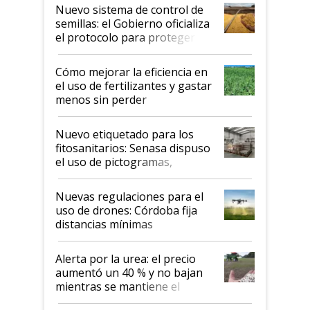
Nuevo sistema de control de
semillas: el Gobierno oficializa
el protocolo para proteger la
propiedad intelectual
Cómo mejorar la eficiencia en
el uso de fertilizantes y gastar
menos sin perder
productividad en la campaña
fina
Nuevo etiquetado para los
fitosanitarios: Senasa dispuso
el uso de pictogramas,
palabras de advertencia e
indicaciones
Nuevas regulaciones para el
uso de drones: Córdoba fija
distancias mínimas
Alerta por la urea: el precio
aumentó un 40 % y no bajan
mientras se mantiene el
conflicto en Medio Oriente