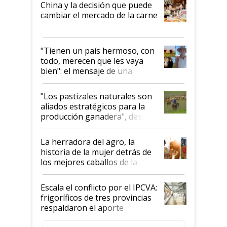
China y la decisión que puede
cambiar el mercado de la carne
"Tienen un país hermoso, con
todo, merecen que les vaya
bien": el mensaje de una
ganadera uruguaya sobre las
oportunidades que se abren
"Los pastizales naturales son
para el agro en Argentina, con
aliados estratégicos para la
foco en la carne
producción ganadera", destaca
la iniciativa que ya reúne a 46
establecimientos en Argentina
La herradora del agro, la
historia de la mujer detrás de
los mejores caballos de la
Argentina y los mitos que
todavía hacen sufrir a estos
Escala el conflicto por el IPCVA:
animales: "Mientras me
frigoríficos de tres provincias
descalificaban, yo seguí
respaldaron el aporte
haciendo currículum"
obligatorio