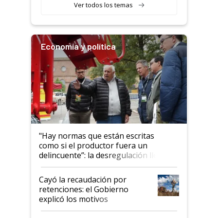
Ver todos los temas
Economía y política
"Hay normas que están escritas
como si el productor fuera un
delincuente”: la desregulación llegó
al Congreso Aapresid y hasta se
habló del financiamiento al IPCVA
Cayó la recaudación por
retenciones: el Gobierno
explicó los motivos