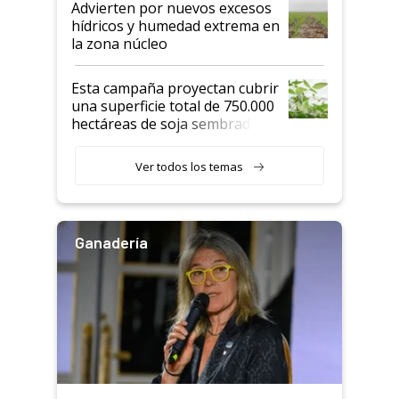
Advierten por nuevos excesos
hídricos y humedad extrema en
la zona núcleo
Esta campaña proyectan cubrir
una superficie total de 750.000
hectáreas de soja sembradas
con una nueva generación de
variedades que marcan un
Ver todos los temas
salto tecnológico en genética y
rendimiento
Ganadería