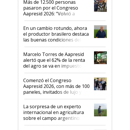
Más de 12.500 personas
pasaron por el Congreso
Aapresid 2026: "Volvió a
demostrar que hablar del
suelo es hablar de todo el
En un cambio rotundo, ahora
sistema productivo"
el productor brasilero destaca
las buenas condiciones del
agro argentino para invertir:
"Los veo más motivados"
Marcelo Torres de Aapresid
alertó que el 62% de la renta
del agro se va en impuestos:
"No es bueno que en
Argentina se sigan discutiendo
Comenzó el Congreso
las mismas cosas de hace 50
Aapresid 2026, con más de 100
años"
paneles, invitados de lujo y
todas las tendencias
La sorpresa de un experto
internacional en agricultura
sobre el campo argentino:
"Estoy muy impresionado"