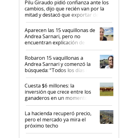
Pilu Giraudo pidió confianza ante los
cambios, dijo que recién van por la
mitad y destacó que exportar dejó de
ser "para unos pocos": "Tenemos un
mandato muy claro del gobierno
Aparecen las 15 vaquillonas de
nacional"
Andrea Sarnari, pero no
encuentran explicación de
cómo llegaron allí
Robaron 15 vaquillonas a
Andrea Sarnari y comenzó la
búsqueda: “Todos los días le
toca a algún productor”
Cuesta $6 millones: la
inversión que crece entre los
ganaderos en un momento
histórico para la actividad
La hacienda recuperó precio,
pero el mercado ya mira el
próximo techo