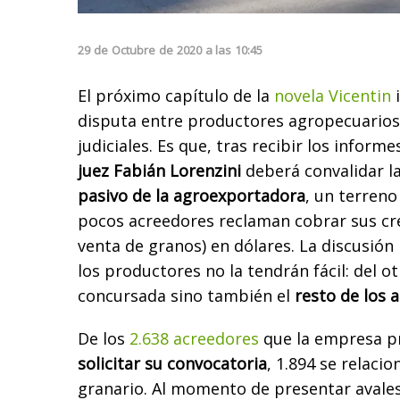
29
de
Octubre
de
2020
a las
10:45
El próximo capítulo de la
novela Vicentin
i
disputa entre productores agropecuarios
judiciales. Es que, tras recibir los informe
juez Fabián Lorenzini
deberá convalidar l
pasivo de la agroexportadora
, un terreno
pocos acreedores reclaman cobrar sus cré
venta de granos) en dólares. La discusión
los productores no la tendrán fácil: del ot
concursada sino también el
resto de los 
De los
2.638 acreedores
que la empresa p
solicitar su convocatoria
, 1.894 se relaci
granario. Al momento de presentar avales