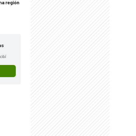
una región
as
cibí