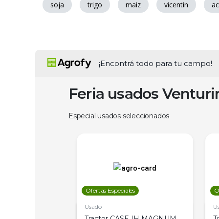
soja
trigo
maiz
vicentin
ac
¡Encontrá todo para tu campo!
Feria usados Ventur
Especial usados seleccionados
les
Ofertas Especiales
O
Usado
U
a Metalfor 7040,
Tractor CASE IH MAGNUM
T