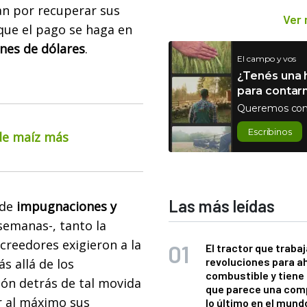
lan por recuperar sus
Ver
 que el pago se haga en
nes de dólares
.
El campo y vos
¿Tenés una h
para contar
Queremos con
Escribinos
 de maíz más
Las más leídas
 de
impugnaciones y
semanas-, tanto la
creedores exigieron a la
El tractor que trabaj
revoluciones para a
s allá de los
combustible y tiene
zón detrás de tal movida
que parece una com
r al máximo sus
lo último en el mund