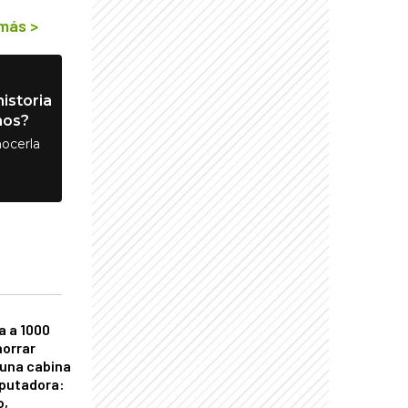
 más
>
istoria
nos?
ocerla
a a 1000
horrar
 una cabina
putadora:
o,