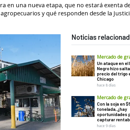
tra en una nueva etapa, que no estará exenta d
agropecuarios y qué responden desde la Justici
Noticias relaciona
Mercado de gr
Un ataque en el
Negro hizo salta
precio del trigo 
Chicago
hace 8 días
Mercado de gr
Con la soja en $
tonelada, ¿hay
oportunidades 
capturar rentab
hace 9 días