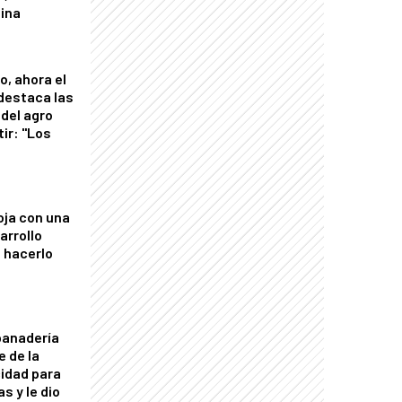
tina
o, ahora el
 destaca las
del agro
tir: "Los
"
oja con una
arrollo
 hacerlo
panadería
e de la
idad para
s y le dio