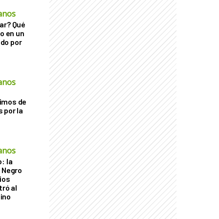
anos
ar? Qué
go en un
do por
anos
imos de
 por la
anos
: la
r Negro
ios
tró al
ino