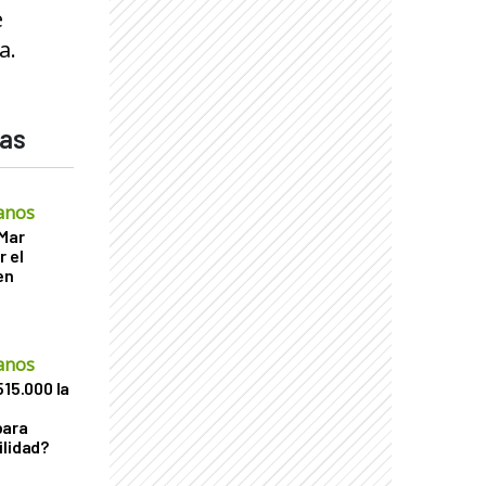
e
a.
das
anos
 Mar
r el
en
anos
515.000 la
para
ilidad?