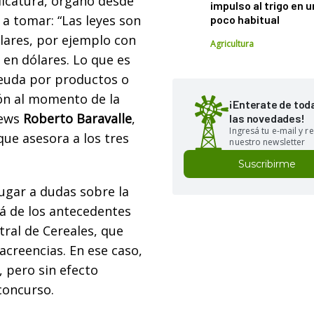
dicatura, órgano desde
impulso al trigo en 
 a tomar: “Las leyes son
poco habitual
ólares, por ejemplo con
Agricultura
 en dólares. Lo que es
euda por productos o
ión al momento de la
¡Enterate de tod
News
Roberto Baravalle
,
las novedades!
Ingresá tu e-mail y re
que asesora a los tres
nuestro newsletter
Suscribirme
ugar a dudas sobre la
lá de los antecedentes
ral de Cereales, que
 acreencias. En ese caso,
 pero sin efecto
concurso.