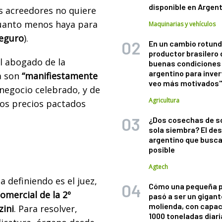
disponible en Argen
s acreedores no quiere
cuanto menos haya para
Maquinarias y vehículos
seguro
).
En un cambio rotund
productor brasilero
l abogado de la
buenas condiciones 
argentino para inver
a son
“manifiestamente
veo más motivados
l negocio celebrado, y de
Agricultura
los precios pactados
¿Dos cosechas de s
sola siembra? El des
argentino que busca
posible
Agtech
 definiendo es el juez,
Cómo una pequeña 
Comercial de la 2º
pasó a ser un gigant
molienda, con capac
zini
. Para resolver,
1000 toneladas diaria