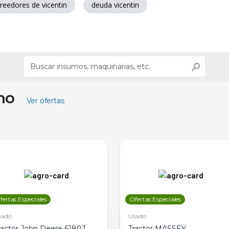
reedores de vicentin
deuda vicentin
ino
Ver ofertas
fertas Especiales
Ofertas Especiales
sado
Usado
ractor John Deere 6180J,
Tractor MASSEY