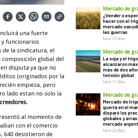
Mercado de gr
¿Vender o esper
hacer con el tri
mercado sacudi
las guerras
ncluirá una fuerte
hace 10 días
 y funcionarios
s de la sindicatura, el
Mercado de gr
a composición global del
La soja y el trigo
alcanzaron máx
 en disputa ya que no
más de dos años
tensión global
ditos (originados por la
hace 11 días
 recién empieza, pero
ro lado estan no solo la
Mercado de gr
acreedores.
Mercado de trigo
guerra en el ma
disparó los prec
resentó al momento de
globales y arras
mercado argent
onaban con el comercio
hace 22 días
, 640 desistieron de