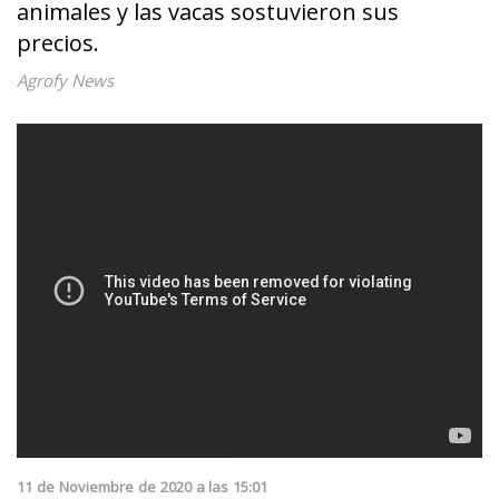
animales y las vacas sostuvieron sus
precios.
Agrofy News
11
de
Noviembre
de
2020
a las
15:01