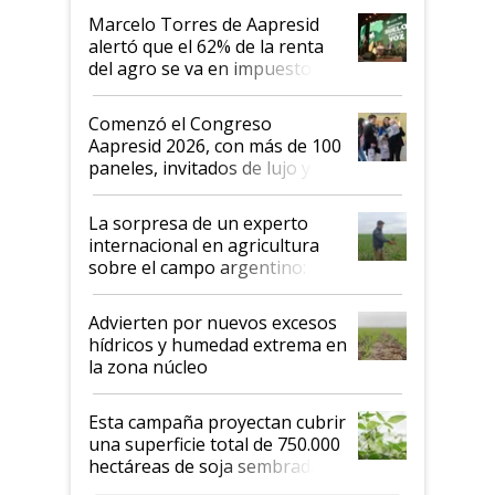
"Los veo más motivados"
Marcelo Torres de Aapresid
alertó que el 62% de la renta
del agro se va en impuestos:
"No es bueno que en
Argentina se sigan discutiendo
Comenzó el Congreso
las mismas cosas de hace 50
Aapresid 2026, con más de 100
años"
paneles, invitados de lujo y
todas las tendencias
La sorpresa de un experto
internacional en agricultura
sobre el campo argentino:
"Estoy muy impresionado"
Advierten por nuevos excesos
hídricos y humedad extrema en
la zona núcleo
Esta campaña proyectan cubrir
una superficie total de 750.000
hectáreas de soja sembradas
con una nueva generación de