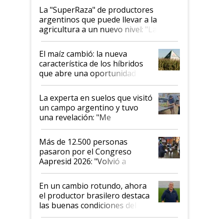
La "SuperRaza" de productores
argentinos que puede llevar a la
agricultura a un nuevo nivel: "Las
posibilidades de crecimiento son
infinitas"
El maíz cambió: la nueva
característica de los híbridos
que abre una oportunidad en
el lote
La experta en suelos que visitó
un campo argentino y tuvo
una revelación: "Me
impresionó mucho"
Más de 12.500 personas
pasaron por el Congreso
Aapresid 2026: "Volvió a
demostrar que hablar del
suelo es hablar de todo el
En un cambio rotundo, ahora
sistema productivo"
el productor brasilero destaca
las buenas condiciones del
agro argentino para invertir: