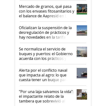
Mercado de granos, qué pasa
con los envases fitosanitarios y
el balance de Aapresid en La
Posta
Oficializan la suspensión de la
desregulación de prácticos y
hay novedades en la tarifa de
la hidrovía
Se normaliza el servicio de
buques y puertos: el Gobierno
acuerda con los prácticos y
suspende el decreto de
desregulación
Alerta por el conflicto naval
que impacta al agro: lo que
cuesta tener un buque parado
y el peligro de que Argentina
pase a ser "país sucio"
"Por una laja salvamos la vida":
el impactante relato de la
tambera que sobrevivió al
tornado