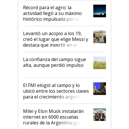
diez dólares y sostuvo el
Récord para el agro: la
liderazgo en un semestre
actividad llegó a su máximo
récord
histórico impulsada por la
cosecha y las exportaciones
Levantó un acopio a los 19,
creó el lugar que elige Messi y
destaca que invertir en el
kirchnerismo era como "darle
plata a un hijo para droga":
La confianza del campo sigue
Juan Félix Rossetti, el libertario
alta, aunque perdió impulso
que de una dura crisis salió
más fuerte y apuesta al cambio
de Milei
El FMI elogió al campo y lo
ubicó entre los sectores claves
para el crecimiento argentino
Milei y Elon Musk instalarán
internet en 6000 escuelas
rurales de la Argentina gracias
a un acuerdo con Starlink