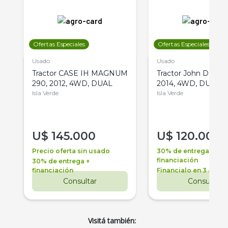
Ofertas Especiales
Ofertas Especiales
Usado
Usado
Tractor CASE IH MAGNUM
Tractor John Deere 
290, 2012, 4WD, DUAL
2014, 4WD, DUAL
Isla Verde
Isla Verde
U$
145.000
U$
120.000
Precio oferta sin usado
30% de entrega +
financiación
30% de entrega +
financiación
Financialo en 3 años
Consultar
Consultar
Visitá también: