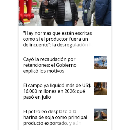
"Hay normas que están escritas
como si el productor fuera un
delincuente”: la desregulación llegó
al Congreso Aapresid y hasta se
habló del financiamiento al IPCVA
Cayó la recaudación por
retenciones: el Gobierno
explicó los motivos
El campo ya liquidó más de US$
16.000 millones en 2026: qué
pasó en julio
El petróleo desplazó a la
harina de soja como principal
producto exportado, y aún así
el agro aportó casi seis de cada