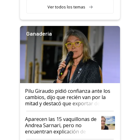
variedades que marcan un
Ver todos los temas
salto tecnológico en genética y
rendimiento
Ganadería
Pilu Giraudo pidió confianza ante los
cambios, dijo que recién van por la
mitad y destacó que exportar dejó de
ser "para unos pocos": "Tenemos un
mandato muy claro del gobierno
Aparecen las 15 vaquillonas de
nacional"
Andrea Sarnari, pero no
encuentran explicación de
cómo llegaron allí