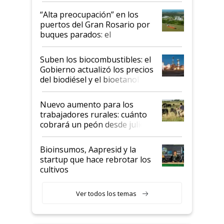
“Alta preocupación” en los
puertos del Gran Rosario por
buques parados: el
funcionamiento de las
exportadoras en tensión tras
Suben los biocombustibles: el
la medida de fuerza de los
Gobierno actualizó los precios
prácticos
del biodiésel y el bioetanol
Nuevo aumento para los
trabajadores rurales: cuánto
cobrará un peón desde julio
Bioinsumos, Aapresid y la
startup que hace rebrotar los
cultivos
Ver todos los temas