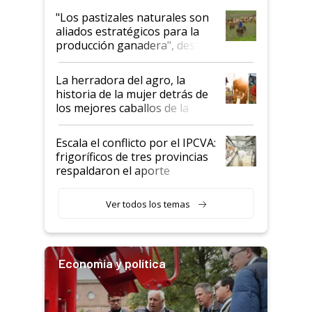
oportunidades que se abren
"Los pastizales naturales son
para el agro en Argentina, con
aliados estratégicos para la
foco en la carne
producción ganadera", destaca
la iniciativa que ya reúne a 46
establecimientos en Argentina
La herradora del agro, la
historia de la mujer detrás de
los mejores caballos de la
Argentina y los mitos que
todavía hacen sufrir a estos
Escala el conflicto por el IPCVA:
animales: "Mientras me
frigoríficos de tres provincias
descalificaban, yo seguí
respaldaron el aporte
haciendo currículum"
obligatorio
Ver todos los temas
Economía y política