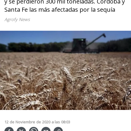
y se perdieron 300 mil toneladas. Córdoba y
Santa Fe las más afectadas por la sequía
Agrofy News
12
de
Noviembre
de
2020
a las
08:03