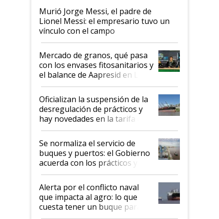
Murió Jorge Messi, el padre de
Lionel Messi: el empresario tuvo un
vínculo con el campo
Mercado de granos, qué pasa
con los envases fitosanitarios y
el balance de Aapresid en La
Posta
Oficializan la suspensión de la
desregulación de prácticos y
hay novedades en la tarifa de
la hidrovía
Se normaliza el servicio de
buques y puertos: el Gobierno
acuerda con los prácticos y
suspende el decreto de
desregulación
Alerta por el conflicto naval
que impacta al agro: lo que
cuesta tener un buque parado
y el peligro de que Argentina