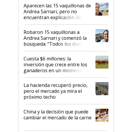
mandato muy claro del gobierno
Aparecen las 15 vaquillonas de
nacional"
Andrea Sarnari, pero no
encuentran explicación de
cómo llegaron allí
Robaron 15 vaquillonas a
Andrea Sarnari y comenzó la
búsqueda: “Todos los días le
toca a algún productor”
Cuesta $6 millones: la
inversión que crece entre los
ganaderos en un momento
histórico para la actividad
La hacienda recuperó precio,
pero el mercado ya mira el
próximo techo
China y la decisión que puede
cambiar el mercado de la carne