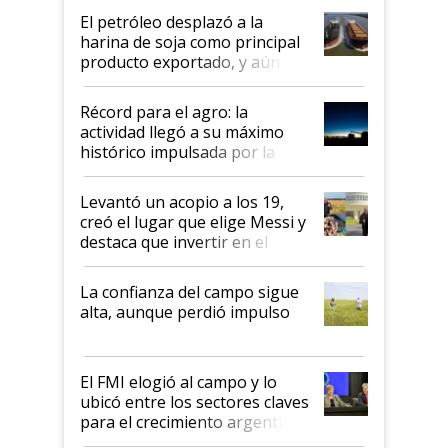
El petróleo desplazó a la
harina de soja como principal
producto exportado, y aún así
el agro aportó casi seis de cada
diez dólares y sostuvo el
Récord para el agro: la
liderazgo en un semestre
actividad llegó a su máximo
récord
histórico impulsada por la
cosecha y las exportaciones
Levantó un acopio a los 19,
creó el lugar que elige Messi y
destaca que invertir en el
kirchnerismo era como "darle
plata a un hijo para droga":
La confianza del campo sigue
Juan Félix Rossetti, el libertario
alta, aunque perdió impulso
que de una dura crisis salió
más fuerte y apuesta al cambio
de Milei
El FMI elogió al campo y lo
ubicó entre los sectores claves
para el crecimiento argentino