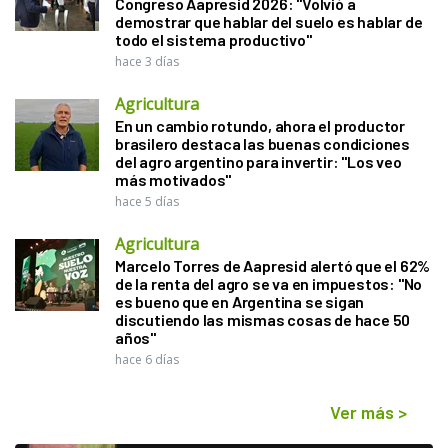
Congreso Aapresid 2026: "Volvió a
demostrar que hablar del suelo es hablar de
todo el sistema productivo"
hace 3 días
Agricultura
En un cambio rotundo, ahora el productor
brasilero destaca las buenas condiciones
del agro argentino para invertir: "Los veo
más motivados"
hace 5 días
Agricultura
Marcelo Torres de Aapresid alertó que el 62%
de la renta del agro se va en impuestos: "No
es bueno que en Argentina se sigan
discutiendo las mismas cosas de hace 50
años"
hace 6 días
Ver más
>