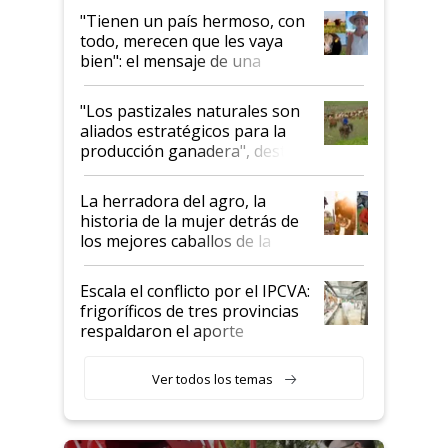
"Tienen un país hermoso, con
todo, merecen que les vaya
bien": el mensaje de una
ganadera uruguaya sobre las
oportunidades que se abren
"Los pastizales naturales son
para el agro en Argentina, con
aliados estratégicos para la
foco en la carne
producción ganadera", destaca
la iniciativa que ya reúne a 46
establecimientos en Argentina
La herradora del agro, la
historia de la mujer detrás de
los mejores caballos de la
Argentina y los mitos que
todavía hacen sufrir a estos
Escala el conflicto por el IPCVA:
animales: "Mientras me
frigoríficos de tres provincias
descalificaban, yo seguí
respaldaron el aporte
haciendo currículum"
obligatorio
Ver todos los temas