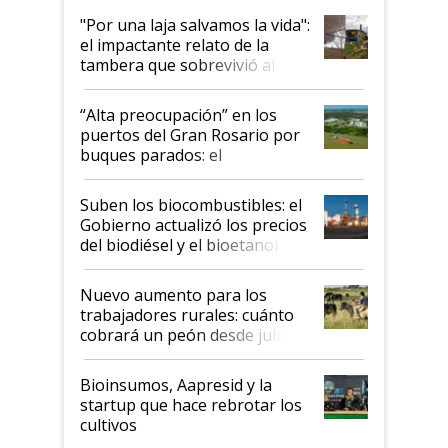
pase a ser "país sucio"
"Por una laja salvamos la vida":
el impactante relato de la
tambera que sobrevivió al
tornado
“Alta preocupación” en los
puertos del Gran Rosario por
buques parados: el
funcionamiento de las
exportadoras en tensión tras
Suben los biocombustibles: el
la medida de fuerza de los
Gobierno actualizó los precios
prácticos
del biodiésel y el bioetanol
Nuevo aumento para los
trabajadores rurales: cuánto
cobrará un peón desde julio
Bioinsumos, Aapresid y la
startup que hace rebrotar los
cultivos