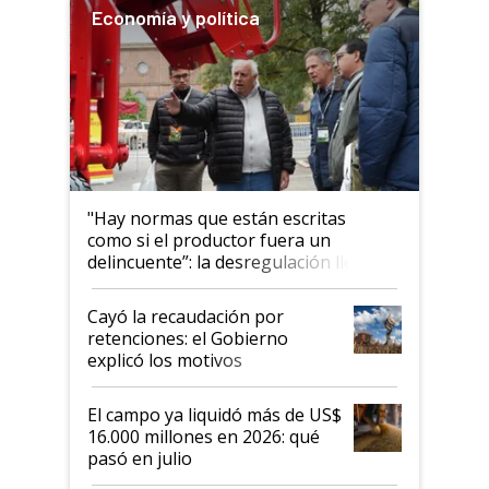
Economía y política
"Hay normas que están escritas
como si el productor fuera un
delincuente”: la desregulación llegó
al Congreso Aapresid y hasta se
habló del financiamiento al IPCVA
Cayó la recaudación por
retenciones: el Gobierno
explicó los motivos
El campo ya liquidó más de US$
16.000 millones en 2026: qué
pasó en julio