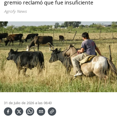
gremio reclamó que fue insuficiente
Agrofy News
31
de
Julio
de
2026
a las
06:43