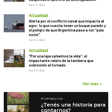
hace 5 días
Actualidad
Alerta por el conflicto naval que impacta al
agro: lo que cuesta tener un buque parado y
el peligro de que Argentina pase a ser "país
sucio"
hace 5 días
Actualidad
"Por una laja salvamos la vida": el
impactante relato de la tambera que
sobrevivió al tornado
hace 5 días
Ver más
>
El campo y vos
¿Tenés una historia para
contarnos?