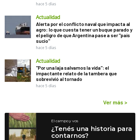
hace 5 días
Actualidad
Alerta por el conflicto naval que impacta al
agro: lo que cuesta tener un buque parado y
el peligro de que Argentina pase a ser "país
sucio"
hace 5 días
Actualidad
"Por una laja salvamos la vida": el
impactante relato de la tambera que
sobrevivió al tornado
hace 5 días
Ver más
>
El campo y vos
¿Tenés una historia para
contarnos?