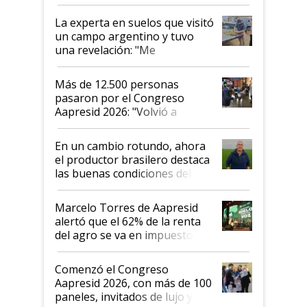
el lote
La experta en suelos que visitó
un campo argentino y tuvo
una revelación: "Me
impresionó mucho"
Más de 12.500 personas
pasaron por el Congreso
Aapresid 2026: "Volvió a
demostrar que hablar del
suelo es hablar de todo el
En un cambio rotundo, ahora
sistema productivo"
el productor brasilero destaca
las buenas condiciones del
agro argentino para invertir:
"Los veo más motivados"
Marcelo Torres de Aapresid
alertó que el 62% de la renta
del agro se va en impuestos:
"No es bueno que en
Argentina se sigan discutiendo
Comenzó el Congreso
las mismas cosas de hace 50
Aapresid 2026, con más de 100
años"
paneles, invitados de lujo y