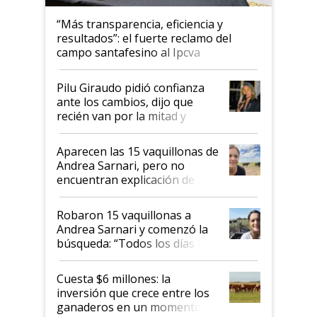
“Más transparencia, eficiencia y
resultados”: el fuerte reclamo del
campo santafesino al Ipcva
Pilu Giraudo pidió confianza
ante los cambios, dijo que
recién van por la mitad y
destacó que exportar dejó de
ser "para unos pocos":
Aparecen las 15 vaquillonas de
"Tenemos un mandato muy
Andrea Sarnari, pero no
claro del gobierno nacional"
encuentran explicación de
cómo llegaron allí
Robaron 15 vaquillonas a
Andrea Sarnari y comenzó la
búsqueda: “Todos los días le
toca a algún productor”
Cuesta $6 millones: la
inversión que crece entre los
ganaderos en un momento