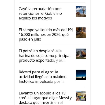
desregulación llegó al
Congreso Aapresid y hasta se
Cayó la recaudación por
habló del financiamiento al
retenciones: el Gobierno
IPCVA
explicó los motivos
El campo ya liquidó más de US$
16.000 millones en 2026: qué
pasó en julio
El petróleo desplazó a la
harina de soja como principal
producto exportado, y aún así
el agro aportó casi seis de cada
diez dólares y sostuvo el
Récord para el agro: la
liderazgo en un semestre
actividad llegó a su máximo
récord
histórico impulsada por la
cosecha y las exportaciones
Levantó un acopio a los 19,
creó el lugar que elige Messi y
destaca que invertir en el