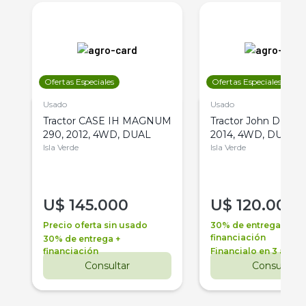
Ofertas Especiales
Ofertas Especiales
Usado
Usado
Tractor CASE IH MAGNUM
Tractor John Deere 
290, 2012, 4WD, DUAL
2014, 4WD, DUAL
Isla Verde
Isla Verde
U$
145.000
U$
120.000
Precio oferta sin usado
30% de entrega +
financiación
30% de entrega +
financiación
Financialo en 3 años
Consultar
Consultar