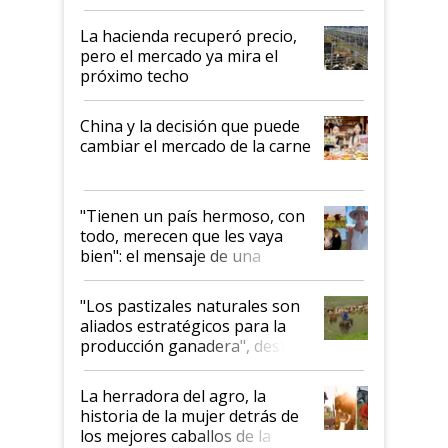
histórico para la actividad
La hacienda recuperó precio,
pero el mercado ya mira el
próximo techo
China y la decisión que puede
cambiar el mercado de la carne
"Tienen un país hermoso, con
todo, merecen que les vaya
bien": el mensaje de una
ganadera uruguaya sobre las
oportunidades que se abren
"Los pastizales naturales son
para el agro en Argentina, con
aliados estratégicos para la
foco en la carne
producción ganadera", destaca
la iniciativa que ya reúne a 46
establecimientos en Argentina
La herradora del agro, la
historia de la mujer detrás de
los mejores caballos de la