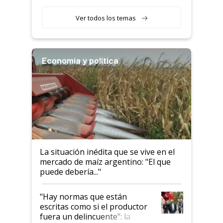
Argentina y los mitos que
todavía hacen sufrir a estos
Ver todos los temas
animales: "Mientras me
descalificaban, yo seguí
haciendo currículum"
Economía y política
La situación inédita que se vive en el
mercado de maíz argentino: "El que
puede debería..."
"Hay normas que están
escritas como si el productor
fuera un delincuente”: la