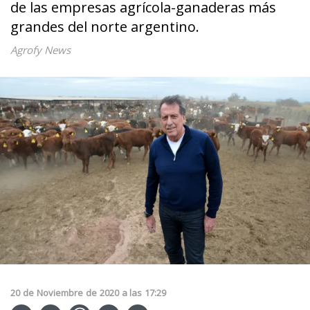
de las empresas agrícola-ganaderas más
grandes del norte argentino.
Agrofy News
20
de
Noviembre
de
2020
a las
17:29