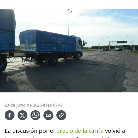
23
de
Junio
de
2026
a las
07:43
La discusión por el
precio de la tarifa
volvió a