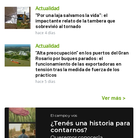
Actualidad
"Por una laja salvamos la vida": el
impactante relato de la tambera que
sobrevivió al tornado
hace 4 días
Actualidad
“Alta preocupación” en los puertos del Gran
Rosario por buques parados: el
funcionamiento de las exportadoras en
tensión tras la medida de fuerza de los
prácticos
hace 5 días
Ver más
>
El campo y vos
¿Tenés una historia para
contarnos?
Queremos conocerla