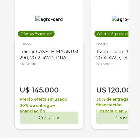
Ofertas Especiales
Ofertas Especiales
Usado
Usado
Tractor CASE IH MAGNUM
Tractor John Deere 
290, 2012, 4WD, DUAL
2014, 4WD, DUAL
Isla Verde
Isla Verde
U$
145.000
U$
120.000
Precio oferta sin usado
30% de entrega +
financiación
30% de entrega +
financiación
Financialo en 3 años
Consultar
Consultar