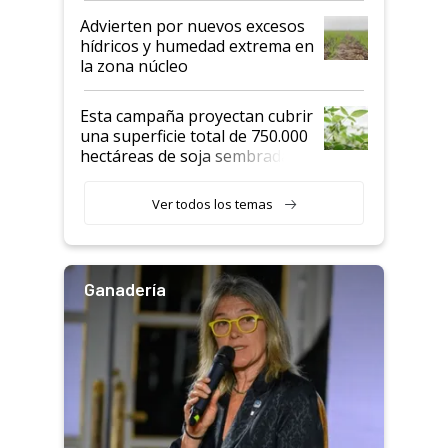
Advierten por nuevos excesos
hídricos y humedad extrema en
la zona núcleo
Esta campaña proyectan cubrir
una superficie total de 750.000
hectáreas de soja sembradas
con una nueva generación de
variedades que marcan un
Ver todos los temas
salto tecnológico en genética y
rendimiento
Ganadería