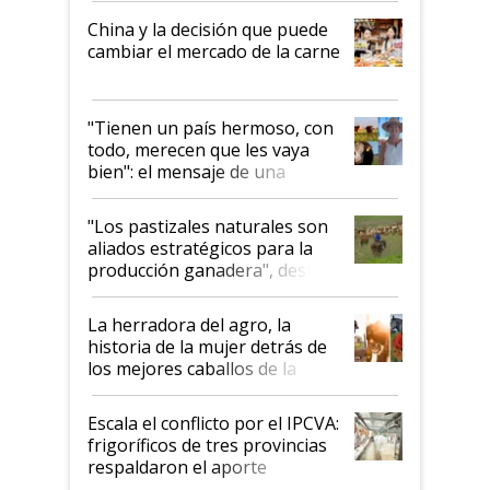
China y la decisión que puede
cambiar el mercado de la carne
"Tienen un país hermoso, con
todo, merecen que les vaya
bien": el mensaje de una
ganadera uruguaya sobre las
oportunidades que se abren
"Los pastizales naturales son
para el agro en Argentina, con
aliados estratégicos para la
foco en la carne
producción ganadera", destaca
la iniciativa que ya reúne a 46
establecimientos en Argentina
La herradora del agro, la
historia de la mujer detrás de
los mejores caballos de la
Argentina y los mitos que
todavía hacen sufrir a estos
Escala el conflicto por el IPCVA:
animales: "Mientras me
frigoríficos de tres provincias
descalificaban, yo seguí
respaldaron el aporte
haciendo currículum"
obligatorio