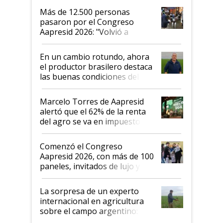
Más de 12.500 personas
pasaron por el Congreso
Aapresid 2026: "Volvió a
demostrar que hablar del
suelo es hablar de todo el
En un cambio rotundo, ahora
sistema productivo"
el productor brasilero destaca
las buenas condiciones del
agro argentino para invertir:
"Los veo más motivados"
Marcelo Torres de Aapresid
alertó que el 62% de la renta
del agro se va en impuestos:
"No es bueno que en
Argentina se sigan discutiendo
Comenzó el Congreso
las mismas cosas de hace 50
Aapresid 2026, con más de 100
años"
paneles, invitados de lujo y
todas las tendencias
La sorpresa de un experto
internacional en agricultura
sobre el campo argentino:
"Estoy muy impresionado"