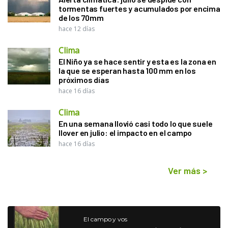
tormentas fuertes y acumulados por encima
de los 70mm
hace 12 días
Clima
El Niño ya se hace sentir y esta es la zona en
la que se esperan hasta 100 mm en los
próximos días
hace 16 días
Clima
En una semana llovió casi todo lo que suele
llover en julio: el impacto en el campo
hace 16 días
Ver más
>
El campo y vos