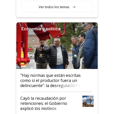
Ver todos los temas
Economía y política
"Hay normas que están escritas
como si el productor fuera un
delincuente”: la desregulación llegó
al Congreso Aapresid y hasta se
habló del financiamiento al IPCVA
Cayó la recaudación por
retenciones: el Gobierno
explicó los motivos