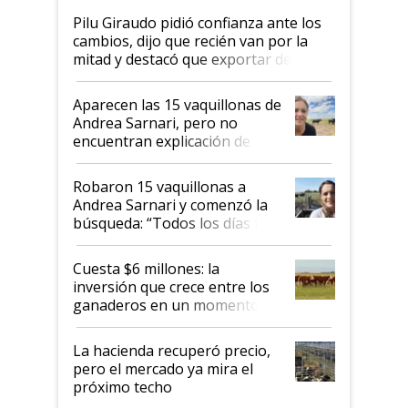
Pilu Giraudo pidió confianza ante los
cambios, dijo que recién van por la
mitad y destacó que exportar dejó de
ser "para unos pocos": "Tenemos un
mandato muy claro del gobierno
Aparecen las 15 vaquillonas de
nacional"
Andrea Sarnari, pero no
encuentran explicación de
cómo llegaron allí
Robaron 15 vaquillonas a
Andrea Sarnari y comenzó la
búsqueda: “Todos los días le
toca a algún productor”
Cuesta $6 millones: la
inversión que crece entre los
ganaderos en un momento
histórico para la actividad
La hacienda recuperó precio,
pero el mercado ya mira el
próximo techo