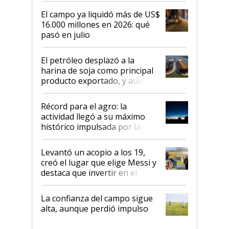
El campo ya liquidó más de US$
16.000 millones en 2026: qué
pasó en julio
El petróleo desplazó a la
harina de soja como principal
producto exportado, y aún así
el agro aportó casi seis de cada
diez dólares y sostuvo el
Récord para el agro: la
liderazgo en un semestre
actividad llegó a su máximo
récord
histórico impulsada por la
cosecha y las exportaciones
Levantó un acopio a los 19,
creó el lugar que elige Messi y
destaca que invertir en el
kirchnerismo era como "darle
plata a un hijo para droga":
La confianza del campo sigue
Juan Félix Rossetti, el libertario
alta, aunque perdió impulso
que de una dura crisis salió
más fuerte y apuesta al cambio