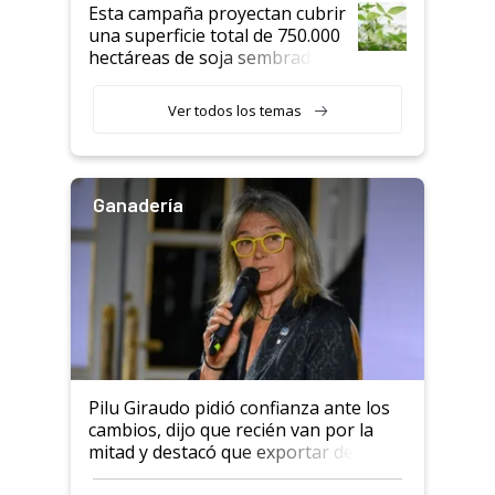
Esta campaña proyectan cubrir
una superficie total de 750.000
hectáreas de soja sembradas
con una nueva generación de
variedades que marcan un
Ver todos los temas
salto tecnológico en genética y
rendimiento
Ganadería
Pilu Giraudo pidió confianza ante los
cambios, dijo que recién van por la
mitad y destacó que exportar dejó de
ser "para unos pocos": "Tenemos un