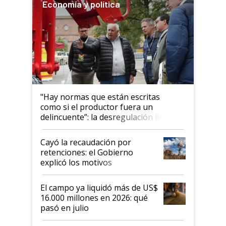
Economía y política
"Hay normas que están escritas
como si el productor fuera un
delincuente”: la desregulación llegó
al Congreso Aapresid y hasta se
habló del financiamiento al IPCVA
Cayó la recaudación por
retenciones: el Gobierno
explicó los motivos
El campo ya liquidó más de US$
16.000 millones en 2026: qué
pasó en julio