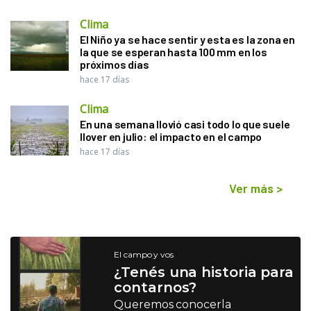
Clima
El Niño ya se hace sentir y esta es la zona en
la que se esperan hasta 100 mm en los
próximos días
hace 17 días
Clima
En una semana llovió casi todo lo que suele
llover en julio: el impacto en el campo
hace 17 días
Ver más
>
El campo y vos
¿Tenés una historia para
contarnos?
Queremos conocerla