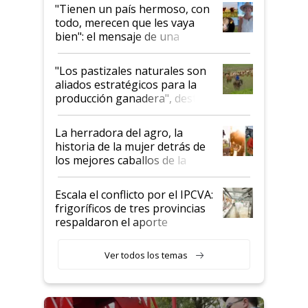
"Tienen un país hermoso, con
todo, merecen que les vaya
bien": el mensaje de una
ganadera uruguaya sobre las
oportunidades que se abren
"Los pastizales naturales son
para el agro en Argentina, con
aliados estratégicos para la
foco en la carne
producción ganadera", destaca
la iniciativa que ya reúne a 46
establecimientos en Argentina
La herradora del agro, la
historia de la mujer detrás de
los mejores caballos de la
Argentina y los mitos que
todavía hacen sufrir a estos
Escala el conflicto por el IPCVA:
animales: "Mientras me
frigoríficos de tres provincias
descalificaban, yo seguí
respaldaron el aporte
haciendo currículum"
obligatorio
Ver todos los temas