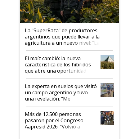
La "SuperRaza" de productores
argentinos que puede llevar a la
agricultura a un nuevo nivel: "Las
posibilidades de crecimiento son
infinitas"
El maíz cambió: la nueva
característica de los híbridos
que abre una oportunidad en
el lote
La experta en suelos que visitó
un campo argentino y tuvo
una revelación: "Me
impresionó mucho"
Más de 12.500 personas
pasaron por el Congreso
Aapresid 2026: "Volvió a
demostrar que hablar del
suelo es hablar de todo el