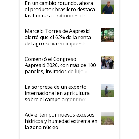
En un cambio rotundo, ahora
sistema productivo"
el productor brasilero destaca
las buenas condiciones del
agro argentino para invertir:
"Los veo más motivados"
Marcelo Torres de Aapresid
alertó que el 62% de la renta
del agro se va en impuestos:
"No es bueno que en
Argentina se sigan discutiendo
Comenzó el Congreso
las mismas cosas de hace 50
Aapresid 2026, con más de 100
años"
paneles, invitados de lujo y
todas las tendencias
La sorpresa de un experto
internacional en agricultura
sobre el campo argentino:
"Estoy muy impresionado"
Advierten por nuevos excesos
hídricos y humedad extrema en
la zona núcleo