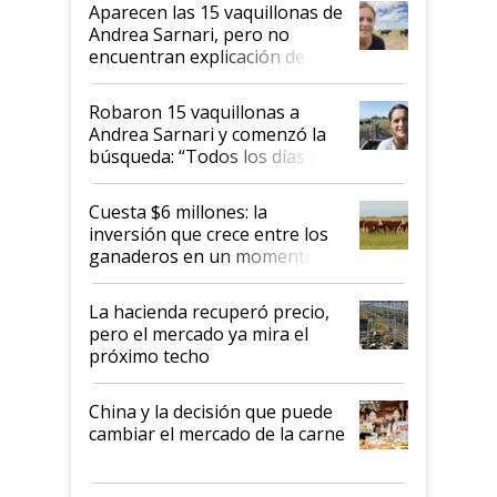
mandato muy claro del gobierno
Aparecen las 15 vaquillonas de
nacional"
Andrea Sarnari, pero no
encuentran explicación de
cómo llegaron allí
Robaron 15 vaquillonas a
Andrea Sarnari y comenzó la
búsqueda: “Todos los días le
toca a algún productor”
Cuesta $6 millones: la
inversión que crece entre los
ganaderos en un momento
histórico para la actividad
La hacienda recuperó precio,
pero el mercado ya mira el
próximo techo
China y la decisión que puede
cambiar el mercado de la carne