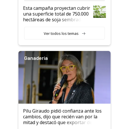
Esta campaña proyectan cubrir
una superficie total de 750.000
hectáreas de soja sembradas
con una nueva generación de
variedades que marcan un
Ver todos los temas
salto tecnológico en genética y
rendimiento
Ganadería
Pilu Giraudo pidió confianza ante los
cambios, dijo que recién van por la
mitad y destacó que exportar dejó de
ser "para unos pocos": "Tenemos un