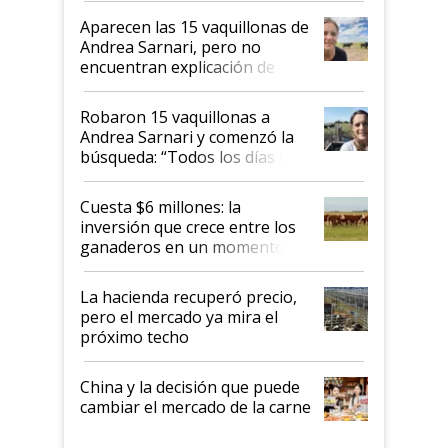
mandato muy claro del gobierno
Aparecen las 15 vaquillonas de
nacional"
Andrea Sarnari, pero no
encuentran explicación de
cómo llegaron allí
Robaron 15 vaquillonas a
Andrea Sarnari y comenzó la
búsqueda: “Todos los días le
toca a algún productor”
Cuesta $6 millones: la
inversión que crece entre los
ganaderos en un momento
histórico para la actividad
La hacienda recuperó precio,
pero el mercado ya mira el
próximo techo
China y la decisión que puede
cambiar el mercado de la carne