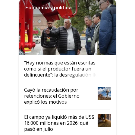
Economía y política
"Hay normas que están escritas
como si el productor fuera un
delincuente”: la desregulación llegó
al Congreso Aapresid y hasta se
habló del financiamiento al IPCVA
Cayó la recaudación por
retenciones: el Gobierno
explicó los motivos
El campo ya liquidó más de US$
16.000 millones en 2026: qué
pasó en julio