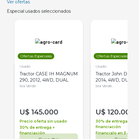
Ver ofertas
Especial usados seleccionados
Ofertas Especiales
Ofertas Especiales
Usado
Usado
Tractor CASE IH MAGNUM
Tractor John Deere 
290, 2012, 4WD, DUAL
2014, 4WD, DUAL
Isla Verde
Isla Verde
U$
145.000
U$
120.000
Precio oferta sin usado
30% de entrega +
financiación
30% de entrega +
financiación
Financialo en 3 años