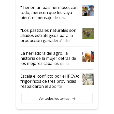
"Tienen un país hermoso, con
todo, merecen que les vaya
bien": el mensaje de una
ganadera uruguaya sobre las
oportunidades que se abren
"Los pastizales naturales son
para el agro en Argentina, con
aliados estratégicos para la
foco en la carne
producción ganadera", destaca
la iniciativa que ya reúne a 46
establecimientos en Argentina
La herradora del agro, la
historia de la mujer detrás de
los mejores caballos de la
Argentina y los mitos que
todavía hacen sufrir a estos
Escala el conflicto por el IPCVA:
animales: "Mientras me
frigoríficos de tres provincias
descalificaban, yo seguí
respaldaron el aporte
haciendo currículum"
obligatorio
Ver todos los temas