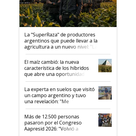
La "SuperRaza" de productores
argentinos que puede llevar a la
agricultura a un nuevo nivel: "Las
posibilidades de crecimiento son
infinitas"
El maíz cambió: la nueva
característica de los híbridos
que abre una oportunidad en
el lote
La experta en suelos que visitó
un campo argentino y tuvo
una revelación: "Me
impresionó mucho"
Más de 12.500 personas
pasaron por el Congreso
Aapresid 2026: "Volvió a
demostrar que hablar del