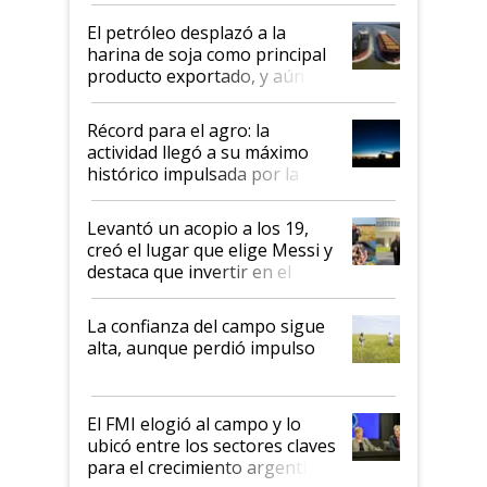
El petróleo desplazó a la
harina de soja como principal
producto exportado, y aún así
el agro aportó casi seis de cada
diez dólares y sostuvo el
Récord para el agro: la
liderazgo en un semestre
actividad llegó a su máximo
récord
histórico impulsada por la
cosecha y las exportaciones
Levantó un acopio a los 19,
creó el lugar que elige Messi y
destaca que invertir en el
kirchnerismo era como "darle
plata a un hijo para droga":
La confianza del campo sigue
Juan Félix Rossetti, el libertario
alta, aunque perdió impulso
que de una dura crisis salió
más fuerte y apuesta al cambio
de Milei
El FMI elogió al campo y lo
ubicó entre los sectores claves
para el crecimiento argentino