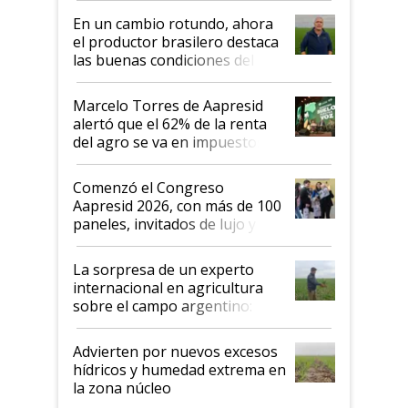
suelo es hablar de todo el
En un cambio rotundo, ahora
sistema productivo"
el productor brasilero destaca
las buenas condiciones del
agro argentino para invertir:
"Los veo más motivados"
Marcelo Torres de Aapresid
alertó que el 62% de la renta
del agro se va en impuestos:
"No es bueno que en
Argentina se sigan discutiendo
Comenzó el Congreso
las mismas cosas de hace 50
Aapresid 2026, con más de 100
años"
paneles, invitados de lujo y
todas las tendencias
La sorpresa de un experto
internacional en agricultura
sobre el campo argentino:
"Estoy muy impresionado"
Advierten por nuevos excesos
hídricos y humedad extrema en
la zona núcleo