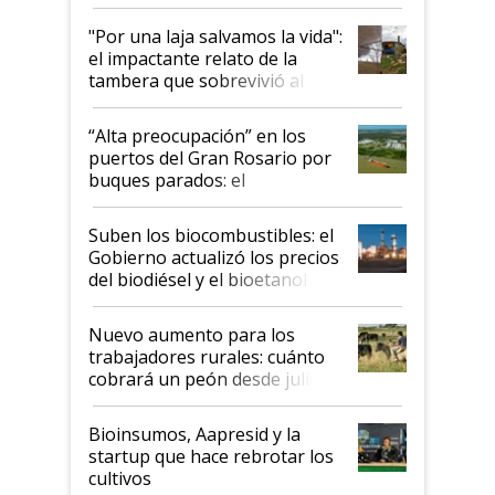
y el peligro de que Argentina
pase a ser "país sucio"
"Por una laja salvamos la vida":
el impactante relato de la
tambera que sobrevivió al
tornado
“Alta preocupación” en los
puertos del Gran Rosario por
buques parados: el
funcionamiento de las
exportadoras en tensión tras
Suben los biocombustibles: el
la medida de fuerza de los
Gobierno actualizó los precios
prácticos
del biodiésel y el bioetanol
Nuevo aumento para los
trabajadores rurales: cuánto
cobrará un peón desde julio
Bioinsumos, Aapresid y la
startup que hace rebrotar los
cultivos