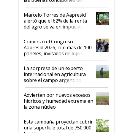
agro argentino para invertir:
"Los veo más motivados"
Marcelo Torres de Aapresid
alertó que el 62% de la renta
del agro se va en impuestos:
"No es bueno que en
Argentina se sigan discutiendo
Comenzó el Congreso
las mismas cosas de hace 50
Aapresid 2026, con más de 100
años"
paneles, invitados de lujo y
todas las tendencias
La sorpresa de un experto
internacional en agricultura
sobre el campo argentino:
"Estoy muy impresionado"
Advierten por nuevos excesos
hídricos y humedad extrema en
la zona núcleo
Esta campaña proyectan cubrir
una superficie total de 750.000