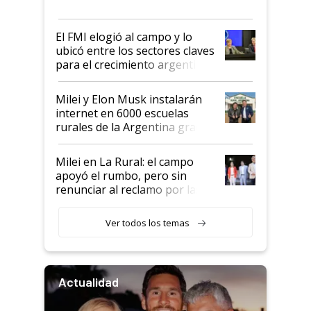
más fuerte y apuesta al cambio
de Milei
El FMI elogió al campo y lo
ubicó entre los sectores claves
para el crecimiento argentino
Milei y Elon Musk instalarán
internet en 6000 escuelas
rurales de la Argentina gracias
a un acuerdo con Starlink
Milei en La Rural: el campo
apoyó el rumbo, pero sin
renunciar al reclamo por las
retenciones
Ver todos los temas
Actualidad