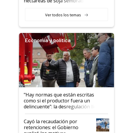
hectáreas de soja sembradas
con una nueva generación de
variedades que marcan un
Ver todos los temas
salto tecnológico en genética y
rendimiento
Economía y política
"Hay normas que están escritas
como si el productor fuera un
delincuente”: la desregulación llegó
al Congreso Aapresid y hasta se
habló del financiamiento al IPCVA
Cayó la recaudación por
retenciones: el Gobierno