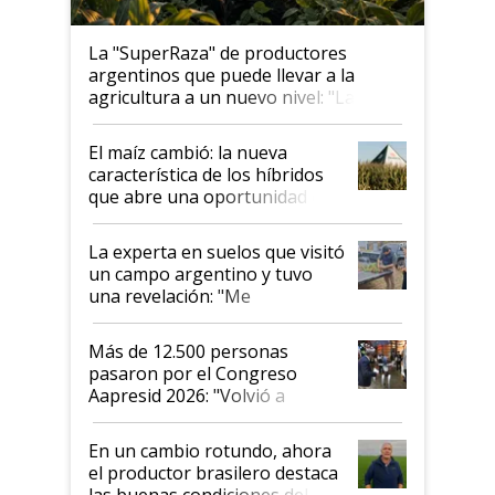
La "SuperRaza" de productores
argentinos que puede llevar a la
agricultura a un nuevo nivel: "Las
posibilidades de crecimiento son
infinitas"
El maíz cambió: la nueva
característica de los híbridos
que abre una oportunidad en
el lote
La experta en suelos que visitó
un campo argentino y tuvo
una revelación: "Me
impresionó mucho"
Más de 12.500 personas
pasaron por el Congreso
Aapresid 2026: "Volvió a
demostrar que hablar del
suelo es hablar de todo el
En un cambio rotundo, ahora
sistema productivo"
el productor brasilero destaca
las buenas condiciones del