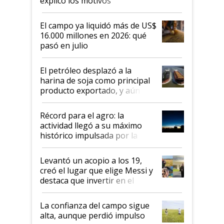
explicó los motivos
El campo ya liquidó más de US$
16.000 millones en 2026: qué
pasó en julio
El petróleo desplazó a la
harina de soja como principal
producto exportado, y aún así
el agro aportó casi seis de cada
diez dólares y sostuvo el
Récord para el agro: la
liderazgo en un semestre
actividad llegó a su máximo
récord
histórico impulsada por la
cosecha y las exportaciones
Levantó un acopio a los 19,
creó el lugar que elige Messi y
destaca que invertir en el
kirchnerismo era como "darle
plata a un hijo para droga":
La confianza del campo sigue
Juan Félix Rossetti, el libertario
alta, aunque perdió impulso
que de una dura crisis salió