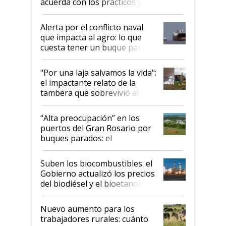
acuerda con los prácticos y
suspende el decreto de
desregulación
Alerta por el conflicto naval
que impacta al agro: lo que
cuesta tener un buque parado
y el peligro de que Argentina
pase a ser "país sucio"
"Por una laja salvamos la vida":
el impactante relato de la
tambera que sobrevivió al
tornado
“Alta preocupación” en los
puertos del Gran Rosario por
buques parados: el
funcionamiento de las
exportadoras en tensión tras
Suben los biocombustibles: el
la medida de fuerza de los
Gobierno actualizó los precios
prácticos
del biodiésel y el bioetanol
Nuevo aumento para los
trabajadores rurales: cuánto