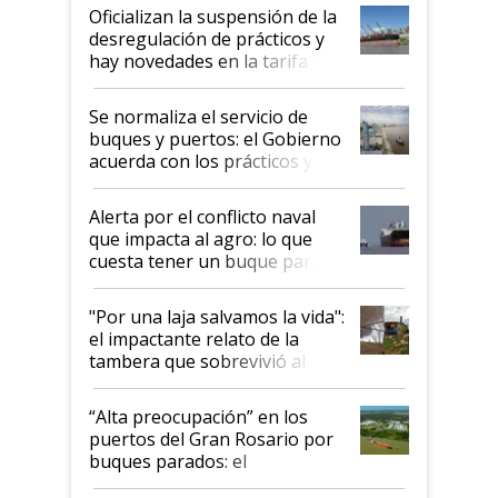
Oficializan la suspensión de la
desregulación de prácticos y
hay novedades en la tarifa de
la hidrovía
Se normaliza el servicio de
buques y puertos: el Gobierno
acuerda con los prácticos y
suspende el decreto de
desregulación
Alerta por el conflicto naval
que impacta al agro: lo que
cuesta tener un buque parado
y el peligro de que Argentina
pase a ser "país sucio"
"Por una laja salvamos la vida":
el impactante relato de la
tambera que sobrevivió al
tornado
“Alta preocupación” en los
puertos del Gran Rosario por
buques parados: el
funcionamiento de las