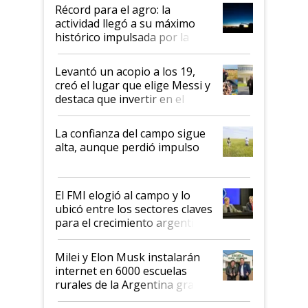
diez dólares y sostuvo el
Récord para el agro: la
liderazgo en un semestre
actividad llegó a su máximo
récord
histórico impulsada por la
cosecha y las exportaciones
Levantó un acopio a los 19,
creó el lugar que elige Messi y
destaca que invertir en el
kirchnerismo era como "darle
plata a un hijo para droga":
La confianza del campo sigue
Juan Félix Rossetti, el libertario
alta, aunque perdió impulso
que de una dura crisis salió
más fuerte y apuesta al cambio
de Milei
El FMI elogió al campo y lo
ubicó entre los sectores claves
para el crecimiento argentino
Milei y Elon Musk instalarán
internet en 6000 escuelas
rurales de la Argentina gracias
a un acuerdo con Starlink