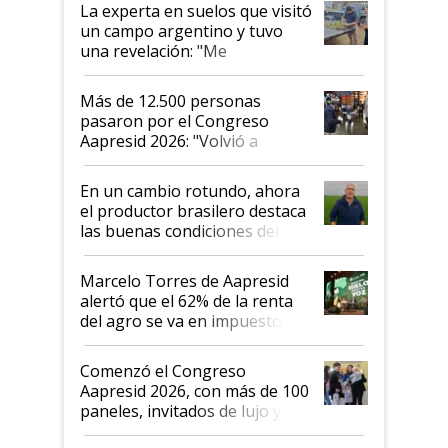
La experta en suelos que visitó
un campo argentino y tuvo
una revelación: "Me
impresionó mucho"
Más de 12.500 personas
pasaron por el Congreso
Aapresid 2026: "Volvió a
demostrar que hablar del
suelo es hablar de todo el
En un cambio rotundo, ahora
sistema productivo"
el productor brasilero destaca
las buenas condiciones del
agro argentino para invertir:
"Los veo más motivados"
Marcelo Torres de Aapresid
alertó que el 62% de la renta
del agro se va en impuestos:
"No es bueno que en
Argentina se sigan discutiendo
Comenzó el Congreso
las mismas cosas de hace 50
Aapresid 2026, con más de 100
años"
paneles, invitados de lujo y
todas las tendencias