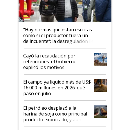
"Hay normas que están escritas
como si el productor fuera un
delincuente”: la desregulación llegó
al Congreso Aapresid y hasta se
habló del financiamiento al IPCVA
Cayó la recaudación por
retenciones: el Gobierno
explicó los motivos
El campo ya liquidó más de US$
16.000 millones en 2026: qué
pasó en julio
El petróleo desplazó a la
harina de soja como principal
producto exportado, y aún así
el agro aportó casi seis de cada