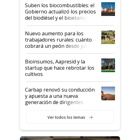
exportadoras en tensión tras
Suben los biocombustibles: el
la medida de fuerza de los
Gobierno actualizó los precios
prácticos
del biodiésel y el bioetanol
Nuevo aumento para los
trabajadores rurales: cuánto
cobrará un peón desde julio
Bioinsumos, Aapresid y la
startup que hace rebrotar los
cultivos
Carbap renovó su conducción
y apuesta a una nueva
generación de dirigentes
rurales
Ver todos los temas