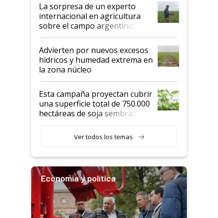
La sorpresa de un experto
internacional en agricultura
sobre el campo argentino:
"Estoy muy impresionado"
Advierten por nuevos excesos
hídricos y humedad extrema en
la zona núcleo
Esta campaña proyectan cubrir
una superficie total de 750.000
hectáreas de soja sembradas
con una nueva generación de
variedades que marcan un
Ver todos los temas
salto tecnológico en genética y
rendimiento
Economía y política