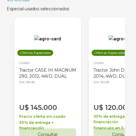
Especial usados seleccionados
Ofertas Especiales
Ofertas Especiales
Usado
Usado
Tractor CASE IH MAGNUM
Tractor John Deere 
290, 2012, 4WD, DUAL
2014, 4WD, DUAL
Isla Verde
Isla Verde
U$
145.000
U$
120.000
Precio oferta sin usado
30% de entrega +
financiación
30% de entrega +
financiación
Financialo en 3 años
Consultar
Consultar