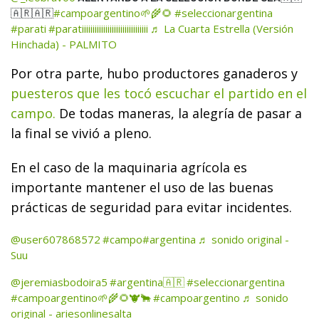
#campoargentino🌱🌾🌻
#seleccionargentina
🇦🇷🇦🇷
#parati
#paratiiiiiiiiiiiiiiiiiiiiiiiiiiiiiii
♬ La Cuarta Estrella (Versión
Hinchada) - PALMITO
Por otra parte, hubo productores ganaderos y
puesteros que les tocó escuchar el partido en el
campo.
De todas maneras, la alegría de pasar a
la final se vivió a pleno.
En el caso de la maquinaria agrícola es
importante mantener el uso de las buenas
prácticas de seguridad para evitar incidentes.
@user607868572
#campo
#argentina
♬ sonido original -
Suu
@jeremiasbodoira5
#argentina🇦🇷
#seleccionargentina
#campoargentino🌱🌾🌻🐮🐂
#campoargentino
♬ sonido
original - ariesonlinesalta