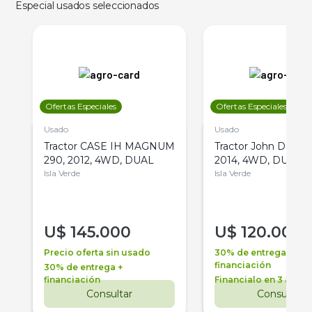
Especial usados seleccionados
Ofertas Especiales
Ofertas Especiales
Usado
Usado
Tractor CASE IH MAGNUM
Tractor John Deere 
290, 2012, 4WD, DUAL
2014, 4WD, DUAL
Isla Verde
Isla Verde
U$
145.000
U$
120.000
Precio oferta sin usado
30% de entrega +
financiación
30% de entrega +
financiación
Financialo en 3 años
Consultar
Consultar