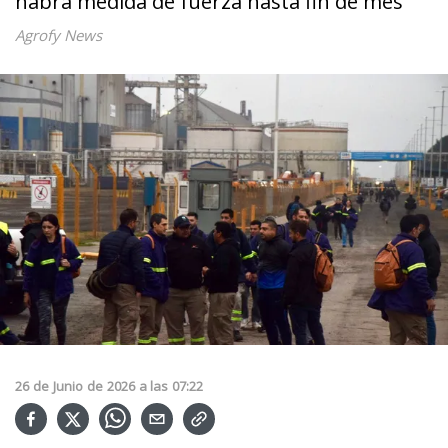
habrá medida de fuerza hasta fin de mes
Agrofy News
26
de
Junio
de
2026
a las
07:22