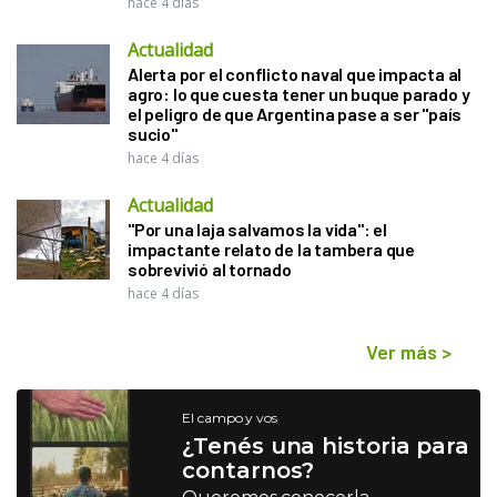
hace 4 días
Actualidad
Alerta por el conflicto naval que impacta al
agro: lo que cuesta tener un buque parado y
el peligro de que Argentina pase a ser "país
sucio"
hace 4 días
Actualidad
"Por una laja salvamos la vida": el
impactante relato de la tambera que
sobrevivió al tornado
hace 4 días
Ver más
>
El campo y vos
¿Tenés una historia para
contarnos?