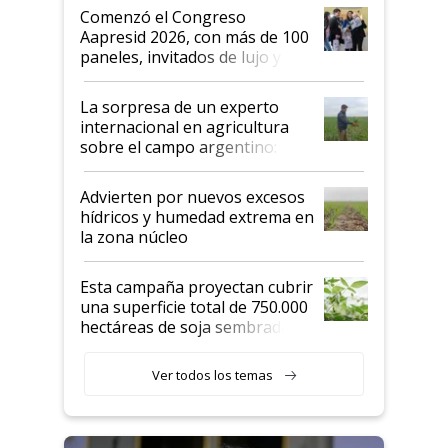
Argentina se sigan discutiendo
Comenzó el Congreso
las mismas cosas de hace 50
Aapresid 2026, con más de 100
años"
paneles, invitados de lujo y
todas las tendencias
La sorpresa de un experto
internacional en agricultura
sobre el campo argentino:
"Estoy muy impresionado"
Advierten por nuevos excesos
hídricos y humedad extrema en
la zona núcleo
Esta campaña proyectan cubrir
una superficie total de 750.000
hectáreas de soja sembradas
con una nueva generación de
variedades que marcan un
Ver todos los temas
salto tecnológico en genética y
rendimiento