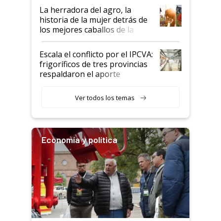
establecimientos en Argentina
La herradora del agro, la
historia de la mujer detrás de
los mejores caballos de la
Argentina y los mitos que
todavía hacen sufrir a estos
Escala el conflicto por el IPCVA:
animales: "Mientras me
frigoríficos de tres provincias
descalificaban, yo seguí
respaldaron el aporte
haciendo currículum"
obligatorio
Ver todos los temas
Economía y política