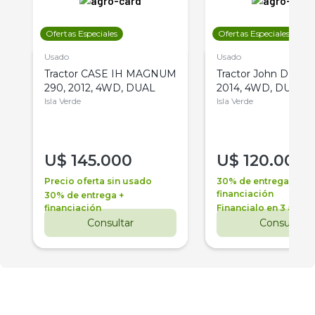
Ofertas Especiales
Ofertas Especiales
Usado
Usado
Tractor CASE IH MAGNUM
Tractor John Deere 
290, 2012, 4WD, DUAL
2014, 4WD, DUAL
Isla Verde
Isla Verde
U$
145.000
U$
120.000
Precio oferta sin usado
30% de entrega +
financiación
30% de entrega +
financiación
Financialo en 3 años
Consultar
Consultar