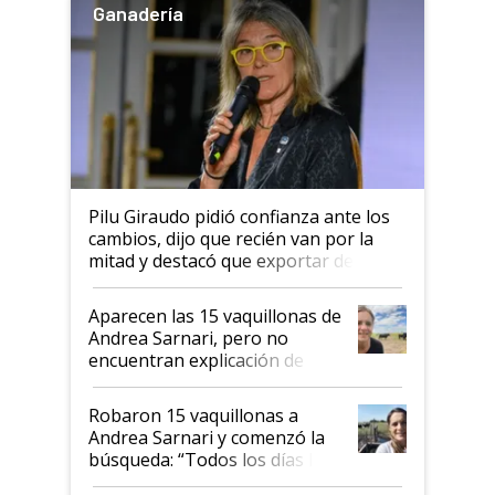
Ganadería
Pilu Giraudo pidió confianza ante los
cambios, dijo que recién van por la
mitad y destacó que exportar dejó de
ser "para unos pocos": "Tenemos un
mandato muy claro del gobierno
Aparecen las 15 vaquillonas de
nacional"
Andrea Sarnari, pero no
encuentran explicación de
cómo llegaron allí
Robaron 15 vaquillonas a
Andrea Sarnari y comenzó la
búsqueda: “Todos los días le
toca a algún productor”