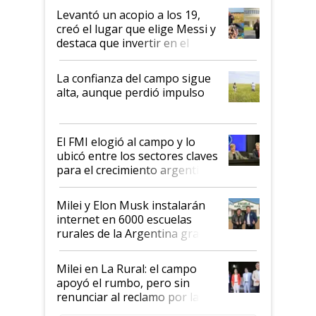
Levantó un acopio a los 19,
creó el lugar que elige Messi y
destaca que invertir en el
kirchnerismo era como "darle
plata a un hijo para droga":
La confianza del campo sigue
Juan Félix Rossetti, el libertario
alta, aunque perdió impulso
que de una dura crisis salió
más fuerte y apuesta al cambio
de Milei
El FMI elogió al campo y lo
ubicó entre los sectores claves
para el crecimiento argentino
Milei y Elon Musk instalarán
internet en 6000 escuelas
rurales de la Argentina gracias
a un acuerdo con Starlink
Milei en La Rural: el campo
apoyó el rumbo, pero sin
renunciar al reclamo por las
retenciones