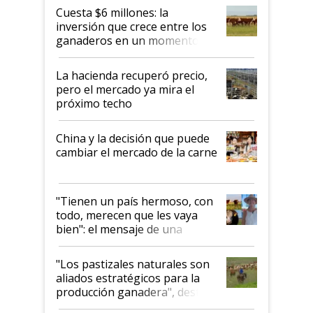
Cuesta $6 millones: la
inversión que crece entre los
ganaderos en un momento
histórico para la actividad
La hacienda recuperó precio,
pero el mercado ya mira el
próximo techo
China y la decisión que puede
cambiar el mercado de la carne
"Tienen un país hermoso, con
todo, merecen que les vaya
bien": el mensaje de una
ganadera uruguaya sobre las
oportunidades que se abren
"Los pastizales naturales son
para el agro en Argentina, con
aliados estratégicos para la
foco en la carne
producción ganadera", destaca
la iniciativa que ya reúne a 46