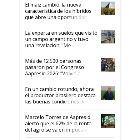
infinitas"
El maíz cambió: la nueva
característica de los híbridos
que abre una oportunidad en
el lote
La experta en suelos que visitó
un campo argentino y tuvo
una revelación: "Me
impresionó mucho"
Más de 12.500 personas
pasaron por el Congreso
Aapresid 2026: "Volvió a
demostrar que hablar del
suelo es hablar de todo el
En un cambio rotundo, ahora
sistema productivo"
el productor brasilero destaca
las buenas condiciones del
agro argentino para invertir:
"Los veo más motivados"
Marcelo Torres de Aapresid
alertó que el 62% de la renta
del agro se va en impuestos:
"No es bueno que en