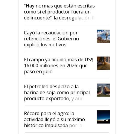
"Hay normas que están escritas
como si el productor fuera un
delincuente”: la desregulación llegó
al Congreso Aapresid y hasta se
habló del financiamiento al IPCVA
Cayó la recaudación por
retenciones: el Gobierno
explicó los motivos
El campo ya liquidó más de US$
16.000 millones en 2026: qué
pasó en julio
El petróleo desplazó a la
harina de soja como principal
producto exportado, y aún así
el agro aportó casi seis de cada
diez dólares y sostuvo el
Récord para el agro: la
liderazgo en un semestre
actividad llegó a su máximo
récord
histórico impulsada por la
cosecha y las exportaciones