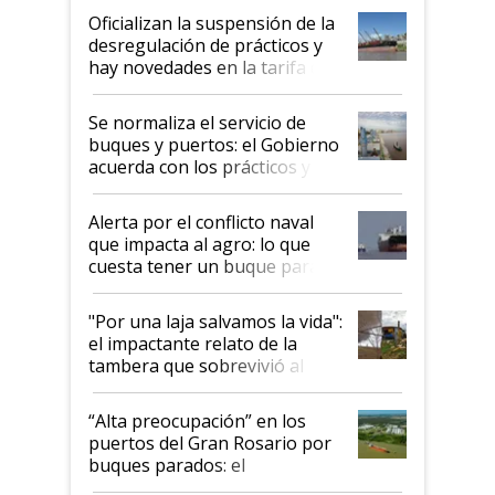
Oficializan la suspensión de la
desregulación de prácticos y
hay novedades en la tarifa de
la hidrovía
Se normaliza el servicio de
buques y puertos: el Gobierno
acuerda con los prácticos y
suspende el decreto de
desregulación
Alerta por el conflicto naval
que impacta al agro: lo que
cuesta tener un buque parado
y el peligro de que Argentina
pase a ser "país sucio"
"Por una laja salvamos la vida":
el impactante relato de la
tambera que sobrevivió al
tornado
“Alta preocupación” en los
puertos del Gran Rosario por
buques parados: el
funcionamiento de las