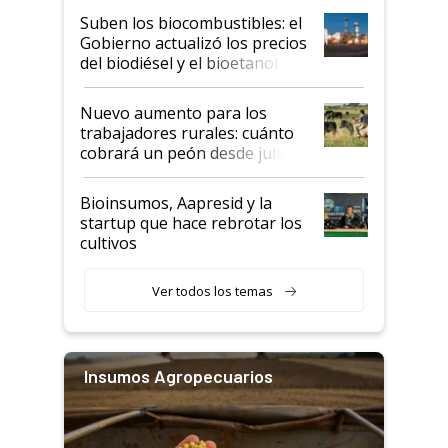
exportadoras en tensión tras
Suben los biocombustibles: el
la medida de fuerza de los
Gobierno actualizó los precios
prácticos
del biodiésel y el bioetanol
Nuevo aumento para los
trabajadores rurales: cuánto
cobrará un peón desde julio
Bioinsumos, Aapresid y la
startup que hace rebrotar los
cultivos
Ver todos los temas
Insumos Agropecuarios