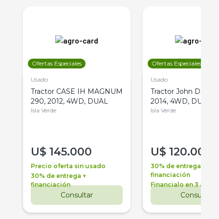
Ofertas Especiales
Ofertas Especiales
Usado
Usado
Tractor CASE IH MAGNUM
Tractor John Deere 
290, 2012, 4WD, DUAL
2014, 4WD, DUAL
Isla Verde
Isla Verde
U$
145.000
U$
120.000
Precio oferta sin usado
30% de entrega +
financiación
30% de entrega +
financiación
Financialo en 3 años
Consultar
Consultar