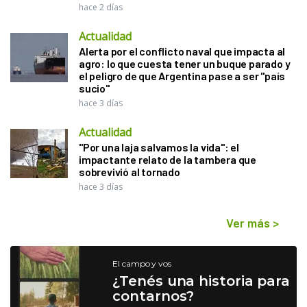
hace 2 días
Actualidad
Alerta por el conflicto naval que impacta al
agro: lo que cuesta tener un buque parado y
el peligro de que Argentina pase a ser "país
sucio"
hace 3 días
Actualidad
"Por una laja salvamos la vida": el
impactante relato de la tambera que
sobrevivió al tornado
hace 3 días
Ver más
>
El campo y vos
¿Tenés una historia para
contarnos?