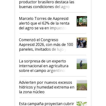
productor brasilero destaca las
buenas condiciones del agro
argentino para invertir: "Los veo
más motivados"
Marcelo Torres de Aapresid
alertó que el 62% de la renta
del agro se va en impuestos:
"No es bueno que en
Argentina se sigan discutiendo
Comenzó el Congreso
las mismas cosas de hace 50
Aapresid 2026, con más de 100
años"
paneles, invitados de lujo y
todas las tendencias
La sorpresa de un experto
internacional en agricultura
sobre el campo argentino:
"Estoy muy impresionado"
Advierten por nuevos excesos
hídricos y humedad extrema en
la zona núcleo
Esta campaña proyectan cubrir