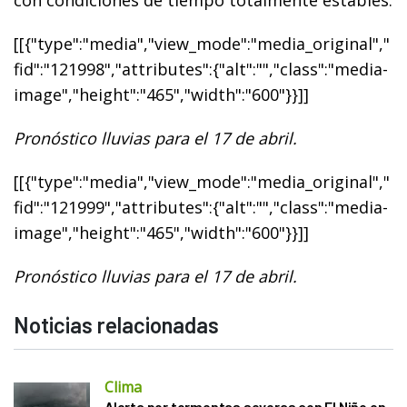
[[{"type":"media","view_mode":"media_original","
fid":"121998","attributes":{"alt":"","class":"media-
image","height":"465","width":"600"}}]]
Pronóstico lluvias para el 17 de abril.
[[{"type":"media","view_mode":"media_original","
fid":"121999","attributes":{"alt":"","class":"media-
image","height":"465","width":"600"}}]]
Pronóstico lluvias para el 17 de abril.
Noticias relacionadas
Clima
Alerta por tormentas severas con El Niño en