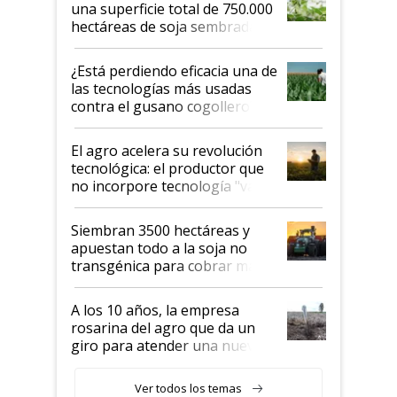
una superficie total de 750.000
hectáreas de soja sembradas
con una nueva generación de
variedades que marcan un
¿Está perdiendo eficacia una de
salto tecnológico en genética y
las tecnologías más usadas
rendimiento
contra el gusano cogollero? El
desafío de una tecnología clave
El agro acelera su revolución
tecnológica: el productor que
no incorpore tecnología "va a
perder el tren"
Siembran 3500 hectáreas y
apuestan todo a la soja no
transgénica para cobrar más
por tonelada: compraron un
semillero
A los 10 años, la empresa
rosarina del agro que da un
giro para atender una nueva
etapa en el agro
Ver todos los temas