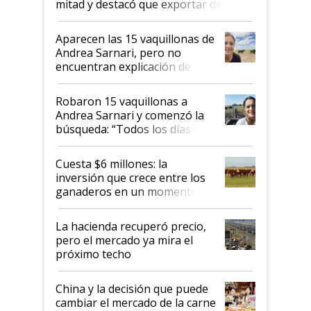
mitad y destacó que exportar dejó de
ser "para unos pocos": "Tenemos un
mandato muy claro del gobierno
Aparecen las 15 vaquillonas de
nacional"
Andrea Sarnari, pero no
encuentran explicación de
cómo llegaron allí
Robaron 15 vaquillonas a
Andrea Sarnari y comenzó la
búsqueda: “Todos los días le
toca a algún productor”
Cuesta $6 millones: la
inversión que crece entre los
ganaderos en un momento
histórico para la actividad
La hacienda recuperó precio,
pero el mercado ya mira el
próximo techo
China y la decisión que puede
cambiar el mercado de la carne