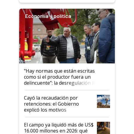
Economía y política
"Hay normas que están escritas
como si el productor fuera un
delincuente”: la desregulación llegó
al Congreso Aapresid y hasta se
habló del financiamiento al IPCVA
Cayó la recaudación por
retenciones: el Gobierno
explicó los motivos
El campo ya liquidó más de US$
16.000 millones en 2026: qué