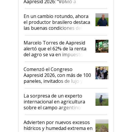
Aapresid 2026: "Volvió a
demostrar que hablar del
suelo es hablar de todo el
En un cambio rotundo, ahora
sistema productivo"
el productor brasilero destaca
las buenas condiciones del
agro argentino para invertir:
"Los veo más motivados"
Marcelo Torres de Aapresid
alertó que el 62% de la renta
del agro se va en impuestos:
"No es bueno que en
Argentina se sigan discutiendo
Comenzó el Congreso
las mismas cosas de hace 50
Aapresid 2026, con más de 100
años"
paneles, invitados de lujo y
todas las tendencias
La sorpresa de un experto
internacional en agricultura
sobre el campo argentino:
"Estoy muy impresionado"
Advierten por nuevos excesos
hídricos y humedad extrema en