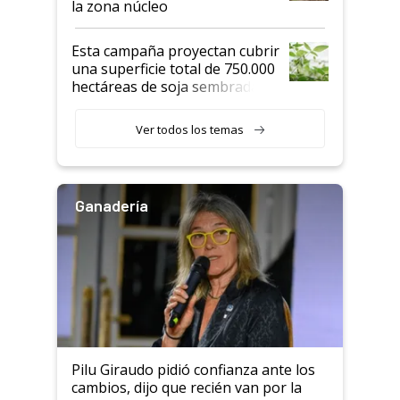
la zona núcleo
Esta campaña proyectan cubrir
una superficie total de 750.000
hectáreas de soja sembradas
con una nueva generación de
variedades que marcan un
Ver todos los temas
salto tecnológico en genética y
rendimiento
Ganadería
Pilu Giraudo pidió confianza ante los
cambios, dijo que recién van por la