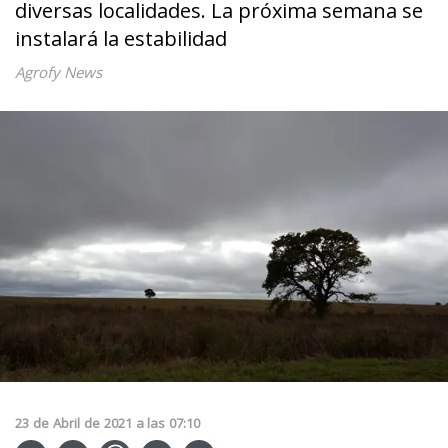
diversas localidades. La próxima semana se
instalará la estabilidad
Agrofy News
23
de
Abril
de
2021
a las
07:10