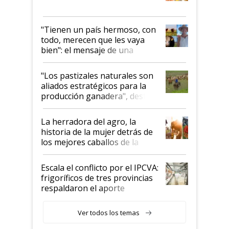
"Tienen un país hermoso, con
todo, merecen que les vaya
bien": el mensaje de una
ganadera uruguaya sobre las
oportunidades que se abren
"Los pastizales naturales son
para el agro en Argentina, con
aliados estratégicos para la
foco en la carne
producción ganadera", destaca
la iniciativa que ya reúne a 46
establecimientos en Argentina
La herradora del agro, la
historia de la mujer detrás de
los mejores caballos de la
Argentina y los mitos que
todavía hacen sufrir a estos
Escala el conflicto por el IPCVA:
animales: "Mientras me
frigoríficos de tres provincias
descalificaban, yo seguí
respaldaron el aporte
haciendo currículum"
obligatorio
Ver todos los temas