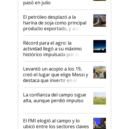
pasó en julio
El petróleo desplazó a la
harina de soja como principal
producto exportado, y aún así
el agro aportó casi seis de cada
diez dólares y sostuvo el
Récord para el agro: la
liderazgo en un semestre
actividad llegó a su máximo
récord
histórico impulsada por la
cosecha y las exportaciones
Levantó un acopio a los 19,
creó el lugar que elige Messi y
destaca que invertir en el
kirchnerismo era como "darle
plata a un hijo para droga":
La confianza del campo sigue
Juan Félix Rossetti, el libertario
alta, aunque perdió impulso
que de una dura crisis salió
más fuerte y apuesta al cambio
de Milei
El FMI elogió al campo y lo
ubicó entre los sectores claves