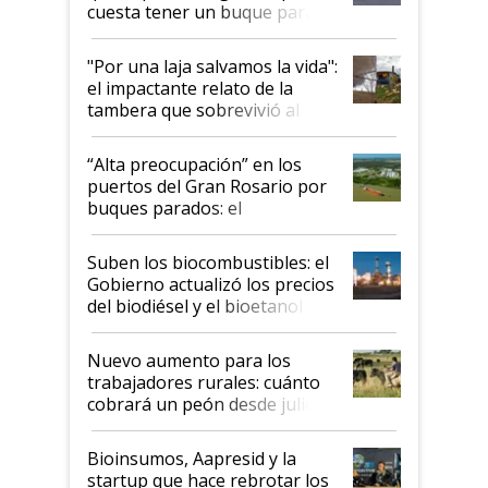
cuesta tener un buque parado
y el peligro de que Argentina
pase a ser "país sucio"
"Por una laja salvamos la vida":
el impactante relato de la
tambera que sobrevivió al
tornado
“Alta preocupación” en los
puertos del Gran Rosario por
buques parados: el
funcionamiento de las
exportadoras en tensión tras
Suben los biocombustibles: el
la medida de fuerza de los
Gobierno actualizó los precios
prácticos
del biodiésel y el bioetanol
Nuevo aumento para los
trabajadores rurales: cuánto
cobrará un peón desde julio
Bioinsumos, Aapresid y la
startup que hace rebrotar los