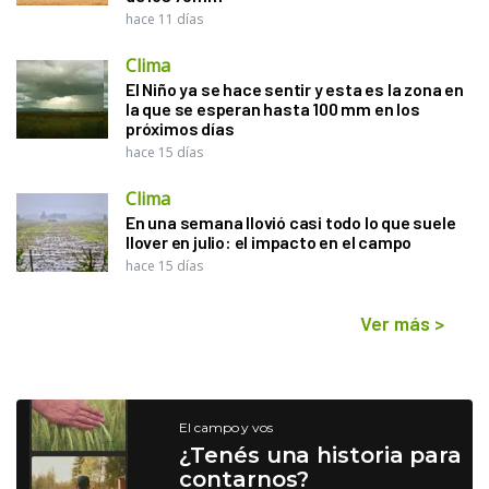
hace 11 días
Clima
El Niño ya se hace sentir y esta es la zona en
la que se esperan hasta 100 mm en los
próximos días
hace 15 días
Clima
En una semana llovió casi todo lo que suele
llover en julio: el impacto en el campo
hace 15 días
Ver más
>
El campo y vos
¿Tenés una historia para
contarnos?